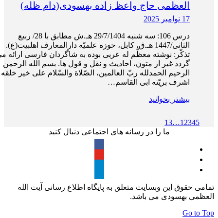
العظمی حاج واعظ زاده بهسودی(دام ظله)
17 نوامبر 2025
درس 106: سه‌ شنبه 29/7/1404 هـ.ش مطابق با 28/ ربیع
الثانی/1447 هـ.ق، کابل، حوزه علمیّه دارالمعارف اهلبیت(ع).
تذکّر: نوشته معظّم له عربی بوده به شاگردان فارسی ارائه م
گردد غیر از متون، احادیث و نقل و قول ها. بسم الله الرحمن
الرحیم الحمدلله ربّ العالمین، الصّلاة والسّلام علی خیر خلقه 
اشرف بریّته ابی القاسم…
بیشتر بخوانید
13
…
1
2
3
4
5
ما را در رسانه های اجتماعی دنبال کنید
تمامی حقوق این وبسایت متعلق به پایگاه اطلاع رسانی آیت الله
العظمی بهسودی می باشد.
Go to Top