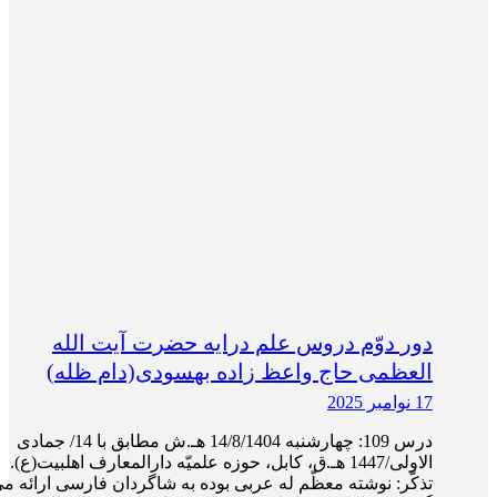
دور دوّم دروس علم درایه حضرت آیت الله
العظمی حاج واعظ زاده بهسودی(دام ظله)
17 نوامبر 2025
درس 109: چهار‌شنبه 14/8/1404 هـ.ش مطابق با 14/ جمادی
الاولی/1447 هـ.ق، کابل، حوزه علمیّه دارالمعارف اهلبیت(ع).
تذکّر: نوشته معظّم له عربی بوده به شاگردان فارسی ارائه م