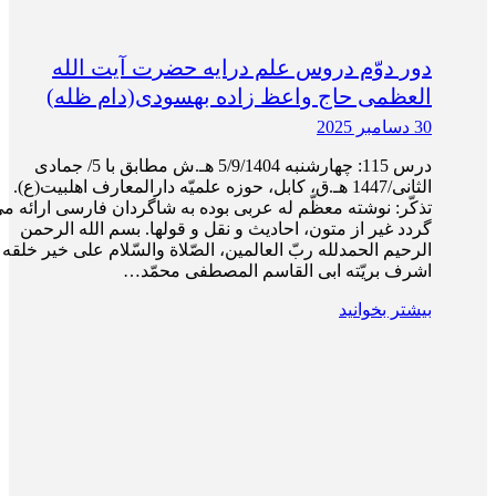
دور دوّم دروس علم درایه حضرت آیت الله
العظمی حاج واعظ زاده بهسودی(دام ظله)
30 دسامبر 2025
درس 115: چهار‌شنبه 5/9/1404 هـ.ش مطابق با 5/ جمادی
الثانی/1447 هـ.ق، کابل، حوزه علمیّه دارالمعارف اهلبیت(ع).
تذکّر: نوشته معظّم له عربی بوده به شاگردان فارسی ارائه م
گردد غیر از متون، احادیث و نقل و قول­ها. بسم الله الرحمن
الرحیم الحمدلله ربّ العالمین، الصّلاة والسّلام علی خیر خلقه 
اشرف بریّته ابی القاسم المصطفی محمّد…
بیشتر بخوانید