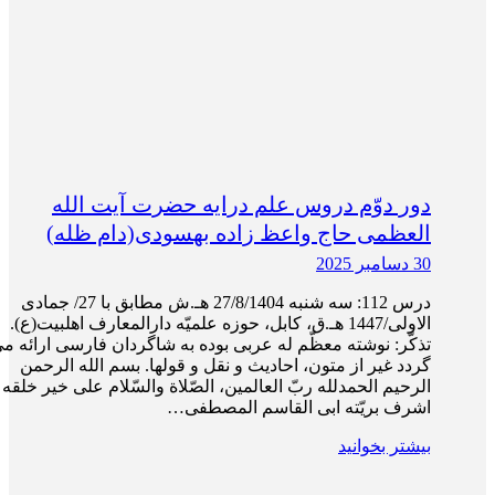
دور دوّم دروس علم درایه حضرت آیت الله
العظمی حاج واعظ زاده بهسودی(دام ظله)
30 دسامبر 2025
درس 112: سه‌ شنبه 27/8/1404 هـ.ش مطابق با 27/ جمادی
الاولی/1447 هـ.ق، کابل، حوزه علمیّه دارالمعارف اهلبیت(ع).
تذکّر: نوشته معظّم له عربی بوده به شاگردان فارسی ارائه م
گردد غیر از متون، احادیث و نقل و قول­ها. بسم الله الرحمن
الرحیم الحمدلله ربّ العالمین، الصّلاة والسّلام علی خیر خلقه 
اشرف بریّته ابی القاسم المصطفی…
بیشتر بخوانید