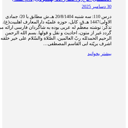
30 دسامبر 2025
درس 110: سه‌ شنبه 20/8/1404 هـ.ش مطابق با 20/ جمادی
الاولی/1447 هـ.ق، کابل، حوزه علمیّه دارالمعارف اهلبیت(ع).
تذکّر: نوشته معظّم له عربی بوده به شاگردان فارسی ارائه م
گردد غیر از متون، احادیث و نقل و قول­ها. بسم الله الرحمن
الرحیم الحمدلله ربّ العالمین، الصّلاة والسّلام علی خیر خلقه 
اشرف بریّته ابی القاسم المصطفی…
بیشتر بخوانید