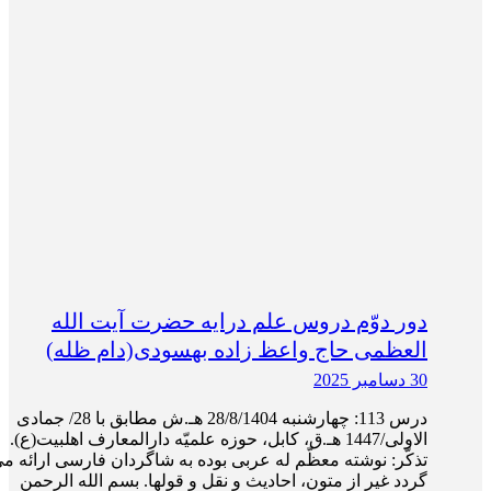
دور دوّم دروس علم درایه حضرت آیت الله
العظمی حاج واعظ زاده بهسودی(دام ظله)
30 دسامبر 2025
درس 113: چهارشنبه 28/8/1404 هـ.ش مطابق با 28/ جمادی
الاولی/1447 هـ.ق، کابل، حوزه علمیّه دارالمعارف اهلبیت(ع).
تذکّر: نوشته معظّم له عربی بوده به شاگردان فارسی ارائه م
گردد غیر از متون، احادیث و نقل و قول­ها. بسم الله الرحمن