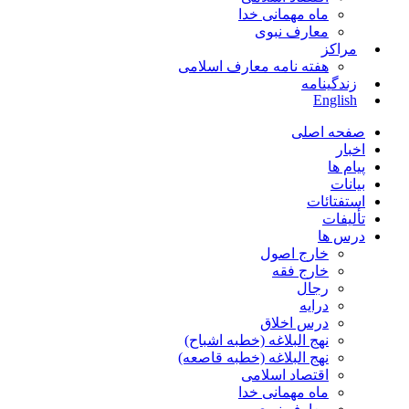
ماه مهمانی خدا
معارف نبوی
مراکز
هفته نامه معارف اسلامی
زندگینامه
English
صفحه اصلی
اخبار
پیام ها
بیانات
استفتائات
تألیفات
درس ها
خارج اصول
خارج فقه
رجال
درایه
درس اخلاق
نهج البلاغه (خطبه اشباح)
نهج البلاغه (خطبه قاصعه)
اقتصاد اسلامی
ماه مهمانی خدا