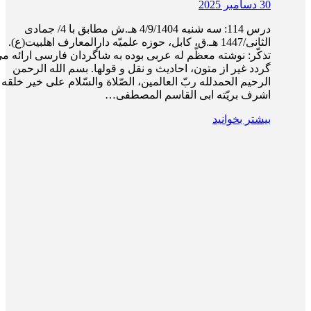
30 دسامبر 2025
درس 114: سه‌ شنبه 4/9/1404 هـ.ش مطابق با 4/ جمادی
الثانی/1447 هـ.ق، کابل، حوزه علمیّه دارالمعارف اهلبیت(ع).
تذکّر: نوشته معظّم له عربی بوده به شاگردان فارسی ارائه م
گردد غیر از متون، احادیث و نقل و قول­ها. بسم الله الرحمن
الرحیم الحمدلله ربّ العالمین، الصّلاة والسّلام علی خیر خلقه 
اشرف بریّته ابی القاسم المصطفی…
بیشتر بخوانید