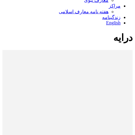
معارف نبوی
مراکز
هفته نامه معارف اسلامی
زندگینامه
English
درایه