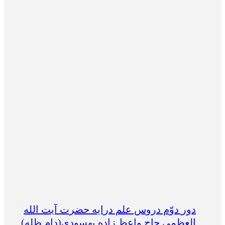
دور دوّم دروس علم درایه حضرت آیت الله
العظمی حاج واعظ زاده بهسودی(دام ظله)