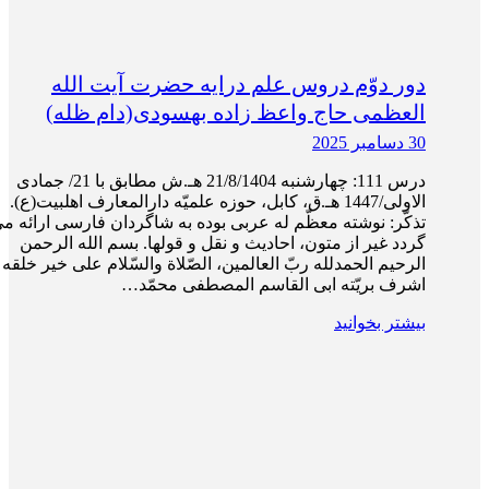
دور دوّم دروس علم درایه حضرت آیت الله
العظمی حاج واعظ زاده بهسودی(دام ظله)
30 دسامبر 2025
درس 111: چهارشنبه 21/8/1404 هـ.ش مطابق با 21/ جمادی
الاولی/1447 هـ.ق، کابل، حوزه علمیّه دارالمعارف اهلبیت(ع).
تذکّر: نوشته معظّم له عربی بوده به شاگردان فارسی ارائه م
گردد غیر از متون، احادیث و نقل و قول­ها. بسم الله الرحمن
الرحیم الحمدلله ربّ العالمین، الصّلاة والسّلام علی خیر خلقه 
اشرف بریّته ابی القاسم المصطفی محمّد…
بیشتر بخوانید