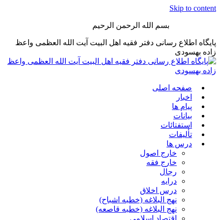
Skip to content
بسم الله الرحمن الرحیم
پایگاه اطلاع رسانی دفتر فقیه اهل البیت آیت الله العظمی واعظ
زاده بهسودی
صفحه اصلی
اخبار
پیام ها
بیانات
استفتائات
تألیفات
درس ها
خارج اصول
خارج فقه
رجال
درایه
درس اخلاق
نهج البلاغه (خطبه اشباح)
نهج البلاغه (خطبه قاصعه)
اقتصاد اسلامی