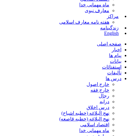
ماه مهمانی خدا
معارف نبوی
مراکز
هفته نامه معارف اسلامی
زندگینامه
English
صفحه اصلی
اخبار
پیام ها
بیانات
استفتائات
تألیفات
درس ها
خارج اصول
خارج فقه
رجال
درایه
درس اخلاق
نهج البلاغه (خطبه اشباح)
نهج البلاغه (خطبه قاصعه)
اقتصاد اسلامی
ماه مهمانی خدا