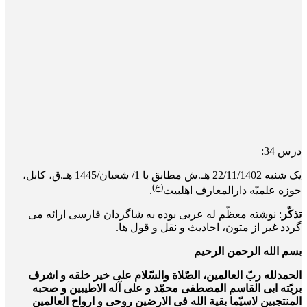
درس 34:
یک شنبه 22/11/1402 هـ.ش مطابق با 1/ شعبان/1445 هـ.ق، کابل،
(ع)
حوزه علمیّه دارالمعارف اهلبیت
.
تذکّر
: نوشته معظّم له عربی بوده به شاگردان فارسی ارائه می
گردد غیر از متون، احادیث و نقل و قول ها.
بسم الله الرحمن الرحیم
الحمدلله ربّ العالمین، الصّلاة والسّلام علی خیر خلقه و اشرف
بریّته ابی القاسم المصطفی محمّد و علی آله الاطیبین و صحبه
المنتجبین لاسیّما بقیة الله فی الارضین روحی و ارواح العالمین