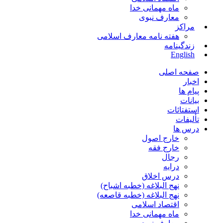
ماه مهمانی خدا
معارف نبوی
مراکز
هفته نامه معارف اسلامی
زندگینامه
English
صفحه اصلی
اخبار
پیام ها
بیانات
استفتائات
تألیفات
درس ها
خارج اصول
خارج فقه
رجال
درایه
درس اخلاق
نهج البلاغه (خطبه اشباح)
نهج البلاغه (خطبه قاصعه)
اقتصاد اسلامی
ماه مهمانی خدا