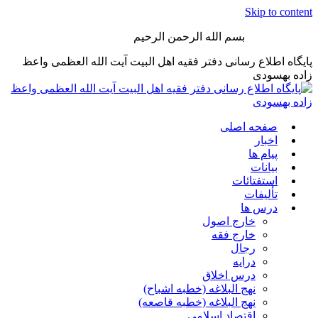
Skip to content
بسم الله الرحمن الرحیم
پایگاه اطلاع رسانی دفتر فقیه اهل البیت آیت الله العظمی واعظ
زاده بهسودی
صفحه اصلی
اخبار
پیام ها
بیانات
استفتائات
تألیفات
درس ها
خارج اصول
خارج فقه
رجال
درایه
درس اخلاق
نهج البلاغه (خطبه اشباح)
نهج البلاغه (خطبه قاصعه)
اقتصاد اسلامی