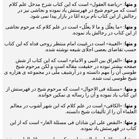
و منها
: «ریاضة العقول» است که این کتاب شرح مدخل علم کلام
است که مرحوم شیخ در فهرستش یاد نموده و نجاشی نیز در
رجالش از این کتاب نام برده امّا در بازار پیدا نمی شود.
و منها
: «ما یعلّل و ما لا یعلّل» است در علم کلام که مرحوم نجاشی
از این کتاب در رجالش یاد نموده.
و منها
: «الغیبة» است در غیبت امام منتظر روحی فداه که این کتاب
حسب تقاضای بعضی اجلّای شیعه نوشته شده.
و منها
: «الفراق بین النبی و الامام» است که این کتاب از شش
صفحه بیشتر نبوده در حقیقت مقاله است و لکن مرحوم شیخ
طوسی آن را مهم دانسته و در آرشیف ملّی در مجموعه ی هزاره ی
شیخ طوسی ثبت شده.
و منها
: «مسئلة فی الاحوال» است که مرحوم شیخ در فهرستش از
این کتاب یاد نموده و آن را رساله ی نمکین خوانده.
و منها
: «الکافی» است در علم کلام که ابن شهر آشوب در معالم
العلماء آن را از تألیفات شیخ دانسته.
و منها
: «النقض علی ابن شاذان فی مسئلة الغار» است که از این
کتاب در فهرستش یاد نموده.