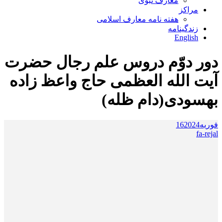
معارف نبوی
مراکز
هفته نامه معارف اسلامی
زندگینامه
English
دور دوّم دروس علم رجال حضرت
آیت الله العظمی حاج واعظ زاده
بهسودی(دام ظله)
فوریه
2024
16
fa-rejal