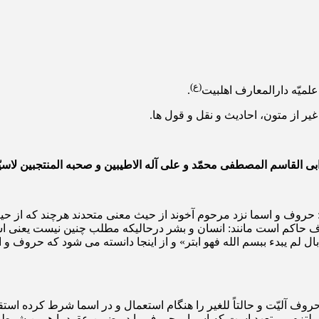
(ع)
.
ر از متون، احادیث و نقل و قول ها.
 ابی القاسم المصطفی محمّد و علی آله الاطیبین و صحبه المنتجبین لاسیّ
 حروف و اسما نزد مرحوم آخوند از حیث معنی متحدند هرچند که از حیث
اکم است مانند: انسان و بشر درحالی­که مطلب چنین نیست یعنی استعمال
ی بال لم یبدء ببسم الله فهو ابتر» و از اینجا دانسته می شود که حروف
 آلیّت و حالتاً للغیر را هنگام استعمال و در اسما شرط کرده استقلالی
ل ملتزم و متعهد است که اسما و حروف را در ضمن عقود با همین شرط