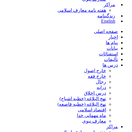
مراکز
هفته نامه معارف اسلامی
زندگینامه
English
صفحه اصلی
اخبار
پیام ها
بیانات
استفتائات
تألیفات
درس ها
خارج اصول
خارج فقه
رجال
درایه
درس اخلاق
نهج البلاغه (خطبه اشباح)
نهج البلاغه (خطبه قاصعه)
اقتصاد اسلامی
ماه مهمانی خدا
معارف نبوی
مراکز