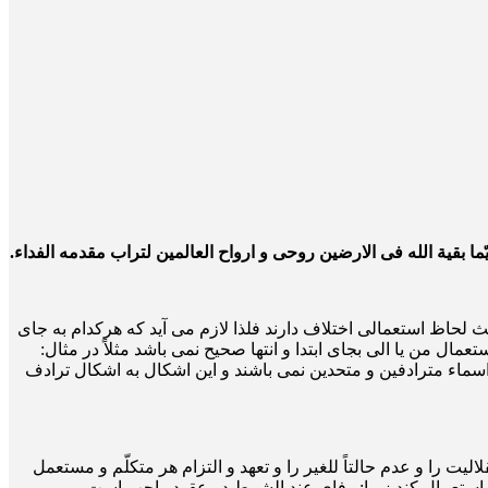
ما بقیة الله فی الارضین روحی و ارواح العالمین لتراب مقدمه الفداء.
 لحاظ استعمالی اختلاف دارند فلذا لازم می آید که هرکدام به جای
 من یا الی بجای ابتدا و انتها صحیح نمی باشد مثلاً در مثال:
 و اسماء مترادفین و متحدین نمی باشند و این اشکال به اشکال ترادف
ت را و عدم حالتاً للغیر را و تعهد و التزام هر متکلّم و مستعمل
 استعمال کند زیرا: وفای عند الشرط در عقود واجب است.