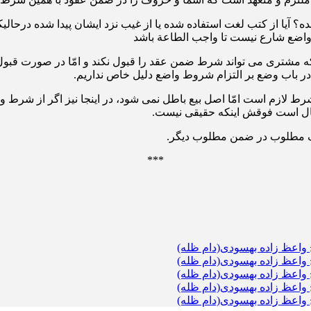
ه؟ آیا از کتب لغت استفاده شده یا از غیب نزد ایشان پیدا شده درحا
واضع شارع نیست تا واجب الطاعة باشد
مشتری می تواند شرط ضمن عقد را قبول نکند و امّا در صورت قبول، ن
در باب وضع بر التزام شروط واضع دلیل خاص نداریم.
 لازم است امّا اصل بیع باطل نمی شود، در اینجا نیز اگر از شرط و
مال است فوقش اینکه حقیقی نیست.
 یک مطلوب در ضمن مطلوب دیگر.
***
واعظ زاده بهسودی(دام ظله)
واعظ زاده بهسودی(دام ظله)
واعظ زاده بهسودی(دام ظله)
واعظ زاده بهسودی(دام ظله)
واعظ زاده بهسودی(دام ظله)