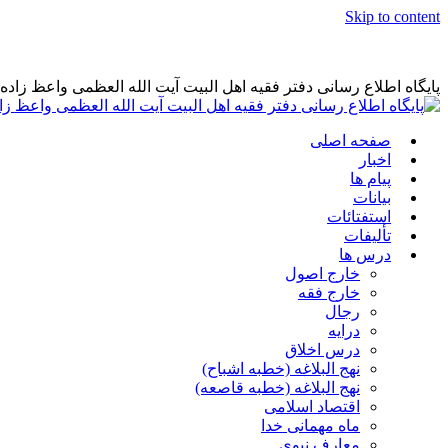
Skip to content
پایگاه اطلاع رسانی دفتر فقیه اهل البیت آیت الله العظمی واعظ زاد
صفحه اصلی
اخبار
پیام ها
بیانات
استفتائات
تألیفات
درس ها
خارج اصول
خارج فقه
رجال
درایه
درس اخلاق
نهج البلاغه (خطبه اشباح)
نهج البلاغه (خطبه قاصعه)
اقتصاد اسلامی
ماه مهمانی خدا
معارف نبوی