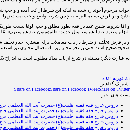
جواب مرحوم آخوند رد شده به اینکه این شرط از کجا آمده و واجب شد
ندارد و بر فرض تسلیم التزام به چنین شرط واضع واجب نیست زیرا: 
و امّا شروط ضمن عقد در فقه بطور مطلق واجب الوفا نیست طوری­که 
التزام و تعهد عند الشروط مثل حدیث: «المؤمنون عند شروطهم» امّا 
و بر فرض تخلّف از شرط در باب معاملات برای مشتری خیار تخلّف شرط
صحیحِ صحیح است حتی بر نحو مجاز زیرا: استعمال مجازی نیز استع
به عبارت دیگر: مسئله در شرع از باب تعدّد مطلوب است به اندراج
23 فوریه 2024
اشتراک گذاشتن
Share on Facebook
Share on Facebook
Tweet
Share on Twitter
پست های اخیر
دروس خارج فقه فقیه اهلبیت(ع) حضرت آیت الله العظمی حاج 
دروس خارج فقه فقیه اهلبیت(ع) حضرت آیت الله العظمی حاج 
دروس خارج فقه فقیه اهلبیت(ع) حضرت آیت الله العظمی حاج 
دروس خارج فقه فقیه اهلبیت(ع) حضرت آیت الله العظمی حاج 
دروس خارج فقه فقیه اهلبیت(ع) حضرت آیت الله العظمی حاج 