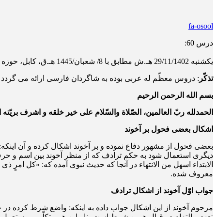
fa-osool
درس 60:
یکشنبه 29/11/1402 هـ.ش مطابق با 8/ شعبان/1445 هـ.ق، کابل، حوزه علمیّه دارالمعارف اهلبیت
تذکّر
: دروس معظّم له عربی بوده به شاگردان فارسی ارائه می گردد غی
بسم الله الرحمن الرحیم
الحمدلله ربّ العالمین، الصّلاة والسّلام علی خیر خلقه و اشرف بریّته
اشکال بعضی فحول بر آخوند
بعضی فحول از مشهور دفاع نموده و بر آخوند اشکال کرده و آن اینکه:
دیگری استعمال شود به حکم ترادف که از منظر آخوند بین اسم و حرف ح
الابتداء اسهل من الانتهاء در آنجا که حدیث نبوی آمده که: «کل امرٍ ذ
معروف شده.
جواب اوّل آخوند از اشکال ترادف
مرحوم آخوند از این اشکال جواب داده به اینکه: واضع شرط کرده در حروف
تعهد و التزام در قبال همین شرط است بنابراین هر متکلّم و مستعم