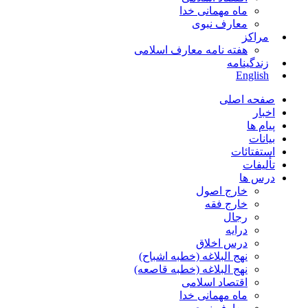
ماه مهمانی خدا
معارف نبوی
مراکز
هفته نامه معارف اسلامی
زندگینامه
English
صفحه اصلی
اخبار
پیام ها
بیانات
استفتائات
تألیفات
درس ها
خارج اصول
خارج فقه
رجال
درایه
درس اخلاق
نهج البلاغه (خطبه اشباح)
نهج البلاغه (خطبه قاصعه)
اقتصاد اسلامی
ماه مهمانی خدا