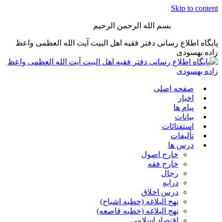
Skip to content
بسم الله الرحمن الرحیم
پایگاه اطلاع رسانی دفتر فقیه اهل البیت آیت الله العظمی واعظ
زاده بهسودی
صفحه اصلی
اخبار
پیام ها
بیانات
استفتائات
تألیفات
درس ها
خارج اصول
خارج فقه
رجال
درایه
درس اخلاق
نهج البلاغه (خطبه اشباح)
نهج البلاغه (خطبه قاصعه)
اقتصاد اسلامی