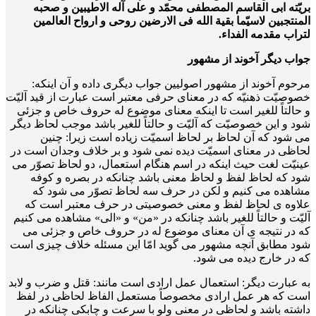
بریّته ابی القاسم المصطفی محمّد و علی آله الاطیبین و صحبه
المنتجبین لاسیّما بقیة الله فی الارضین روحی و ارواح العالمین
لتراب مقدمه الفداء.
جواب دیگر آخوند از مشهور
مرحوم آخوند از مشهور اصولیین جواب دیگری داده و آن اینکه:
خصوصیّت ذهنیّه که در معنای حرفی معتبر است عبارت از قید آلیّت
و حالتاً للغیر است تا اینکه معنای موضوع له حروف خاص و جزئی
شود و این خصوصیّت که آلیّت و حالتاً للغیر باشد موجب لحاظ دیگر
می شود که آن لحاظ بر لحاظ اسمیّت زیاده است زیرا: چنین
لحاظی در معنای اسمیّت دیده نمی شود و بر خلاف وجدان است در
عینیّت لغت حیث اینکه در اسم هنگام استعمال، دو لحاظ تصوّر می
شود که لحاظ لفظ و لحاظ معنی باشد چنانکه در بصره و کوفه
مشاهده می کنیم و لکن در حرف سه لحاظ تصوّر می شود که
علاوه ی لحاظ لفظ و معنی خصوصیتی در حرف معتبر است که
آلیّت و حالتاً للغیر باشد چنانکه در «من» و «الی» مشاهده می کنیم
که در نتیجه ی آن معنای موضوع له در حروف خاص و جزئی می
شود مطابق آنچه مشهور می گوید امّا این مسئله خلاف چیزی است
که در خارج دیده می شود.
به عبارت دیگر: استعمال عمل ارادی است مانند: قتل و ضرب و لابد
است که هر عمل ارادی مخصوصاً مستعمل الفاظ لحاظی در لفظ
داشته باشد و لحاظی در معنی ولو با سرعت و چابکی چنانکه در