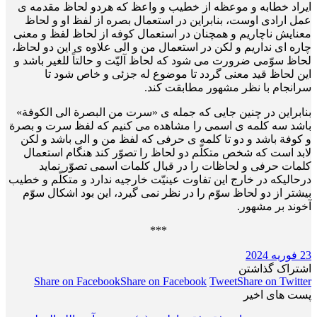
ایراد خطابه و موعظه از خطیب و واعظ که هردو لحاظ مقدمه ی
عمل ارادی اوست، بنابراین در استعمال بصره از لفظ او و لحاظ
معنایش ناچاریم و همچنان در استعمال کوفه از لحاظ لفظ و معنی
چاره ای نداریم و لکن در استعمال من و الی علاوه ی این دو لحاظ،
لحاظ سوّمی ضرورت می شود که لحاظ آلیّت و حالتاً للغیر باشد و
این لحاظ قید معنی گردد تا موضوع له جزئی و خاص شود تا
سرانجام با نظر مشهور مطابقت کند.
بنابراین در چنین جایی که جمله ی «سرت من البصرة الی الکوفة»
باشد سه کلمه ی اسمی را مشاهده می کنیم که لفظ سرت و بصرة
و کوفة باشد و دو تا کلمه ی حرفی که لفظ من و الی باشد و لکن
لابد است که شخص متکلّم دو لحاظ را تصوّر کند هنگام استعمال
کلمات حرفی و لحاظات را در قبال کلمات اسمی تصوّر نماید
درحالی­که در خارج این تفاوت عینیّت خارجیه ندارد و متکلّم و خطیب
بیشتر از دو لحاظ سوّم را در نظر نمی گیرد، این بود اشکال سوّم
آخوند بر مشهور.
***
23 فوریه 2024
اشتراک گذاشتن
Share on Facebook
Share on Facebook
Tweet
Share on Twitter
پست های اخیر