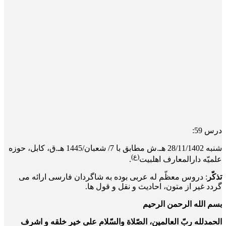
درس 59:
شنبه 28/11/1402 هـ.ش مطابق با 7/ شعبان/1445 هـ.ق، کابل، حوزه
(ع)
علمیّه دارالمعارف اهلبیت
.
تذکّر
: دروس معظّم له عربی بوده به شاگردان فارسی ارائه می
گردد غیر از متون، احادیث و نقل و قول ها.
بسم الله الرحمن الرحیم
الحمدلله ربّ العالمین، الصّلاة والسّلام علی خیر خلقه و اشرف