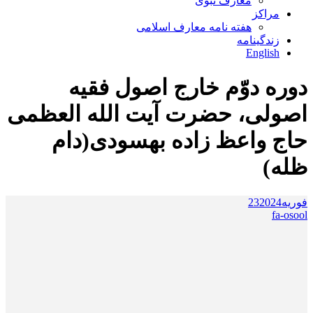
معارف نبوی
مراکز
هفته نامه معارف اسلامی
زندگینامه
English
دوره دوّم خارج اصول فقیه
اصولی، حضرت آیت الله العظمی
حاج واعظ زاده بهسودی(دام
ظله)
فوریه
2024
23
fa-osool