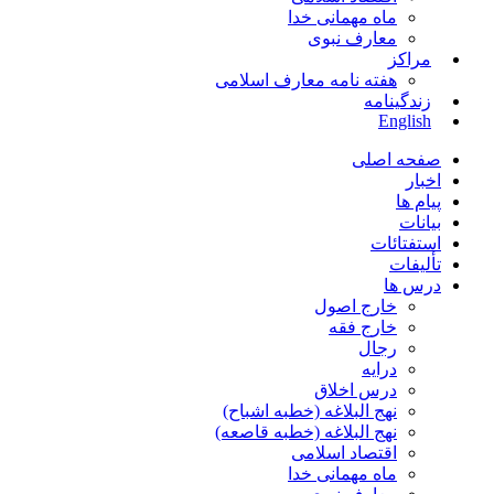
ماه مهمانی خدا
معارف نبوی
مراکز
هفته نامه معارف اسلامی
زندگینامه
English
صفحه اصلی
اخبار
پیام ها
بیانات
استفتائات
تألیفات
درس ها
خارج اصول
خارج فقه
رجال
درایه
درس اخلاق
نهج البلاغه (خطبه اشباح)
نهج البلاغه (خطبه قاصعه)
اقتصاد اسلامی
ماه مهمانی خدا