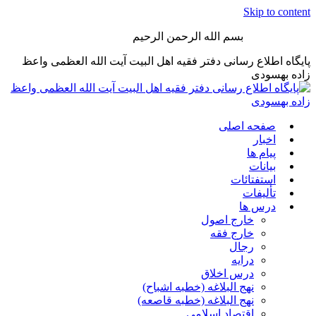
Skip to content
بسم الله الرحمن الرحیم
پایگاه اطلاع رسانی دفتر فقیه اهل البیت آیت الله العظمی واعظ
زاده بهسودی
صفحه اصلی
اخبار
پیام ها
بیانات
استفتائات
تألیفات
درس ها
خارج اصول
خارج فقه
رجال
درایه
درس اخلاق
نهج البلاغه (خطبه اشباح)
نهج البلاغه (خطبه قاصعه)
اقتصاد اسلامی