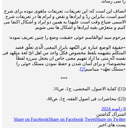
را نمی رساند.
انصاف این است که: این تعریفات، تعریفات ماهوی نبوده برای شرح
اسم است، بنابراین ردّ و ایرادها و نقض و ابرام ها در تعریفات شرح
الاسمی ضیاع وقت است علی­هذا به همین دو ایراد و اشکال اکتفا می
کنیم و متعرّض بقیه ایرادها و اشکال ها نمی شویم.
مرحوم سید ابوالقاسم خوئی حقیقت وضع را چنین تعریف نموده:
«حقیقة الوضع عبارة عن التّعهد بابراز المعنی الّذی تعلّق قصد
المتکلّم بتفیهمه بلفظ مخصوص فکلّ واحد من اهل ایّ لغة متعّهد فی
نفسه انّه متی ما اراد تفهیم معنی خاص ان یجعل مبرزه لفظاً
مخصوصاً» و برای آسان شدن و حفظ نمودن مسلک خوئی را
«مسلک تعهّد» می­نامیم
[2]
.
***
([1]) کفایة الاصول، المحشی، ج1، ص10.
([2]) محاضرات فی اصول الفقه، ج1، ص48.
8 ژانویه 2024
اشتراک گذاشتن
Share on Facebook
Share on Facebook
Tweet
Share on Twitter
پست های اخیر