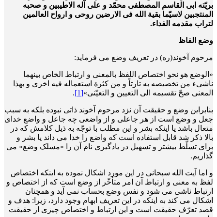
بریّته ابی القاسم المصطفی محمّد و علی آله الاطیبین و صحبه
المنتجبین لاسیّما بقیة الله فی الارضین روحی و ارواح العالمین
لتراب مقدمه الفداء.
وضع الفاظ
مرحوم آخوند(ره) در تعریف وضع می فرماید:
«الوضع هو نحو اختصاص اللفظ بالمعنی و ارتباط الخاص بینهما
ناشیء من تخصیصه به تارتاً و من کثرة استعماله فیه اخری و بهذا
المعنی صحّ تقسیمه الی التعیین و التعیّنی»
[1]
.
بنابراین وضع و حقیقت آن نزد مرحوم آخوند ذاتی نبوده بلکه به سبب
جعل و وضع است از هر جاعلی و از واضعی چه جاعل و واضع خدای
متعال باشد یا این­که بشر و این مطلب با توجّه به ذیل کلامش که در
بالا ذکر شد قابل استفاده است که واضع را خدا می داند یا بشر و
برای تسلّط بیشتر و تسهیل در یادگیری نام آن را «مسلک وضع» می
گذاریم.
و اما آیت الله سبحانی در این مورد اشکال نموده به این­که اختصاص
لفظ به معنی و ارتباط آن امر متأخّر از وضع است که از اختصاص و
ارتباط ناشی می شود و نفس وضع بحساب نمی آید و همچنان
اشکال می کند به این­که در این تعریف ابهام وجود دارد، زیرا: هدف و
قصد تعرّف حقیقت است و این ارتباط و اختصاص چیزی از حقیقت