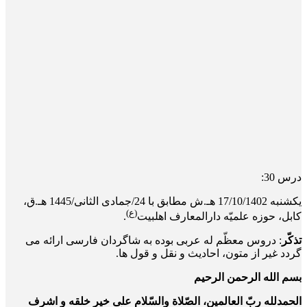
درس 30:
یکشنبه 17/10/1402 هـ.ش مطابق با 24/جمادی الثانی/1445 هـ.ق،
(ع)
کابل، حوزه علمیّه دارالمعارف اهلبیت
.
تذکّر
: دروس معظّم له عربی بوده به شاگردان فارسی ارائه می
گردد غیر از متون، احادیث و نقل و قول ها.
بسم الله الرحمن الرحیم
الحمدلله ربّ العالمین، الصّلاة والسّلام علی خیر خلقه و اشرف