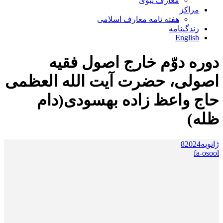
معارف نبوی
مراکز
هفته نامه معارف اسلامی
زندگینامه
English
دوره دوّم خارج اصول فقیه
اصولی، حضرت آیت الله العظمی
حاج واعظ زاده بهسودی(دام
ظله)
ژانویه
2024
8
fa-osool