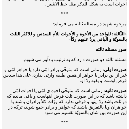
اخوات است به شکل للذکر مثل حظ الانثیین.
***
مرحوم شهید در مسئله ثالثه می فرماید:
«
الثّالثة: للواحد من الأخوة و الأخوات للأم السدس و للاکثر الثلث
بالسویّة و الباقی یردّ علیهم ردّاً
».
صور مسئله ثالثه
مسئله ثالثه دو صورت دارد که به ترتیب یادآور می شویم:
صورت اولی
: زمانی است که متوفّی برادر امّی دارد یا خواهر امّی و
غیر از این برادر یا خواهر از همین طبقه وارثی ندارد، علی هذا سدس
فرض اوست و بقیه ردّ او.
صورت ثانیه
: زمانی است که متوفّی اخوه ی امّی یا اخوات امّی
داشته باشد که در این صورت ثلث فرض اینهاست و باقی مانده که
دو ثلث باشد ردّ اینها و فرقی ندارد که ورّاث کلاً برادران باشند یا
خواهران ویا بالتفریق باشند که خواهر و برادر جمع شوند، ترکه در
این صورت بین شان بالسویّة تقسیم می شود.
***