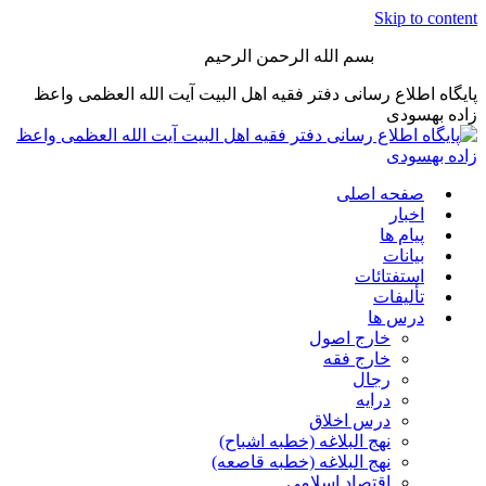
Skip to content
بسم الله الرحمن الرحیم
پایگاه اطلاع رسانی دفتر فقیه اهل البیت آیت الله العظمی واعظ
زاده بهسودی
صفحه اصلی
اخبار
پیام ها
بیانات
استفتائات
تألیفات
درس ها
خارج اصول
خارج فقه
رجال
درایه
درس اخلاق
نهج البلاغه (خطبه اشباح)
نهج البلاغه (خطبه قاصعه)
اقتصاد اسلامی