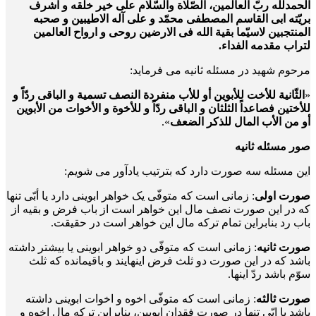
الحمدلله ربّ العالمین، الصّلاة والسّلام علی خیر خلقه و اشرف
بریّته ابی القاسم المصطفی محمّد و علی آله الاطیبین و صحبه
المنتجبین لاسیّما بقیة الله فی الارضین روحی و ارواح العالمین
لتراب مقدمه الفداء.
مرحوم شهید در مسئله ثانیه می فرماید:
«
الثّانیة للأخت للأبوین أو للأب منفردة النصف تسمیة و الباقی ردّاً و
للأختین فصاعداً الثلثان و الباقی ردّاً و للأخوة و الأخوات من الأبوین
أو من الأب المال للذکر الضعف
».
صور مسئله ثانیه
این مسئله سه صورت دارد که بترتیب یادآور می شویم:
صورت اولی
: زمانی است که متوفّی یک خواهر ابوینی دارد یا أبّی تنها
که در این صورت نصف مال این خواهر است از باب فرض و بقیه از
باب رد بنابراین تمام ترکه مال این خواهر است در حقیقت.
صورت ثانیه
: زمانی است که متوفّی دو خواهر ابوینی یا بیشتر داشته
باشد که در این صورت دو ثلث فرض اینهایند و باقیمانده که ثلث
سوّم باشد ردّ اینها.
صورت ثالثه
: زمانی است که متوفّی اخوه و اخوات ابوینی داشته
باشد یا ابّی تنها در صورت فقدان ابویین، بنابراین ترکه مال اخوه و