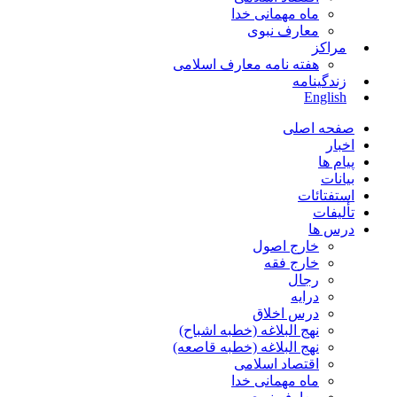
ماه مهمانی خدا
معارف نبوی
مراکز
هفته نامه معارف اسلامی
زندگینامه
English
صفحه اصلی
اخبار
پیام ها
بیانات
استفتائات
تألیفات
درس ها
خارج اصول
خارج فقه
رجال
درایه
درس اخلاق
نهج البلاغه (خطبه اشباح)
نهج البلاغه (خطبه قاصعه)
اقتصاد اسلامی
ماه مهمانی خدا