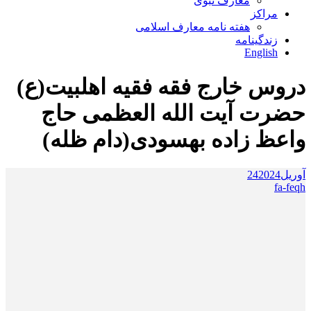
معارف نبوی
مراکز
هفته نامه معارف اسلامی
زندگینامه
English
دروس خارج فقه فقیه اهلبیت(ع)
حضرت آیت الله العظمی حاج
واعظ زاده بهسودی(دام ظله)
آوریل
2024
24
fa-feqh