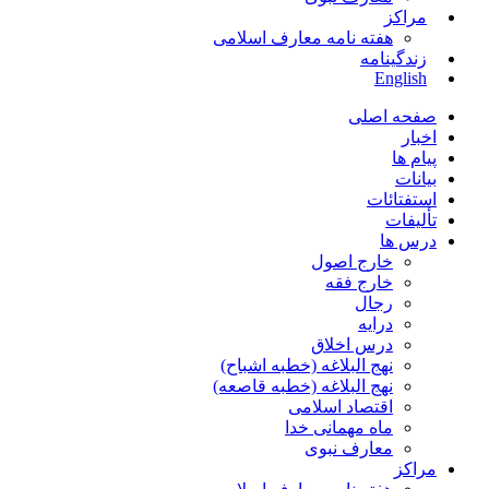
مراکز
هفته نامه معارف اسلامی
زندگینامه
English
صفحه اصلی
اخبار
پیام ها
بیانات
استفتائات
تألیفات
درس ها
خارج اصول
خارج فقه
رجال
درایه
درس اخلاق
نهج البلاغه (خطبه اشباح)
نهج البلاغه (خطبه قاصعه)
اقتصاد اسلامی
ماه مهمانی خدا
معارف نبوی
مراکز