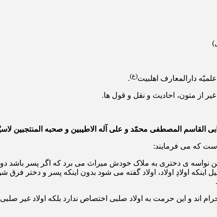
)
(ع)
.
ر از متون، احادیث و نقل و قول ها.
 ابی القاسم المصطفی محمّد و علی آله الاطیبین و صحبه المنتجبین لاسیّ
است که می فرمایند:
راین نواسه ی دختری به ملاک خودش میراث می برد که اگر پسر باشد دو
نکه اولادِ اولاد، اولاد گفته می شود بدون اینکه پسر و دختر فرق شو
 دیگر غیر مشهور این است که: حلائل ابناء به حکم آیه (نساء/23) حرام اند و این حرمت به اولاد صلبی اخ