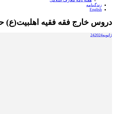
هفته نامه معارف اسلامی
زندگینامه
English
دروس خارج فقه فقیه اهلبیت(ع) ح
ژانویه
2024
24