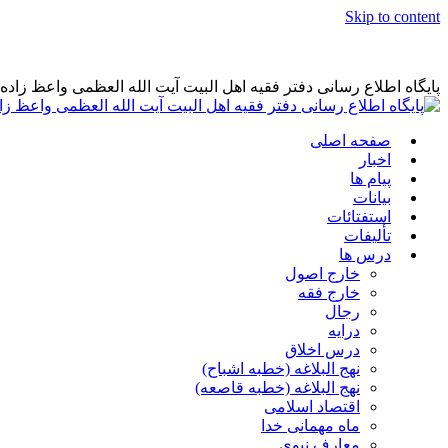
Skip to content
پایگاه اطلاع رسانی دفتر فقیه اهل البیت آیت الله العظمی واعظ زاد
صفحه اصلی
اخبار
پیام ها
بیانات
استفتائات
تألیفات
درس ها
خارج اصول
خارج فقه
رجال
درایه
درس اخلاق
نهج البلاغه (خطبه اشباح)
نهج البلاغه (خطبه قاصعه)
اقتصاد اسلامی
ماه مهمانی خدا
معارف نبوی