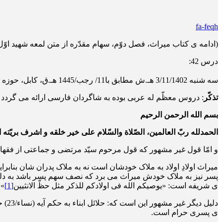
fa-feqh
(ادامه ی کتاب میراث، فصل دوّم، سهام مقدّره از متن لمعه شهید اوّل
درس 42:
سه شنبه 3/11/1402 هـ.ش مطابق با11/ رجب/1445 هـ.ق، کابل، حوزه علمیّه دارالمعارف اهلبیت
تذکّر
: دروس معظّم له عربی بوده به شاگردان فارسی ارائه می گردد غی
بسم الله الرحمن الرحیم
الحمدلله ربّ العالمین، الصّلاة والسّلام علی خیر خلقه و اشرف بریّته
و امّا قول غیر مشهور که قول مرحوم سیّد مرتضی و جماعتی از فقه
میراث اولادِ اولاد به ملاک خودشان است نه به ملاک پدران شان بناب
پسر نیز به ملاک خودش میراث می برد که نصف سهم پسر باشد به دلیل ای
ی شریفه است: «یوصیکم الله فی اولادکم للذکر مثل حظّ الانثیین
[1]
».
دلیل
ی پسری حرام است.