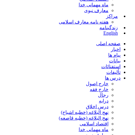
ماه مهمانی خدا
معارف نبوی
مراکز
هفته نامه معارف اسلامی
زندگینامه
English
صفحه اصلی
اخبار
پیام ها
بیانات
استفتائات
تألیفات
درس ها
خارج اصول
خارج فقه
رجال
درایه
درس اخلاق
نهج البلاغه (خطبه اشباح)
نهج البلاغه (خطبه قاصعه)
اقتصاد اسلامی
ماه مهمانی خدا