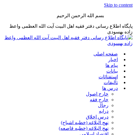
Skip to content
بسم الله الرحمن الرحیم
پایگاه اطلاع رسانی دفتر فقیه اهل البیت آیت الله العظمی واعظ
زاده بهسودی
صفحه اصلی
اخبار
پیام ها
بیانات
استفتائات
تألیفات
درس ها
خارج اصول
خارج فقه
رجال
درایه
درس اخلاق
نهج البلاغه (خطبه اشباح)
نهج البلاغه (خطبه قاصعه)
اقتصاد اسلامی