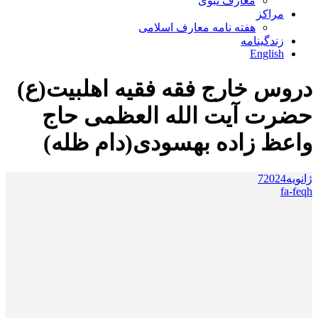
معارف نبوی
مراکز
هفته نامه معارف اسلامی
زندگینامه
English
دروس خارج فقه فقیه اهلبیت(ع)
حضرت آیت الله العظمی حاج
واعظ زاده بهسودی(دام ظله)
ژانویه
2024
7
fa-feqh