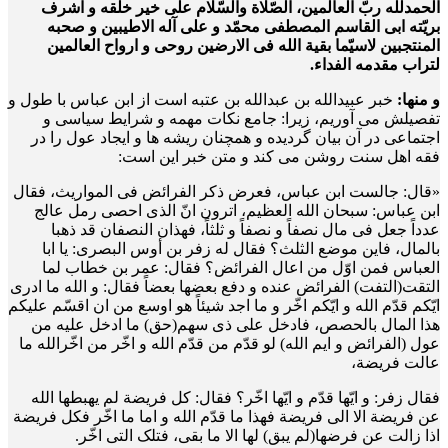
الحمدلله ربّ العالمین، الصّلاة والسّلام علی خیر خلقه و اشرف
بریّته ابی القاسم المصطفی محمّد و علی آله الاطیبین و صحبه
المنتجبین لاسیّما بقیة الله فی الارضین روحی و ارواح العالمین
لتراب مقدمه الفداء.
و منها:
خبر عبیدالله بن عبدالله بن عتبه است از ابن عباس با طول و
تفصیلش می آوریم، زیرا: جامع نکات مهمه و شرایط سیاسی و
اجتماعی در آن بیان گردیده و همچنان ریشه ها و ایجاد عول را در
فقه اهل سنت روشن می کند و متن خبر این است:
«قال: جالست ابن عباس، فعرض ذکر الفرائض فی المواریث، فقال
ابن عباس: سبحان الله العظیم، اترون انّ الذی احصی رمل عالج
عدداً جعل فی مال نصفاً و نصفاً و ثلثاً، فهذان النصفان قد ذهبا
بالمال، فاین موضع الثلث؟ فقال له زفر بن أوس البصری: یا ابا
العباس فمن اوّل من اعال الفرائض؟ فقال: عمر بن خطاب لما
التقت(التفت) الفرائض عنده و دفع بعضها بعضاً فقال: و الله ما ادری
ایّکم قدّم الله و ایّکم اخّر و ما اجد شیئاً هو اوسع من ان اقسّم علیکم
هذا المال بالحصص، فادخل علی ذی سهم(حق) ما ادخل علیه من
عول (الفرائض و ایم الله) لو قدّم من قدّم الله و اخّر من اخّرالله ما
عالت فریضة،
فقال زفر: و ایّها قدّم و ایّها اخّر؟ فقال: کل فریضة لم یهبطها الله
عن فریضة الا الی فریضة فهذا ما قدّم الله و اما ما اخّر فکل فریضة
اذا زالت عن فرضها(لم یبق) لها الا ما بقی، فتلک التی اخّر.