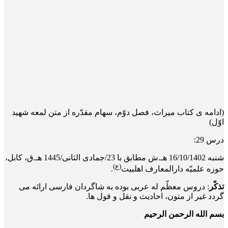
(ادامه ی کتاب میراث، فصل دوّم، سهام مقدّره از متن لمعه شهید
اوّل)
درس 29:
شنبه 16/10/1402 هـ.ش مطابق با 23/جمادی الثانی/1445 هـ.ق، کابل،
(ع)
حوزه علمیّه دارالمعارف اهلبیت
.
تذکّر
: دروس معظّم له عربی بوده به شاگردان فارسی ارائه می
گردد غیر از متون، احادیث و نقل و قول ها.
بسم الله الرحمن الرحیم