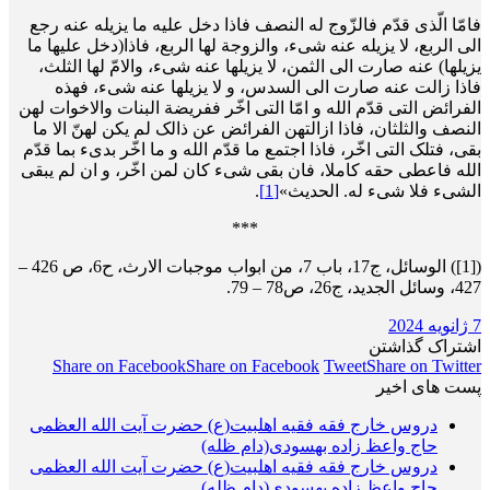
فامّا الّذی قدّم فالزّوج له النصف فاذا دخل علیه ما یزیله عنه رجع
الی الربع، لا یزیله عنه شیء، والزوجة لها الربع، فاذا(دخل علیها ما
یزیلها) عنه صارت الی الثمن، لا یزیلها عنه شیء، والامّ لها الثلث،
فاذا زالت عنه صارت الی السدس، و لا یزیلها عنه شیء، فهذه
الفرائض التی قدّم الله و امّا التی اخّر ففریضة البنات والاخوات لهن
النصف والثلثان، فاذا ازالتهن الفرائض عن ذالک لم یکن لهنّ الا ما
بقی، فتلک التی اخّر، فاذا اجتمع ما قدّم الله و ما اخّر بدیء بما قدّم
الله فاعطی حقه کاملا، فان بقی شیء کان لمن اخّر، و ان لم یبقی
الشیء فلا شیء له. الحدیث»
[1]
.
***
([1]) الوسائل، ج17، باب 7، من ابواب موجبات الارث، ح6، ص 426 –
427، وسائل الجدید، ج26، ص78 – 79.
7 ژانویه 2024
اشتراک گذاشتن
Share on Facebook
Share on Facebook
Tweet
Share on Twitter
پست های اخیر
دروس خارج فقه فقیه اهلبیت(ع) حضرت آیت الله العظمی
حاج واعظ زاده بهسودی(دام ظله)
دروس خارج فقه فقیه اهلبیت(ع) حضرت آیت الله العظمی
حاج واعظ زاده بهسودی(دام ظله)