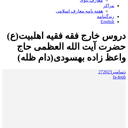
معارف نبوی
مراکز
هفته نامه معارف اسلامی
زندگینامه
English
دروس خارج فقه فقیه اهلبیت(ع)
حضرت آیت الله العظمی حاج
واعظ زاده بهسودی(دام ظله)
دسامبر
2023
27
fa-feqh