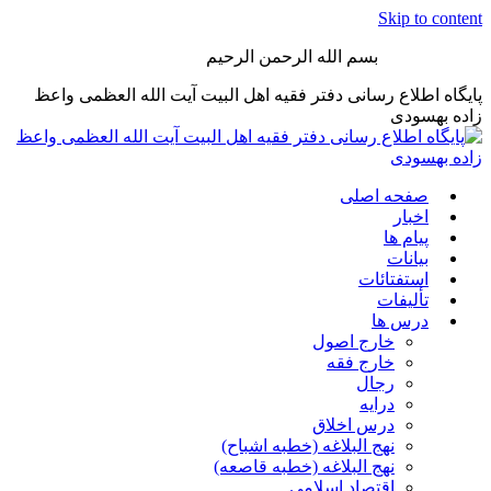
Skip to content
بسم الله الرحمن الرحیم
پایگاه اطلاع رسانی دفتر فقیه اهل البیت آیت الله العظمی واعظ
زاده بهسودی
صفحه اصلی
اخبار
پیام ها
بیانات
استفتائات
تألیفات
درس ها
خارج اصول
خارج فقه
رجال
درایه
درس اخلاق
نهج البلاغه (خطبه اشباح)
نهج البلاغه (خطبه قاصعه)
اقتصاد اسلامی