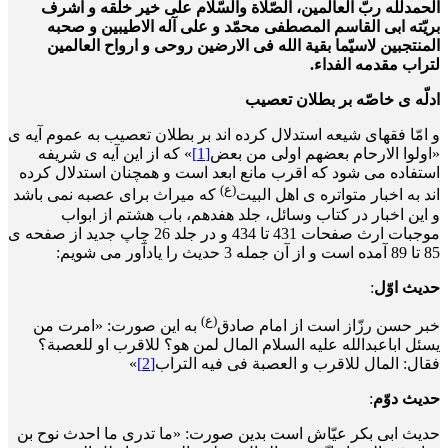
الحمدلله ربّ العالمین، الصّلاة والسّلام علی خیر خلقه و اشرف
بریّته ابی القاسم المصطفی محمّد و علی آله الاطیبین و صحبه
المنتجبین لاسیّما بقیة الله فی الارضین روحی و ارواح العالمین
لتراب مقدمه الفداء.
ادلّه ی خاصّه بر بطلان تعصیب
و امّا فقهای شیعه استدلال کرده اند بر بطلان تعصیب به عموم آیه ی
«اولوا الارحام بعضهم اولی من بعض
[1]
» که از این آیه ی شریفه
استفاده می شود که اقرب مانع ابعد است و همچنان استدلال کرده
(ع)
اند به اخبار متواتره ی اهل البیت
که میراث برای عصبه نمی باشد
و این اخبار در کتاب وسائل، جلد هفدهم، باب هشتم از ابواب
موجبات ارث صفحات 431 تا 434 و در جلد 26 چاپ جدید از صفحه ی
85 تا 89 آمده است و از آن جمله 3 حدیث را یادآور می شویم:
حدیث اوّل
:
(ع)
خبر حسن رزّاز است از امام صادق
به این صورت: «امرت من
یسئل اباعبدالله علیه السلام المال لمن هو؟ للاقرب او للعصبة؟
فقال: المال للاقرب و العصبة فی فیه التراب
[2]
»
حدیث دوّم
:
حدیث ابی بکر عیّاش است بدین صورت: «ما تدری ما احدث نوح بن