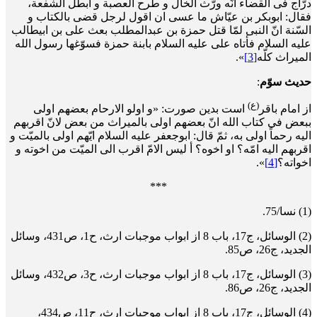
درّاج فی القضاء انّه ورّث الخال و طرح العصبة و ابطل الشفعة،
فقال: ابوبکر بن عیّاش ما عسی ان اقول لرجل قضی بالکتاب و
السّنة انّ النبی لمّا قتل حمزة بن عبدالمطلب بعث علی بن ابیطالب
علیه السلام فأتاه علی علیه السلام بابنة حمزة فسوّغها رسول الله
المیراث کلّه
[3]
».
حدیث سوّم
:
(ع)
از امام باقر
است بدین صورت: «و اولو الارحام بعضهم اولی
ببعض فی کتاب الله انّ بعضهم اولی بالمیراث من بعض لانّ اقربهم
الیه رحماً اولی به، ثمّ قال: ابوجعفر علیه السلام ایّهم اولی بالمیّت و
اقربهم الیه امّه؟ او اخوه؟ أ لیس الامّ اقرب الی المیّت من اخوته و
اخواته؟
[4]
».
***
(1) نسا/75.
(2) الوسائل، ج17، باب 8 از ابواب موجبات ارث، ح1، ص431، وسائل
الجدید، ج26، ص85.
(3) الوسائل، ج17، باب 8 از ابواب موجبات ارث، ح3، ص432، وسائل
الجدید، ج26، ص86.
(4) الوسائل، ج17، باب 8 از ابواب موجبات ارث، ح11، ص434،