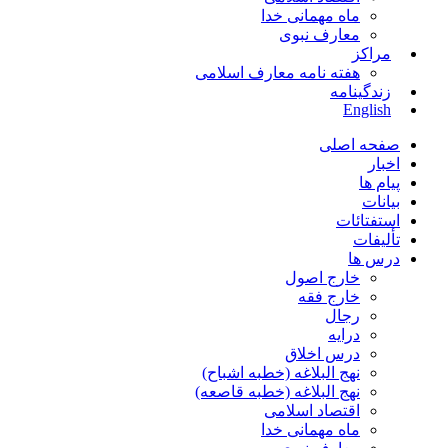
ماه مهمانی خدا
معارف نبوی
مراکز
هفته نامه معارف اسلامی
زندگینامه
English
صفحه اصلی
اخبار
پیام ها
بیانات
استفتائات
تألیفات
درس ها
خارج اصول
خارج فقه
رجال
درایه
درس اخلاق
نهج البلاغه (خطبه اشباح)
نهج البلاغه (خطبه قاصعه)
اقتصاد اسلامی
ماه مهمانی خدا