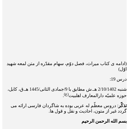
(ادامه ی کتاب میراث، فصل دوّم، سهام مقدّره از متن لمعه شهید
اوّل)
درس 19:
شنبه 2/10/1402 هـ.ش مطابق با 9/جمادی الثانی/1445 هـ.ق، کابل،
(ع)
حوزه علمیّه دارالمعارف اهلبیت
.
تذکّر
: دروس معظّم له عربی بوده به شاگردان فارسی ارائه می
گردد غیر از متون، احادیث و نقل و قول ها.
بسم الله الرحمن الرحیم