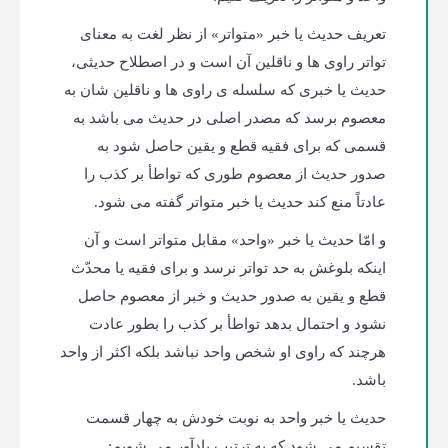
تعریف حدیث یا خبر «متواتر» از نظر لغت به معنای
تواتر راوی ها و ناقلین آن است و در اصطلاح حدیثی،
حدیث یا خبری که سلسله ی راوی ها و ناقلین شان به
معصوم برسد که مصدر اصلی در حدیث می باشد به
قسمی که برای فقیه قطع و یقین حاصل شود به
صدور حدیث از معصوم طوری که تواطأ بر کذب را
عادتاً منع کند حدیث یا خبر متواتر گفته می شود.
و امّا حدیث یا خبر «واحد» مقابل متواتر است و آن
اینکه بلوغش به حد تواتر نرسد و برای فقیه یا محدّث
قطع و یقین به صدور حدیث و خبر از معصوم حاصل
نشود و احتمال بدهد تواطأ بر کذب را بطور عادت
هرچند که راوی او شخص واحد نباشد بلکه اکثر از واحد
باشد.
حدیث یا خبر واحد به نوبت خودش به چهار قسمت
تقسیم می شود که به ترتیب یادآور می شویم: