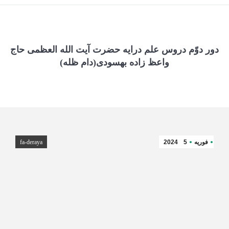
دور دوّم دروس علم درایه حضرت آیت الله العظمی حاج
واعظ زاده بهسودی(دام ظله)
فوریه
5
2024
fa-deraya