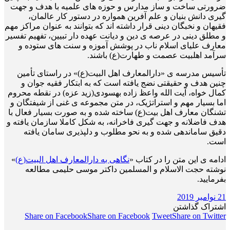
ضرورتی ساخت و ساز مدارس و حوزه های علمیه با هدف و جهت
گیری دانش بنیان و علم آفرین همواره در دستور کار عالمان،
فقیهان و نخبگان دینی قرار داشته اند که بتوانند به عنوان مراکز مهم
و مطلق دینی در عرصه ی دین و دیانت عهده دار تبیین، تفهیم تفسیر
معارف علیای اسلام ناب در پوشش آموزه و سنت های ستوده و
سرآمد اهلبیت عصمت و طهارت(ع) باشند.
تأسیس مدرسه ی «دارالمعارف اهل البیت(ع)» در راستای تأمین
چنین هدف و حقیقتی نضج یافته است که به ابتکار فقیه جوان و
کمال خواه، آیت الله واعظ زاده بهسودی(زید عزه) در نقطه محروم
اما بسیار مهم و استراتژیک، در متن مجموعه ی غنی از شیفتگان و
تشنگان معارف اهل بیت(ع) ساخته شده و به صورت بسیار فعال با
هدف فاضلانه و جهت گیری فاخرانه، به شکل کاملا سازمان یافته و
دقیق ساماندهی شده و به نحو مطلوب و دلپذیری سامان یافته
است.
ادامه ی این متن را در کتاب «
نگاهی به دارالمعارف اهل البیت(ع)
»
نوشته حجت الاسلام و المسلمین داکتر موسی حلیمی مطالعه
بفرمایید.
21 نوامبر 2019
اشتراک گذاشتن
Share on Facebook
Share on Facebook
Tweet
Share on Twitter