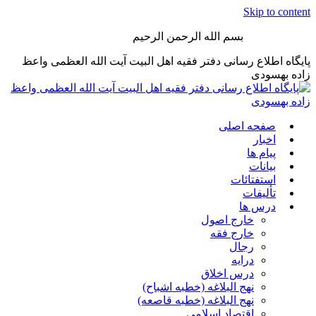
Skip to content
بسم الله الرحمن الرحیم
پایگاه اطلاع رسانی دفتر فقیه اهل البیت آیت الله العظمی واعظ
زاده بهسودی
صفحه اصلی
اخبار
پیام ها
بیانات
استفتائات
تألیفات
درس ها
خارج اصول
خارج فقه
رجال
درایه
درس اخلاق
نهج البلاغه (خطبه اشباح)
نهج البلاغه (خطبه قاصعه)
اقتصاد اسلامی