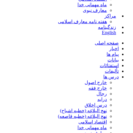
ماه مهمانی خدا
معارف نبوی
مراکز
هفته نامه معارف اسلامی
زندگینامه
English
صفحه اصلی
اخبار
پیام ها
بیانات
استفتائات
تألیفات
درس ها
خارج اصول
خارج فقه
رجال
درایه
درس اخلاق
نهج البلاغه (خطبه اشباح)
نهج البلاغه (خطبه قاصعه)
اقتصاد اسلامی
ماه مهمانی خدا