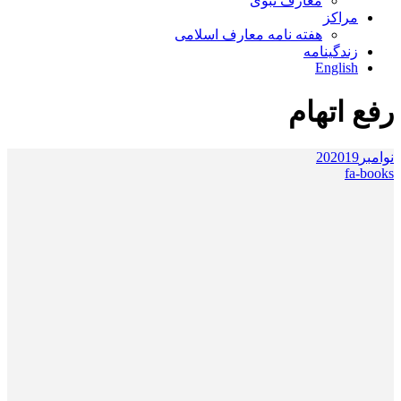
معارف نبوی
مراکز
هفته نامه معارف اسلامی
زندگینامه
English
رفع اتهام
نوامبر
2019
20
fa-books