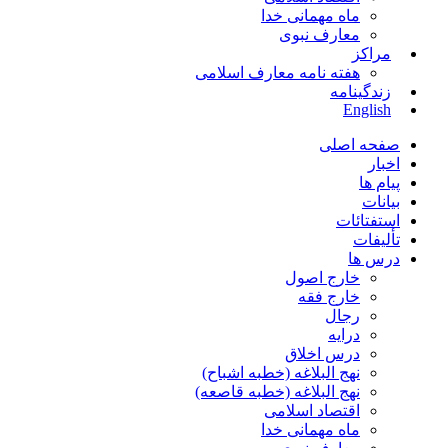
ماه مهمانی خدا
معارف نبوی
مراکز
هفته نامه معارف اسلامی
زندگینامه
English
صفحه اصلی
اخبار
پیام ها
بیانات
استفتائات
تألیفات
درس ها
خارج اصول
خارج فقه
رجال
درایه
درس اخلاق
نهج البلاغه (خطبه اشباح)
نهج البلاغه (خطبه قاصعه)
اقتصاد اسلامی
ماه مهمانی خدا