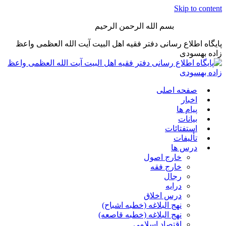
Skip to content
بسم الله الرحمن الرحیم
پایگاه اطلاع رسانی دفتر فقیه اهل البیت آیت الله العظمی واعظ
زاده بهسودی
صفحه اصلی
اخبار
پیام ها
بیانات
استفتائات
تألیفات
درس ها
خارج اصول
خارج فقه
رجال
درایه
درس اخلاق
نهج البلاغه (خطبه اشباح)
نهج البلاغه (خطبه قاصعه)
اقتصاد اسلامی