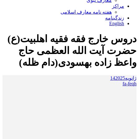
معارف نبوی
مراکز
هفته نامه معارف اسلامی
زندگینامه
English
دروس خارج فقه فقیه اهلبیت(ع)
حضرت آیت الله العظمی حاج
واعظ زاده بهسودی(دام ظله)
ژانویه
2025
14
fa-feqh