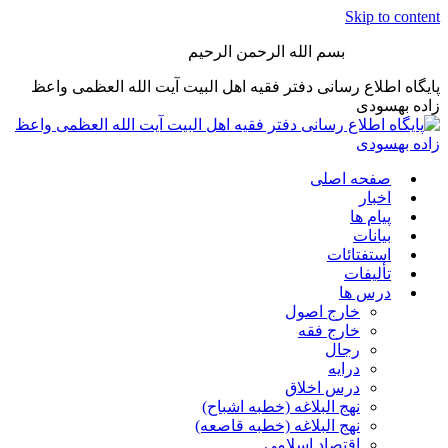
Skip to content
بسم الله الرحمن الرحیم
پایگاه اطلاع رسانی دفتر فقیه اهل البیت آیت الله العظمی واعظ
زاده بهسودی
صفحه اصلی
اخبار
پیام ها
بیانات
استفتائات
تألیفات
درس ها
خارج اصول
خارج فقه
رجال
درایه
درس اخلاق
نهج البلاغه (خطبه اشباح)
نهج البلاغه (خطبه قاصعه)
اقتصاد اسلامی