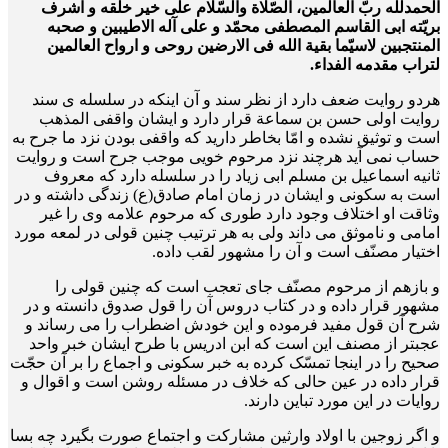
الحمدلله ربّ العالمین، الصّلاة والسّلام علی خیر خلقه و اشرف
بریّته ابی القاسم المصطفی محمّد و علی آله الاطیبین و صحبه
المنتجبین لاسیّما بقیة الله فی الارضین روحی و ارواح العالمین
لتراب مقدمه الفداء.
هردو روایت ضعف دارد از نظر سند و آن اینکه در سلسله ی سند
روایت اولی حسن بن سماعة قرار دارد و ایشان واقفی المذهب
است و توثیق نشده و امّا بخاطر دارید که واقفی بودن نزد ما جرح به
حساب نمی آید هرچند نزد مرحوم خویی موجب جرح است و روایت
ثانیه اسماعیل بن مسلم ابی زیاد را در سلسله دارد که معروف
است به سکونی و ایشان در زمان امام صادق(ع) زندگی داشته و در
وثاقت او اختلاف وجود دارد طوری که مرحوم علامه وی را غیر
امامی و ناموثق می داند ولی به هر ترتیب چنین قولی در لمعه مورد
اختیار مصنّف است و آن را مشهور لقب داده.
و بازهم از مرحوم مصنّف جای تعجب است که چنین قولی را
مشهور قرار داده و در کتاب دروس آن را قول صدوق دانسته و در
شرح آن قول مفید فرموده و این خودش اضطراب را می رساند و
عجب­تر از مصنف این است که ابن ادریس با طرح ایشان خبر واحد
صحیح را در اینجا تمسّک کرده به خبر سکونی و اجماع را بر آن حجّت
قرار داده در عین حالی که خلاف در مسئله روشن است و اقوال و
روایات در این مورد تباین دارند.
و اگر زوجین با اولاد وارثین مشارکت و اجتماع صورت بگیرد چه بسا