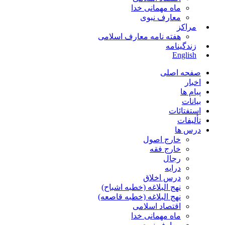
ماه مهمانی خدا
معارف نبوی
مراکز
هفته نامه معارف اسلامی
زندگینامه
English
صفحه اصلی
اخبار
پیام ها
بیانات
استفتائات
تألیفات
درس ها
خارج اصول
خارج فقه
رجال
درایه
درس اخلاق
نهج البلاغه (خطبه اشباح)
نهج البلاغه (خطبه قاصعه)
اقتصاد اسلامی
ماه مهمانی خدا