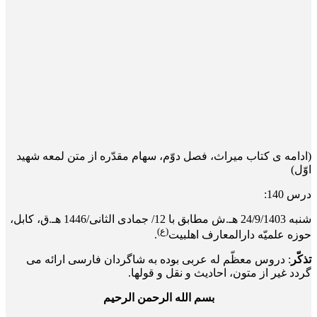
(ادامه ی کتاب میراث، فصل دوّم، سهام مقدّره از متن لمعه شهید
اوّل)
درس 140:
شنبه 24/9/1403 هـ.ش مطابق با 12/ جمادی الثانی/1446 هـ.ق، کابل،
(ع)
حوزه علمیّه دارالمعارف اهلبیت
.
تذکّر
: دروس معظّم له عربی بوده به شاگردان فارسی ارائه می
گردد غیر از متون، احادیث و نقل و قول­ها.
بسم الله الرحمن الرحیم