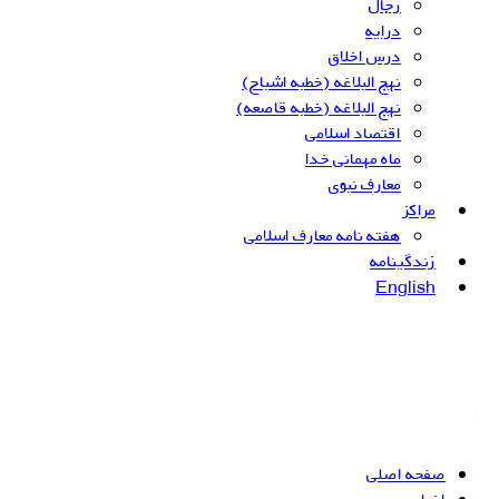
رجال
درایه
درس اخلاق
نهج البلاغه (خطبه اشباح)
نهج البلاغه (خطبه قاصعه)
اقتصاد اسلامی
ماه مهمانی خدا
معارف نبوی
مراکز
هفته نامه معارف اسلامی
زندگینامه
English
صفحه اصلی