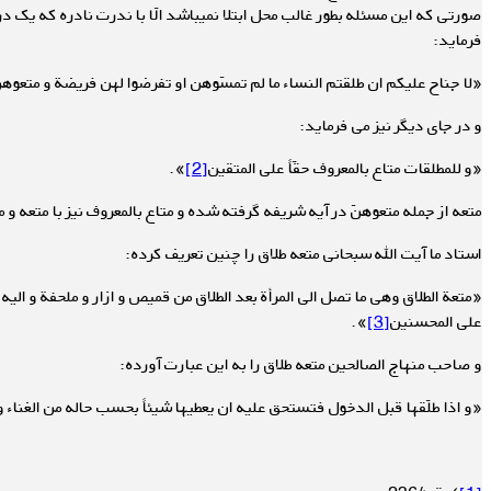
صورتی که این مسئله بطور غالب محل ابتلا نمی­باشد الّا با ندرت نادره که یک 
فرماید:
«لا جناح علیکم ان طلقتم النساء ما لم تمسّوهن او تفرضوا لهن فریضة و متعوهنّ
و در جای دیگر نیز می فرماید:
«و للمطلقات متاع بالمعروف حقّاً علی المتقین
[2]
».
متعه از جمله متعوهنّ در آیه شریفه گرفته شده و متاع بالمعروف نیز با متعه 
استاد ما آیت الله سبحانی متعه طلاق را چنین تعریف کرده:
«متعة الطلاق وهی ما تصل الی المرأة بعد الطلاق من قمیص و ازار و ملحفة و الیه
علی المحسنین
[3]
».
و صاحب منهاج الصالحین متعه طلاق را به این عبارت آورده:
«و اذا طلّقها قبل الدخول فتستحق علیه ان یعطیها شیئاً بحسب حاله من الغناء و 