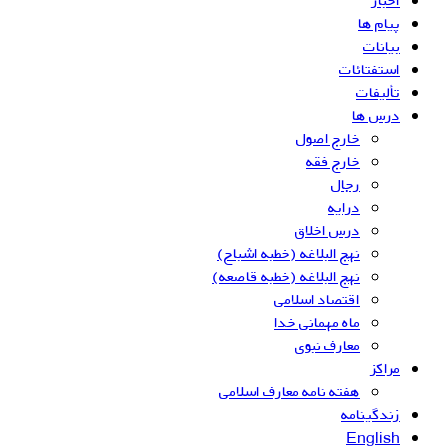
اخبار
پیام ها
بیانات
استفتائات
تألیفات
درس ها
خارج اصول
خارج فقه
رجال
درایه
درس اخلاق
نهج البلاغه (خطبه اشباح)
نهج البلاغه (خطبه قاصعه)
اقتصاد اسلامی
ماه مهمانی خدا
معارف نبوی
مراکز
هفته نامه معارف اسلامی
زندگینامه
English