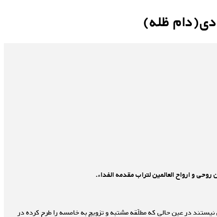
دی(دام ظله)
ن روحی و ارواح العالمین لتراب مقدمه الفداء.
 نیستند در عین حالی که مطلّقه مشتبه و تزویج به خامسه را طرح کرده در