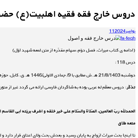
دروس خارج فقه فقیه اهلبیت(ع) حضرت 
نوامبر
2024
11
fa-feqh
(ادامه ی کتاب میراث، فصل دوّم، سهام مقدّره از متن لمعه شهید اوّل)
درس 118:
دوشنبه 21/8/1403 هـ.ش مطابق با 9/ جمادی الاولی/1446 هـ.ق، کابل، حوزه علمیّه دارالمعارف اهلبیت
تذکّر
: دروس معظّم له عربی بوده به شاگردان فارسی ارائه می گردد غیر از متون،
الحمدلله ربّ العالمین، الصّلاة والسّلام علی خیر خلقه و اشرف بریّته ابی القاسم
متعه طلاق
تا اینجا بحث میراث ازواج به پایان رسید و بعدش بحث ولای اعتاق قرار دارد و