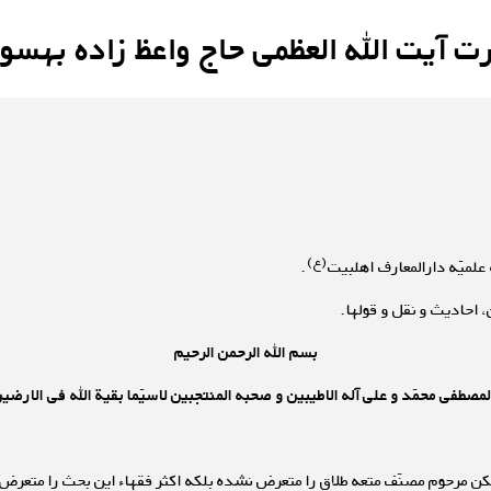
آیت الله العظمی حاج واعظ زاده بهسو
(ع)
.
 احادیث و نقل و قول­ها.
بسم الله الرحمن الرحیم
 المصطفی محمّد و علی آله الاطیبین و صحبه المنتجبین لاسیّما بقیة الله فی الارضی
 لکن مرحوم مصنّف متعه طلاق را متعرض نشده بلکه اکثر فقهاء این بحث را متعرض