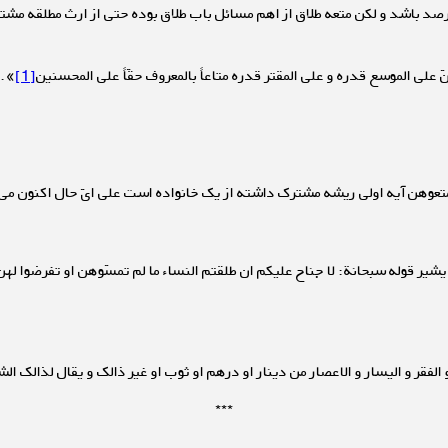
درصد باشد و لکن متعه طلاق از اهم مسائل باب طلاق بوده حتی از ارث مطلقه مشت
 علی الموسع قدره و علی المقتر قدره متاعاً بالمعروف حقّاً علی المحسنین
[1]
».
و متعوهن آیه اولی ریشه مشترک داشته از یک خانواده است علی ایّ حال اکنون م
 یشیر قوله سبحانة: لا جناح علیکم ان طلقتم النساء ما لم تمسّوهن او تفرضوا لهن 
الفقر و الیسار و الاعصار من دینار او درهم او ثوب او غیر ذالک و یقال لذالک ال
***