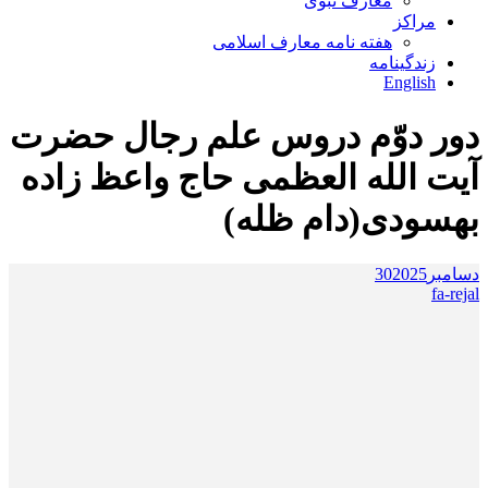
معارف نبوی
مراکز
هفته نامه معارف اسلامی
زندگینامه
English
دور دوّم دروس علم رجال حضرت
آیت الله العظمی حاج واعظ زاده
بهسودی(دام ظله)
دسامبر
2025
30
fa-rejal