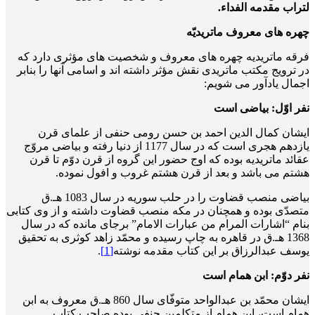
لتراب مقدمه الفداء.
چهره های معروف ماتریدیّه
فرقه ماتریدیه چهره های معروف و شخصیت های مؤثری دارد که
در ترویج مکتب ماتریدی نقش مؤثر داشته اند و اسامی آنها را بنابر
اجمال یادآور می شویم:
نفر اوّل: بیاضی است
ایشان کمال الدین احمد بن حسن رومی حنفی از علمای قرن
یازدهم هجری است که در سال 1177 از دنیا رفته و بیاضی مروّج
عقائد ماتریدیه بوده که اوج حضور این گروه از قرن دوّم تا قرن
هشتم می باشد و بعد از قرن هشتم غروب و افول نموده.
بیاضی منصب قضاوت را در حلب سوریه در سال 1083 هـ.ق
متصدّی بوده و همچنان در مکه منصب قضاوت داشته و از وی کتابی
بنام “اشارات المرام من عبارات الامام” برجای مانده که در سال
1368 هـ.ق در قاهره به چاپ رسیده و محمّد زاهد کوثری به تحقیق
یوسف عبدالرزاق بر این کتاب مقدمه نوشته
[1]
.
نفر دوّم: ابن همام است
ایشان محمّد بن عبدالواحد متوفّای سال 860 هـ.ق معروف به ابن
همام است، ابن همام از متکلمین حنفی بوده صاحب کتاب