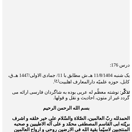
درس 176:
یک‌ شنبه 11/8/1404 هـ.ش مطابق با 11/ جمادی الاولی/1447 هـ.ق،
(ع)
کابل، حوزه علمیّه دارالمعارف اهلبیت
.
تذکّر
: نوشته معظّم له عربی بوده به شاگردان فارسی ارائه می
گردد غیر از متون، احادیث و نقل و قول­ها.
بسم الله الرحمن الرحیم
الحمدلله ربّ العالمین، الصّلاة والسّلام علی خیر خلقه و اشرف
بریّته ابی القاسم المصطفی محمّد و علی آله الاطیبین و صحبه
المنتجبین لاسیّما بقیة الله فی الارضین روحی و ارواح العالمین