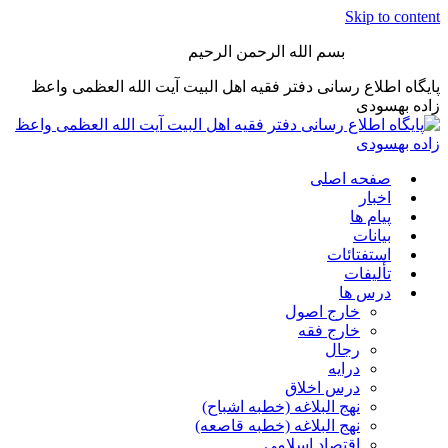
Skip to content
بسم الله الرحمن الرحیم
پایگاه اطلاع رسانی دفتر فقیه اهل البیت آیت الله العظمی واعظ
زاده بهسودی
صفحه اصلی
اخبار
پیام ها
بیانات
استفتائات
تألیفات
درس ها
خارج اصول
خارج فقه
رجال
درایه
درس اخلاق
نهج البلاغه (خطبه اشباح)
نهج البلاغه (خطبه قاصعه)
اقتصاد اسلامی