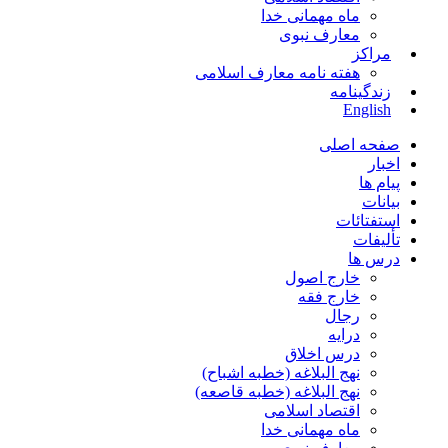
ماه مهمانی خدا
معارف نبوی
مراکز
هفته نامه معارف اسلامی
زندگینامه
English
صفحه اصلی
اخبار
پیام ها
بیانات
استفتائات
تألیفات
درس ها
خارج اصول
خارج فقه
رجال
درایه
درس اخلاق
نهج البلاغه (خطبه اشباح)
نهج البلاغه (خطبه قاصعه)
اقتصاد اسلامی
ماه مهمانی خدا