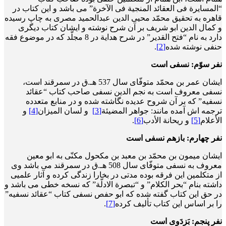
“المسایرة فی العقائد المنجیة فی الآخرة” می باشد و این کتاب در
قاهره به تحقیق محمّد محیی الدین عبدالحمید مصری به چاپ رسیده
و کمال الدین ابو شریف بر آن شرح نوشته و ایشان کتاب دیگری
دارد به نام “فتح القدیر” در شرح هدایة در 8 مجلّد که در موضوع فقه
حنفی نوشته شده
[2]
.
نفر سوّم: نسفی است
ایشان عمر بن محمّد متوفّای سال 537 هـ.ق در سمرقند است،
نسفی معروف است به نجم الدین نسفی صاحب کتاب “عقائد
نسفیه” که بر آن شروح عدیده نگاشته شده و در منابع متعدده
ترجمه اش آمده مانند: جواهر المضیئة
[3]
و لسان المیزان
[4]
و
الأعلام
[5]
و ریحانة الأدب
[6]
.
نفر چهارم: بازهم نسفی است
ایشان میمون بن محمّد بن معبد بن مکحول مکنّی به ابو معین
معروف به نسفی متوفّای سال 508 هـ.ق در سمرقند می باشد وی
از متکلمین این فرقه بوده مدتی در بخارا زندگی کرده و آثار علمیی
داشته بنام “بحر الکلام” و “تبصرة الادلّة” که نسخه خطی می باشد و
در حق این کتاب گفته شده که ابو حفص نسفی کتاب “عقائد نسفیه”
را بر اساس این کتاب تألیف کرده
[7]
.
نفر پنجم: بَزدَوی است