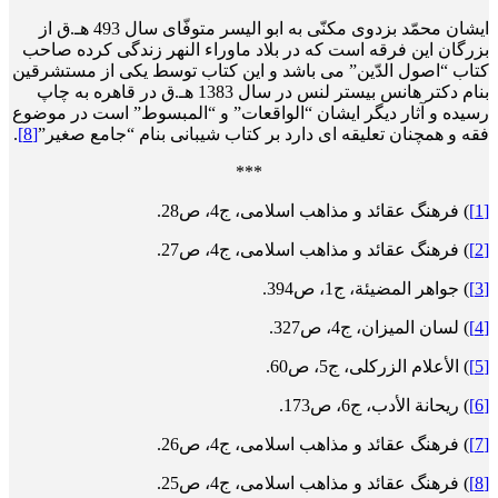
ایشان محمّد بزدوی مکنّی به ابو الیسر متوفّای سال 493 هـ.ق از
بزرگان این فرقه است که در بلاد ماوراء النهر زندگی کرده صاحب
کتاب “اصول الدّین” می باشد و این کتاب توسط یکی از مستشرقین
بنام دکتر هانس بیستر لنس در سال 1383 هـ.ق در قاهره به چاپ
رسیده و آثار دیگر ایشان “الواقعات” و “المبسوط” است در موضوع
فقه و همچنان تعلیقه ای دارد بر کتاب شیبانی بنام “جامع صغیر”
[8]
.
***
[1]
) فرهنگ عقائد و مذاهب اسلامی، ج4، ص28.
[2]
) فرهنگ عقائد و مذاهب اسلامی، ج4، ص27.
[3]
) جواهر المضیئة، ج1، ص394.
[4]
) لسان المیزان، ج4، ص327.
[5]
) الأعلام الزرکلی، ج5، ص60.
[6]
) ریحانة الأدب، ج6، ص173.
[7]
) فرهنگ عقائد و مذاهب اسلامی، ج4، ص26.
[8]
) فرهنگ عقائد و مذاهب اسلامی، ج4، ص25.