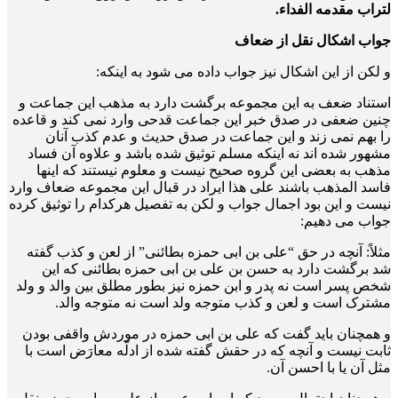
لتراب مقدمه الفداء.
جواب اشکال نقل از ضعاف
و لکن از این اشکال نیز جواب داده می شود به اینکه:
استناد ضعف به این مجموعه برگشت دارد به مذهب این جماعت و
چنین ضعفی در صدق خبر این جماعت قدحی وارد نمی کند و قاعده
را بهم نمی زند و این جماعت در صدق حدیث و عدم کذب آنان
مشهور شده اند نه اینکه مسلم توثیق شده باشد و علاوه آن فساد
مذهب به بعضی این گروه صحیح نیست و معلوم نیستند که اینها
فاسد المذهب باشند علی هذا ایراد در قبال این مجموعه ضعاف وارد
نیست و این بود اجمال جواب و لکن به تفصیل هرکدام را توثیق کرده
جواب می دهیم:
مثلاً: آنچه در حق “علی بن ابی حمزه بطائنی” از لعن و کذب گفته
شد برگشت دارد به حسن بن علی بن ابی حمزه بطائنی که این
شخص پسر است نه پدر و ابن حمزه نیز بطور مطلق بین والد و ولد
مشترک است و لعن و کذب متوجه ولد است نه متوجه والد.
و همچنان باید گفت که علی بن ابی حمزه در موردش واقفی بودن
ثابت نیست و آنچه که در حقش گفته شده از ادلّه معارَض است با
مثل آن یا با احسن آن.