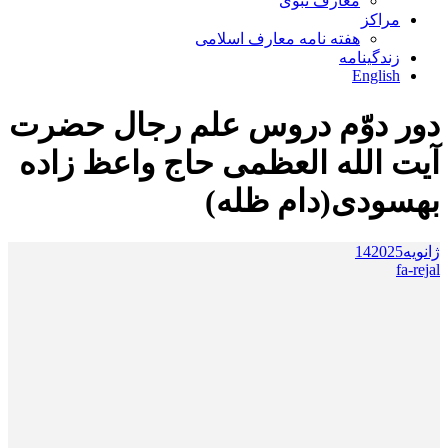
معارف نبوی
مراکز
هفته نامه معارف اسلامی
زندگینامه
English
دور دوّم دروس علم رجال حضرت
آیت الله العظمی حاج واعظ زاده
بهسودی(دام ظله)
ژانویه
2025
14
fa-rejal