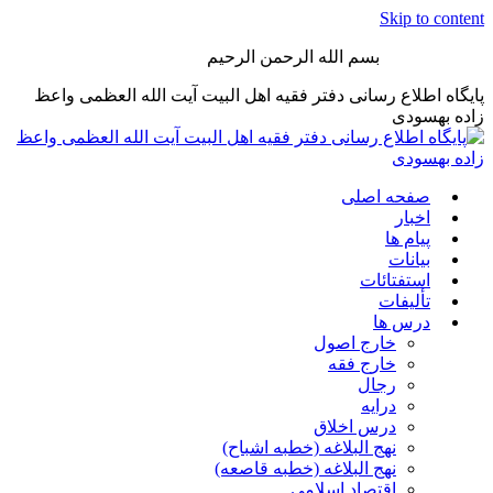
Skip to content
بسم الله الرحمن الرحیم
پایگاه اطلاع رسانی دفتر فقیه اهل البیت آیت الله العظمی واعظ
زاده بهسودی
صفحه اصلی
اخبار
پیام ها
بیانات
استفتائات
تألیفات
درس ها
خارج اصول
خارج فقه
رجال
درایه
درس اخلاق
نهج البلاغه (خطبه اشباح)
نهج البلاغه (خطبه قاصعه)
اقتصاد اسلامی