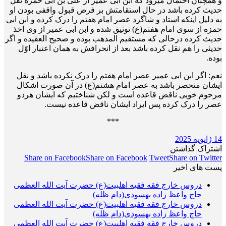
و همچنان احتمال می­رود که ابن ابی عمیر از علی بن ابی حمزه نقل
حدیث کرده باشد در حال استقامتش بر فرض قبول واقفی بودن او
به دلیل اینکه استاد و شاگرد عصر امام هفتم را درک کرده و ابن ابی
حمزه از سوی امام هفتم(ع) توثیق شده و ابن ابی عمیر از وی اخذ
حدیث کرده درحالی که مستقیم المذهب بوده و صحیح العقیده و اگر
حدیثی را هم نقل کرده باشد بعد از انحرافش به همان اعتبار اوّل
بوده.
نعم: اگر ابن ابی عمیر عصر امام هفتم را درک نکرده باشد و نقل
ایشان منحصر باشد به عصر امام هشتم(ع) در آن صورت اشکال
مرحوم خویی ناقض قاعده است و لکن شناختیم که ایشان هردو
عصر را درک کرده پس ایراد ایشان ناقض قاعده نیست.
***
14 ژانویه 2025
اشتراک گذاشتن
Share on Facebook
Share on Facebook
Tweet
Share on Twitter
پست های اخیر
دروس خارج فقه فقیه اهلبیت(ع) حضرت آیت الله العظمی
حاج واعظ زاده بهسودی(دام ظله)
دروس خارج فقه فقیه اهلبیت(ع) حضرت آیت الله العظمی
حاج واعظ زاده بهسودی(دام ظله)
دروس خارج فقه فقیه اهلبیت(ع) حضرت آیت الله العظمی