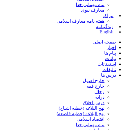
ماه مهمانی خدا
معارف نبوی
مراکز
هفته نامه معارف اسلامی
زندگینامه
English
صفحه اصلی
اخبار
پیام ها
بیانات
استفتائات
تألیفات
درس ها
خارج اصول
خارج فقه
رجال
درایه
درس اخلاق
نهج البلاغه (خطبه اشباح)
نهج البلاغه (خطبه قاصعه)
اقتصاد اسلامی
ماه مهمانی خدا