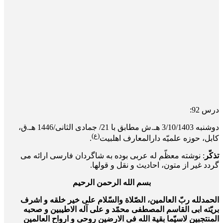
درس 92:
دو‌شنبه 3/10/1403 هـ.ش مطابق با 21/ جمادی الثانی/1446 هـ.ق،
(ع)
کابل، حوزه علمیّه دارالمعارف اهلبیت
.
تذکّر
: نوشته معظّم له عربی بوده به شاگردان فارسی ارائه می
گردد غیر از متون، احادیث و نقل و قول­ها.
بسم الله الرحمن الرحیم
الحمدلله ربّ العالمین، الصّلاة والسّلام علی خیر خلقه و اشرف
بریّته ابی القاسم المصطفی محمّد و علی آله الاطیبین و صحبه
المنتجبین لاسیّما بقیة الله فی الارضین روحی و ارواح العالمین