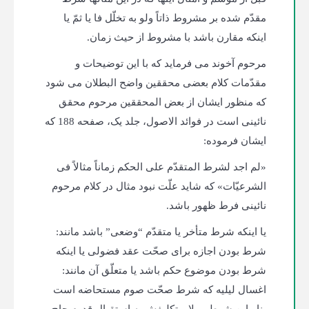
مقدّم شده بر مشروط ذاتاً ولو به تخلّل فا یا ثمّ یا
اینکه مقارن باشد با مشروط از حیث زمان.
مرحوم آخوند می فرماید که با این توضیحات و
مقدّمات کلام بعضی محققین واضح البطلان می شود
که منظور ایشان از بعض المحققین مرحوم محقق
نائینی است در فوائد الاصول، جلد یک، صفحه 188 که
ایشان فرموده:
«لم اجد لشرط المتقدّم علی الحکم زماناً مثالاً فی
الشرعیّات» که شاید علّت نبود مثال در کلام مرحوم
نائینی فرط ظهور باشد.
یا اینکه شرط متأخر یا متقدّم “وضعی” ­باشد مانند:
شرط بودن اجازه برای صحّت عقد فضولی یا اینکه
شرط بودن موضوع حکم باشد یا متعلّق آن مانند:
اغسال لیلیه که شرط صحّت صوم مستحاضه است