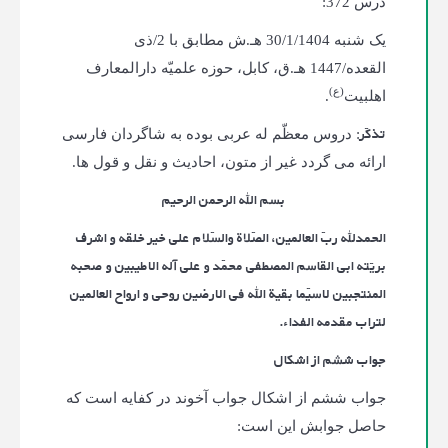
درس 372:
یک‌ شنبه 30/1/1404 هـ.ش مطابق با 2/ذی
القعده/1447 هـ.ق، کابل، حوزه علمیّه دارالمعارف
(ع)
اهلبیت
.
تذکّر
: دروس معظّم له عربی بوده به شاگردان فارسی
ارائه می گردد غیر از متون، احادیث و نقل و قول ها.
بسم الله الرحمن الرحیم
الحمدلله ربّ العالمین، الصّلاة والسّلام علی خیر خلقه و اشرف
بریّته ابی القاسم المصطفی محمّد و علی آله الاطیبین و صحبه
المنتجبین لاسیّما بقیة الله فی الارضین روحی و ارواح العالمین
لتراب مقدمه الفداء.
جواب ششم از اشکال
جواب ششم از اشکال جواب آخوند در کفایه است که
حاصل جوابش این است: