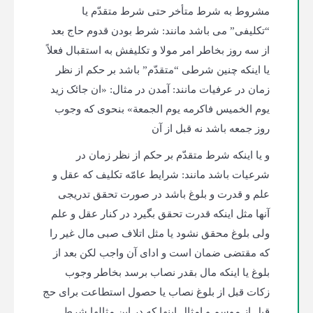
مشروط به شرط متأخر حتی شرط متقدّم یا
“تکلیفی” می باشد مانند: شرط بودن قدوم حاج بعد
از سه روز بخاطر امر مولا و تکلیفش به استقبال فعلاً
یا اینکه چنین شرطی “متقدّم” باشد بر حکم از نظر
زمان در عرفیات مانند: آمدن در مثال: «ان جائک زید
یوم الخمیس فاکرمه یوم الجمعة» بنحوی که وجوب
روز جمعه باشد نه قبل از آن
و یا اینکه شرط متقدّم بر حکم از نظر زمان در
شرعیات باشد مانند: شرایط عامّه تکلیف که عقل و
علم و قدرت و بلوغ باشد در صورت تحقق تدریجی
آنها مثل اینکه قدرت تحقق بگیرد در کنار عقل و علم
ولی بلوغ محقق نشود یا مثل اتلاف صبی مال غیر را
که مقتضی ضمان است و ادای آن واجب لکن بعد از
بلوغ یا اینکه مال بقدر نصاب برسد بخاطر وجوب
زکات قبل از بلوغ نصاب یا حصول استطاعت برای حج
قبل از موسم و امثال اینها که در این مثال­ها شرط