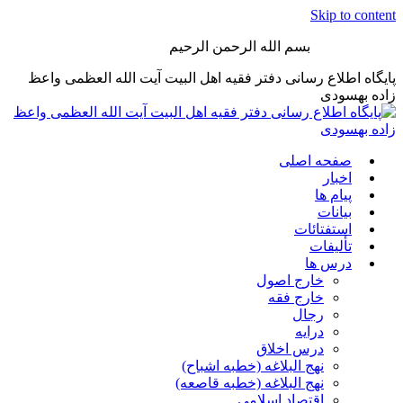
Skip to content
بسم الله الرحمن الرحیم
پایگاه اطلاع رسانی دفتر فقیه اهل البیت آیت الله العظمی واعظ
زاده بهسودی
صفحه اصلی
اخبار
پیام ها
بیانات
استفتائات
تألیفات
درس ها
خارج اصول
خارج فقه
رجال
درایه
درس اخلاق
نهج البلاغه (خطبه اشباح)
نهج البلاغه (خطبه قاصعه)
اقتصاد اسلامی