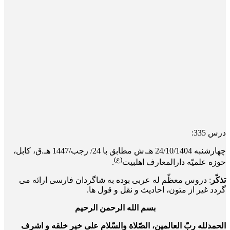
درس 335:
چهار‌شنبه 24/10/1404 هـ.ش مطابق با 24/ رجب/1447 هـ.ق، کابل،
(ع)
حوزه علمیّه دارالمعارف اهلبیت
.
تذکّر
: دروس معظّم له عربی بوده به شاگردان فارسی ارائه می
گردد غیر از متون، احادیث و نقل و قول ها.
بسم الله الرحمن الرحیم
الحمدلله ربّ العالمین، الصّلاة والسّلام علی خیر خلقه و اشرف