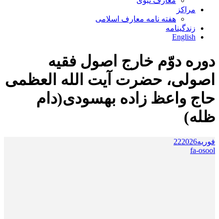
معارف نبوی
مراکز
هفته نامه معارف اسلامی
زندگینامه
English
دوره دوّم خارج اصول فقیه
اصولی، حضرت آیت الله العظمی
حاج واعظ زاده بهسودی(دام
ظله)
فوریه
2026
22
fa-osool