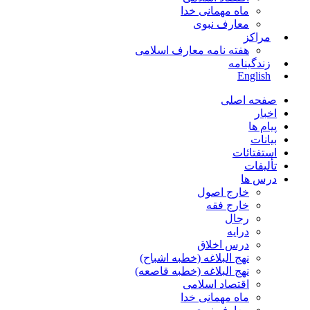
ماه مهمانی خدا
معارف نبوی
مراکز
هفته نامه معارف اسلامی
زندگینامه
English
صفحه اصلی
اخبار
پیام ها
بیانات
استفتائات
تألیفات
درس ها
خارج اصول
خارج فقه
رجال
درایه
درس اخلاق
نهج البلاغه (خطبه اشباح)
نهج البلاغه (خطبه قاصعه)
اقتصاد اسلامی
ماه مهمانی خدا