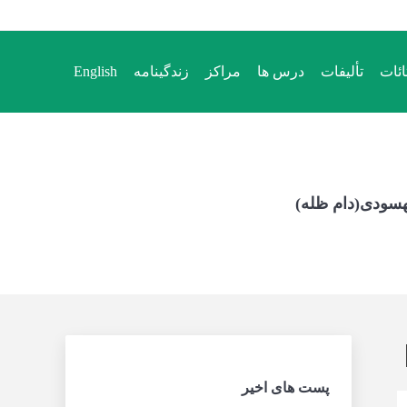
ائات
تألیفات
درس ها
مراکز
زندگینامه
English
ائات
تألیفات
درس ها
مراکز
زندگینامه
English
هسودی(دام ظله)
پست های اخیر