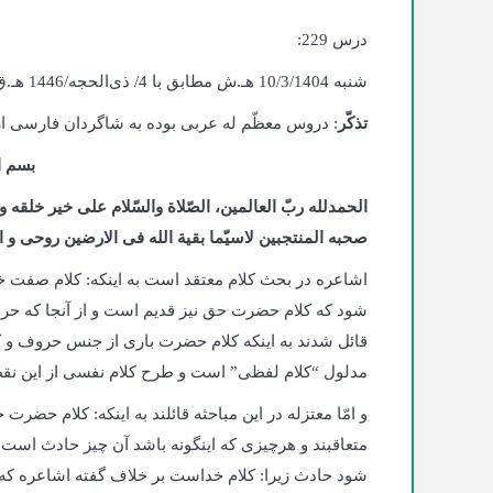
درس 229:
شنبه 10/3/1404 هـ.ش مطابق با 4/ ذی‌الحجه/1446 هـ.ق، کابل، حوزه علمیّه دارالمعارف اهلبیت
تذکّر
: دروس معظّم له عربی بوده به شاگردان فارسی ارائ
بسم ا
الحمدلله ربّ العالمین، الصّلاة والسّلام علی خیر خلقه
صحبه المنتجبین لاسیّما بقیة الله فی الارضین روحی و ا
اشاعره در بحث کلام معتقد است به اینکه: کلام صفت
شود که کلام حضرت حق نیز قدیم است و از آنجا که حرو
قائل شدند به اینکه کلام حضرت باری از جنس حروف و ک
مدلول “کلام لفظی” است و طرح کلام نفسی از این نقطه
و امّا معتزله در این مباحثه قائلند به اینکه: کلام حضر
متعاقبند و هرچیزی که اینگونه باشد آن چیز حادث است
شود حادث زیرا: کلام خداست بر خلاف گفته اشاعره که قر