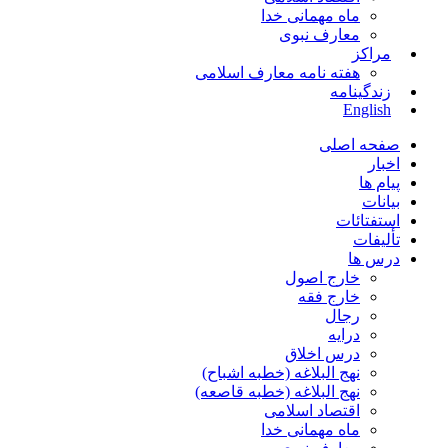
ماه مهمانی خدا
معارف نبوی
مراکز
هفته نامه معارف اسلامی
زندگینامه
English
صفحه اصلی
اخبار
پیام ها
بیانات
استفتائات
تألیفات
درس ها
خارج اصول
خارج فقه
رجال
درایه
درس اخلاق
نهج البلاغه (خطبه اشباح)
نهج البلاغه (خطبه قاصعه)
اقتصاد اسلامی
ماه مهمانی خدا