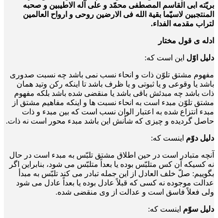
بریّته ابی القاسم المصطفی محمّد و علی آله الاطیبین و صحبه
المنتجبین لاسیّما بقیة الله فی الارضین روحی و ارواح العالمین
لتراب مقدمه الفداء.
ادله ی قول مختار
دلیل اوّل
این است که:
مفهوم مشتق تلوّن ذات و انحاء نسب نمی باشد چه نسبت صدوری
باشد یا وقوعی و یا ثبوتی و یا ظرف باشد تا اینکه رکن وتید همان
ذات باشد چه مبدئش باقی باشد یا منقضی شده باشد بلکه مفهوم
مشتق تلوّن مبدء است به انحاء نسبت ها و اینکه مفاهیم مشتق از
مبدء انتزاع شده به اعتبار الوان نسب است که بین مبدء و ذات
حاصل گردیده و چیزی که شأنش این باشد مبدء محور است نه ذات.
دلیل دوّم
اینست که:
آنچه متبادر است در حین اطلاق مشتق تلبّس به مبدء است در حال
نه کسی­که آن کس متلبّس بوده یا بعداً متلبّس می شود، بنابراین اگر
بگوییم: صلّ خلف العادل از این جمله تبادر می کند تلبّس به مبدأ
عدالت موجوده نه کسی که قبلاً عادل بوده یا بعداً عادل می شود
ولی فعلاً فاسق است و عدالت از وی منقضی شده.
دلیل سوّم
اینست که: