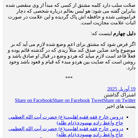
صحّت سلب دارد کلمه مشتق از کسی که مبدأ از وی منقضی شده
بنابراین گفته می شود: هو لیس بعالم درباره شخصی که دچار
فراموشی شده و حافظه اش پاک گردیده و این علامت در صورت
اثبات علامت مجازیت است.
دلیل چهارم
اینست که:
اگر فرض شود که مشتق برای اعم وضع شده لازم می آید که بر
موضوع واحد ضدّین صدق کند مثلاً زیدی که در گذشته قائم بوده و
فعلاً قاعد است لازم می­آید که هردو وضع در قبال او صادق باشد و
روشن است که ضدّیت بین هردو مبدء که قیام و قعود باشد وجود
دارد.
***
19 آوریل 2025
اشتراک گذاشتن
Share on Facebook
Share on Facebook
Tweet
Share on Twitter
پست های اخیر
دروس خارج فقه فقیه اهلبیت(ع) حضرت آیت الله العظمی
حاج واعظ زاده بهسودی(دام ظله)
دروس خارج فقه فقیه اهلبیت(ع) حضرت آیت الله العظمی
حاج واعظ زاده بهسودی(دام ظله)