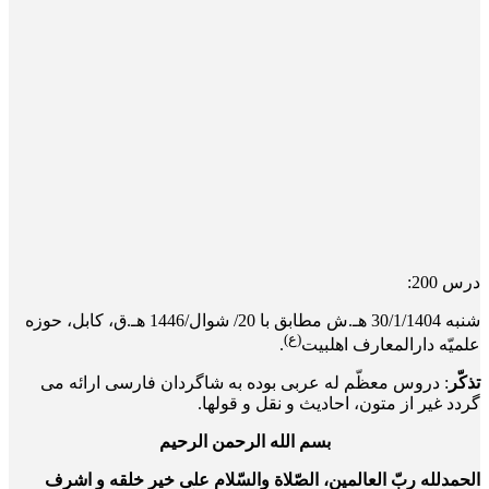
درس 200:
شنبه 30/1/1404 هـ.ش مطابق با 20/ شوال/1446 هـ.ق، کابل، حوزه
(ع)
علمیّه دارالمعارف اهلبیت
.
تذکّر
: دروس معظّم له عربی بوده به شاگردان فارسی ارائه می
گردد غیر از متون، احادیث و نقل و قول­ها.
بسم الله الرحمن الرحیم
الحمدلله ربّ العالمین، الصّلاة والسّلام علی خیر خلقه و اشرف