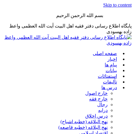
Skip to content
بسم الله الرحمن الرحیم
پایگاه اطلاع رسانی دفتر فقیه اهل البیت آیت الله العظمی واعظ
زاده بهسودی
صفحه اصلی
اخبار
پیام ها
بیانات
استفتائات
تألیفات
درس ها
خارج اصول
خارج فقه
رجال
درایه
درس اخلاق
نهج البلاغه (خطبه اشباح)
نهج البلاغه (خطبه قاصعه)
اقتصاد اسلامی