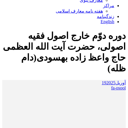
معارف نبوی
مراکز
هفته نامه معارف اسلامی
زندگینامه
English
دوره دوّم خارج اصول فقیه
اصولی، حضرت آیت الله العظمی
حاج واعظ زاده بهسودی(دام
ظله)
آوریل
2025
19
fa-osool