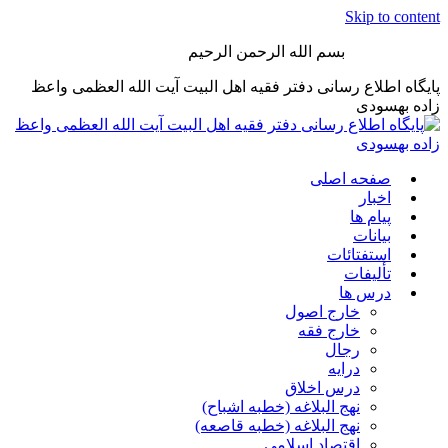
Skip to content
بسم الله الرحمن الرحیم
پایگاه اطلاع رسانی دفتر فقیه اهل البیت آیت الله العظمی واعظ
زاده بهسودی
صفحه اصلی
اخبار
پیام ها
بیانات
استفتائات
تألیفات
درس ها
خارج اصول
خارج فقه
رجال
درایه
درس اخلاق
نهج البلاغه (خطبه اشباح)
نهج البلاغه (خطبه قاصعه)
اقتصاد اسلامی