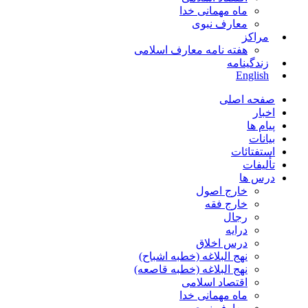
ماه مهمانی خدا
معارف نبوی
مراکز
هفته نامه معارف اسلامی
زندگینامه
English
صفحه اصلی
اخبار
پیام ها
بیانات
استفتائات
تألیفات
درس ها
خارج اصول
خارج فقه
رجال
درایه
درس اخلاق
نهج البلاغه (خطبه اشباح)
نهج البلاغه (خطبه قاصعه)
اقتصاد اسلامی
ماه مهمانی خدا