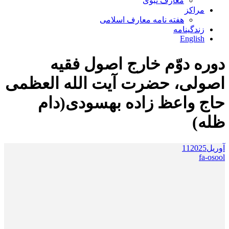
معارف نبوی
مراکز
هفته نامه معارف اسلامی
زندگینامه
English
دوره دوّم خارج اصول فقیه
اصولی، حضرت آیت الله العظمی
حاج واعظ زاده بهسودی(دام
ظله)
آوریل
2025
11
fa-osool