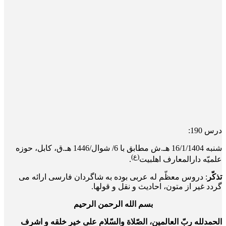
درس 190:
شنبه 16/1/1404 هـ.ش مطابق با 6/ شوال/1446 هـ.ق، کابل، حوزه
(ع)
علمیّه دارالمعارف اهلبیت
.
تذکّر
: دروس معظّم له عربی بوده به شاگردان فارسی ارائه می
گردد غیر از متون، احادیث و نقل و قول­ها.
بسم الله الرحمن الرحیم
الحمدلله ربّ العالمین، الصّلاة والسّلام علی خیر خلقه و اشرف