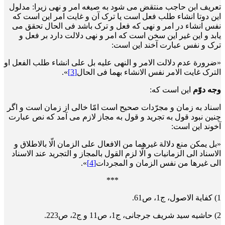
تعریف ابن حاجب منتقض می شود به صیغه امر و نهی زیرا: مدلول
این دوتا انشاء طلب فعل است یا ترک آن و غایت امر این است که
نفس انشاء در امر و نهی که فعل و ترک باشد فی الحال تحقق می
یابد و این غیر این سخن است که امر و نهی دلالت دارد بر فعل و
ترک و نفس عبارت آخند این است:
«ضرورة عدم دلالت الامر و النهی علیه بل علی انشاء طلب الفعل او
الترک غایت الامر نفس الانشاء بهما فی الحال
[3]
».
وجه دوّم
این است که:
اسناد به زمان و مجرّدات صحیح است امّا خالی از زمان است و اگر
چنین نبود قول به تجرید و قول به مجاز لازم می آمد که نص عبارت
آخوند این است:
«بل یمکن منع دلالة غیرهما من الافعال علی الزمان الّا بالاطلاق و
الاسناد الی الزمانیات و الّا لزم القول بالمجاز و التجرید عند الاسناد
الی غیرها من نفس الزمان و المجردات
[4]
».
***
1) کفایة الاصول، ج1، ص61.
2) حاشیه سید شریف جرجانی، ج1، ص11 و ج2، ص223.