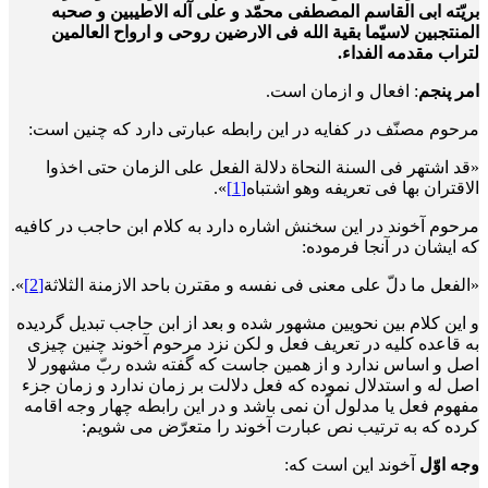
بریّته ابی القاسم المصطفی محمّد و علی آله الاطیبین و صحبه
المنتجبین لاسیّما بقیة الله فی الارضین روحی و ارواح العالمین
لتراب مقدمه الفداء.
امر پنجم
: افعال و ازمان است.
مرحوم مصنّف در کفایه در این رابطه عبارتی دارد که چنین است:
«قد اشتهر فی السنة النحاة دلالة الفعل علی الزمان حتی اخذوا
الاقتران بها فی تعریفه وهو اشتباه
[1]
».
مرحوم آخوند در این سخنش اشاره دارد به کلام ابن حاجب در کافیه
که ایشان در آنجا فرموده:
«الفعل ما دلّ علی معنی فی نفسه و مقترن باحد الازمنة الثلاثة
[2]
».
و این کلام بین نحویین مشهور شده و بعد از ابن حاجب تبدیل گردیده
به قاعده کلیه در تعریف فعل و لکن نزد مرحوم آخوند چنین چیزی
اصل و اساس ندارد و از همین جاست که گفته شده ربّ مشهور لا
اصل له و استدلال نموده که فعل دلالت بر زمان ندارد و زمان جزء
مفهوم فعل یا مدلول آن نمی باشد و در این رابطه چهار وجه اقامه
کرده که به ترتیب نص عبارت آخوند را متعرّض می شویم:
وجه اوّل
آخوند این است که: