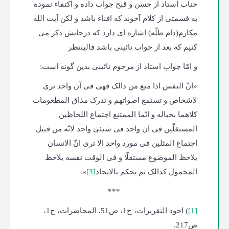
جناب استاد از حسن و قبح جواب داده و اکتفاء نموده
به قسمتی از کلام آخوند که افناء باشد و لکن آیت الله
مکارم(دام ظلّه) اشاره ای دارد که درجایش ذکر می
کنیم که بعد از جواب نائینی باشد فالینتظر
و امّا جواب استاد از مرحوم نائینی بدین گونه است:
«انّ النفس اذا منع من ذالک فهی فی آن واحد تری
لاشخاص و تستمع اصواتهم و تدرک مذاق المطعومات
کلاهما بحیاله و انّما الممتنع اجتماع اللحاظین
المستقلّین فی آن واحد فی شیئئ واحد لانّه من قبیل
اجتماع المثلین فی مورد واحد الا تری انّ الانسان
یلاحظ الموضوع مستقلّا و فی الوقت نفسه یلاحظ
المحمول کذالک ثم یحکم بالاتحاد
[3]
».
***
[1]
) اجود التقریرات، ج1، ص51. المحاضرات، ج1،
ص217.