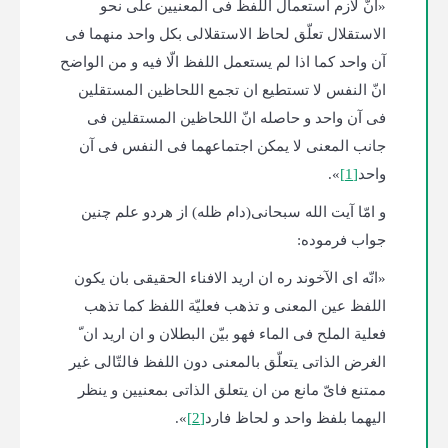
«انّ لازم استعمال اللفظ فی المعنیین علی نحو
الاستقلال تعلّق لحاظ الاستقلالی بکل واحد منهما فی
آن واحد کما اذا لم یستعمل اللفظ الّا فیه و من الواضح
انّ النفس لا تستطیع ان تجمع اللحاظین المستقلین
فی آن واحد و حاصله انّ اللحاظین المستقلین فی
جانب المعنی لا یمکن اجتماعهما فی النفس فی آن
واحد
[1]
».
و امّا آیت الله سبحانی(دام ظله) از هردو علم چنین
جواب فرموده:
«انّه ای الآخوند ره ان ارید الافناء الحقیقی بان یکون
اللفظ عین المعنی و تذهب فعلیّة اللفظ کما تذهب
فعلیة الملح فی الماء فهو بیّن البطلان و ان ارید ان ّ
الغرض الذاتی یتعلّق بالمعنی دون اللفظ فالتّالی غیر
ممتنع فایّ مانع من ان یتعلق الذاتی بمعنیین و ینظر
الیهما بلفظ واحد و لحاظ فارد
[2]
».