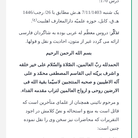
درس 170:
یک‌ شنبه 7/11/1403 هـ.ش مطابق با 26/ رجب/1446
(ع)
هـ.ق، کابل، حوزه علمیّه دارالمعارف اهلبیت
.
تذکّر
: دروس معظّم له عربی بوده به شاگردان فارسی
ارائه می گردد غیر از متون، احادیث و نقل و قول­ها.
بسم الله الرحمن الرحیم
الحمدلله ربّ العالمین، الصّلاة والسّلام علی خیر خلقه
و اشرف بریّته ابی القاسم المصطفی محمّد و علی
آله الاطیبین و صحبه المنتجبین لاسیّما بقیة الله فی
الارضین روحی و ارواح العالمین لتراب مقدمه الفداء.
و مرحوم نائینی همچنان از علمای متأخرین است که
قائل است به منع و استحاله و نصّ کلامش در اجود
التقریرات که محاضرات نیز سخن وی را نقل نموده
چنین است: