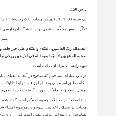
درس 158:
یک‌ شنبه 16/10/1403 هـ.ش مطابق با 5/ رجب/1446 هـ.ق، کابل، حوزه علمیّه دارالمعارف اهلبیت
تذکّر
: دروس معظّم له عربی بوده به شاگردان فارسی ارائ
بسم ا
الحمدلله ربّ العالمین، الصّلاة والسّلام علی خیر خلقه
صحبه المنتجبین لاسیّما بقیة الله فی الارضین روحی و ا
تنبیه رابعه
: در مراد از صحّت است
در باب عبادات شناختیم که صحیح در آنجا به معنای تمامی
مکلّف طبق امر مولی به تمام اجزاء و شرایط تا اینکه
امتثال، انطباق و تمامیّت صورت گرفته صحّت اطلاق م
و امّا صحّت در معاملات چه بسا ممکن است گفته شود ک
معنایی در مسمّی اخذ نمی شود و در موضوع امضاء شرعی
نظایرش زیرا: بیع امر عرفی عقلی است قبل از نزول وح