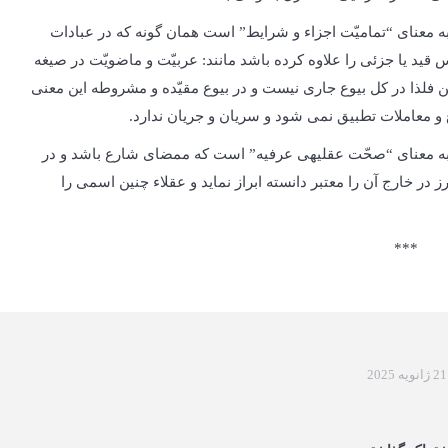
 معنای “تمامیّت اجزاء و شرایط” است همان گونه که در عبادات
ید یا جزئی را علاوه کرده باشد مانند: عربیّت و ماضویّت در صیغه
قدین فلذا در کل بیوع جاری نیست و در بیوع مقیّده و مشروطه این معنی
ع و معاملات تطبیق نمی شود و سریان و جریان ندارد.
ه معنای “صحّت عقلیه­ی عرفیه” است که ممضای شارع باشد و در
در خارج آن را معتبر دانسته ابراز نماید و عقلاء چنین اسمی را
***
21 ژانویه 2025