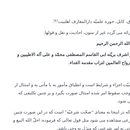
(ع)
.
ه می گردد غیر از متون، احادیث و نقل و قول­ها.
لله الرحمن الرحیم
 و اشرف بریّته ابی القاسم المصطفی محمّد و علی آله الاطیبین و
رواح العالمین لتراب مقدمه الفداء.
ّت اجزاء و شرایط است و انطباق مأمور به با مأتی به و امتثال از
 موجب سقوط امر شده امتثال صورت بگیرد و بر چنین تکلیفی که
ی شود.
ه در اینجا به معنای “صحّت شرعیّه” است که در این صورت چنین
 مشاهده می شود مثل قول تعالی که فرموده: احلّ الله البیع و
ی نه امر شرعیی که منزَل به وحی باشد.