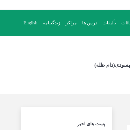
ائات
تألیفات
درس ها
مراکز
زندگینامه
English
ائات
تألیفات
درس ها
مراکز
زندگینامه
English
هسودی(دام ظله)
پست های اخیر