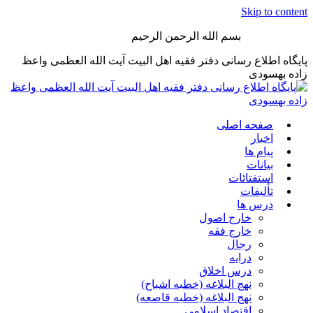
Skip to content
بسم الله الرحمن الرحیم
پایگاه اطلاع رسانی دفتر فقیه اهل البیت آیت الله العظمی واعظ
زاده بهسودی
صفحه اصلی
اخبار
پیام ها
بیانات
استفتائات
تألیفات
درس ها
خارج اصول
خارج فقه
رجال
درایه
درس اخلاق
نهج البلاغه (خطبه اشباح)
نهج البلاغه (خطبه قاصعه)
اقتصاد اسلامی