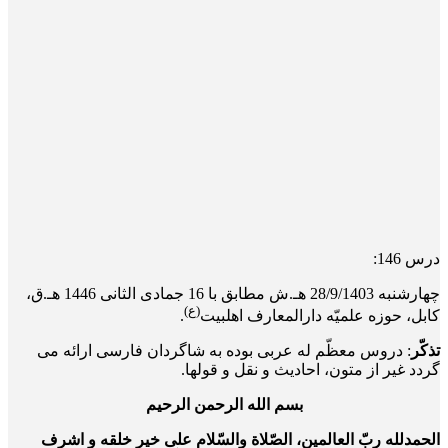
درس 146:
چهار‌شنبه 28/9/1403 هـ.ش مطابق با 16 جمادی الثانی 1446 هـ.ق،
(ع)
کابل، حوزه علمیّه دارالمعارف اهلبیت
.
تذکّر
: دروس معظّم له عربی بوده به شاگردان فارسی ارائه می
گردد غیر از متون، احادیث و نقل و قول­ها.
بسم الله الرحمن الرحیم
الحمدلله ربّ العالمین، الصّلاة والسّلام علی خیر خلقه و اشرف