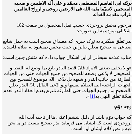
بریّته ابی القاسم المصطفی محمّد و علی آله الاطیبین و صحبه
المنتجبین لاسیّما بقیة الله فی الارضین روحی و ارواح العالمین
لتراب مقدمه الفداء.
مرحوم محقق بروجردی حسب نقل المحصول در صفحه 182
اشکالی نموده به این صورت:
نذر تعلّق می­گیرد به ترک چیزی که مصداق صحیح است به حمل شایع
صناعی نه صحیح معلّق بنابراین حنث محقق نمی­شود به صلاة فاسده.
جناب علامه سبحانی از این اشکال جواب داده که متنش چنین است:
«و لا یخفی ضعف الایراد فانّ قصد الناذر تابع بما وضع له اللفظ و
الصحیحی لا یدّعی وضعه للصحیح من جمیع الجهات حتی من الجهات
الطارئة من جانب النذر و شبهه بل یدّعی انّه موضوع للصحیح من
الجهات الراجعة الی الصلاة نفسها ولو ادّعی القائل بانّ النذر تعلّق
بالصحیح من جمیع الجهات حتی الطارئة نلتزم بعدم انعقاد النذر لعدم
صحّة تعلّق النهی به
[1]
».
وجه دوّم:
که جواب دوّم باشد از دلیل ششم اعمّی ها از ناحیه آیت الله
بروجردی است که ایشان می فرماید: نذر صحیح نیست در ما نحن
فیه و نص کلام ایشان این است: