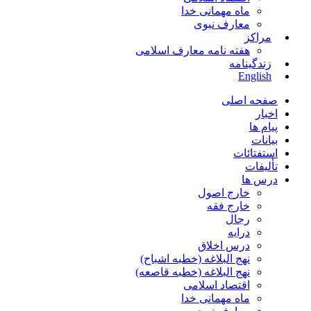
ماه مهمانی خدا
معارف نبوی
مراکز
هفته نامه معارف اسلامی
زندگینامه
English
صفحه اصلی
اخبار
پیام ها
بیانات
استفتائات
تألیفات
درس ها
خارج اصول
خارج فقه
رجال
درایه
درس اخلاق
نهج البلاغه (خطبه اشباح)
نهج البلاغه (خطبه قاصعه)
اقتصاد اسلامی
ماه مهمانی خدا