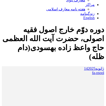
معارف نبوی
مراکز
هفته نامه معارف اسلامی
زندگینامه
English
دوره دوّم خارج اصول فقیه
اصولی، حضرت آیت الله العظمی
حاج واعظ زاده بهسودی(دام
ظله)
ژانویه
2025
14
fa-osool