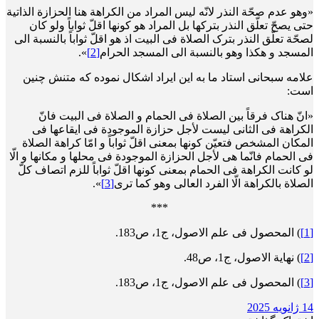
«وهو عدم صحّة النذر لانّه لیس المراد من الکراهة هنا الحزازة الذاتیة
حتی یصحّ تعلّق النذر بترکها بل المراد هو کونها اقلّ ثواباً ولو کان
لصحّة تعلّق النذر بترک الصلاة فی البیت اذ هو اقلّ ثواباً بالنسبة الی
المسجد و هکذا وهو بالنسبة الی المسجد الحرام
[2]
».
علامه سبحانی استاد ما به این ایراد اشکال نموده که متنش چنین
است:
«انّ هناک فرقاً بین الصلاة فی الحمام و الصلاة فی البیت فانّ
الکراهة فی الثانی لیست لأجل حزازة الموجودة فی ایقاعها فی
المکان المشخص فتعیّن کونها بمعنی اقلّ ثواباً و امّا کراهة الصلاة
فی الحمام فانّما هی لأجل الحزازة الموجودة فی محلها و مکانها و الّا
لو کانت الکراهة فی الحمام بمعنی کونها اقلّ ثواباً للزم اتصاف کلّ
الصلاة بالکراهة الّا الفرد العالی وهو کما تری
[3]
».
***
[1]
) المحصول فی علم الاصول، ج1، ص183.
[2]
) نهایة الاصول، ج1، ص48.
[3]
) المحصول فی علم الاصول، ج1، ص183.
14 ژانویه 2025