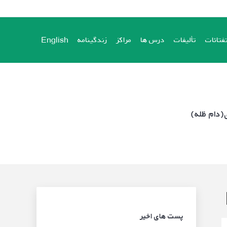
فتائات
تألیفات
درس ها
مراکز
زندگینامه
English
فتائات
تألیفات
درس ها
مراکز
زندگینامه
English
ی(دام ظله)
پست های اخیر