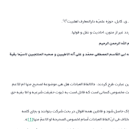
(ع)
.
 غیر از متون، احادیث و نقل و قول­ها.
الله الرحمن الرحیم
ّته ابی القاسم المصطفی محمّد و علی آله الاطیبین و صحبه المنتجبین لاسیّما بقیة
ین عبارت طرح کردند: «الالفاظ العبادات هل هی موضوعة لصحیح منها ام للاعم
بحث مخصوص کسانی است که قائل است به ثبوت حقیقت شرعیه و امّا بقیه حق
تراک حاصل شود و قائلین همه اقوال در بحث شرکت بتوانند و بجای کلمه
خلاف فی انّ الفاظ العبادات اُسام لخصوص الصحیحة او الاعمّ منها
[1]
».