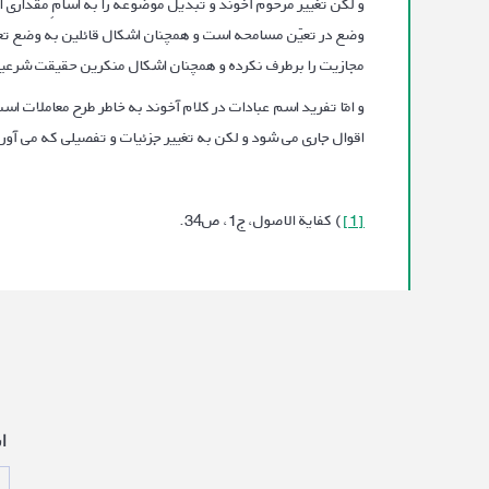
و لکن تغییر مرحوم آخوند و تبدیل موضوعه را به اسامٍ مقداری از
وضع در تعیّن مسامحه است و همچنان اشکال قائلین به وضع تعی
مجازیت را برطرف نکرده و همچنان اشکال منکرین حقیقت شرعیه را
و امّا تفرید اسم عبادات در کلام آخوند به خاطر طرح معاملات ا
اقوال جاری می شود و لکن به تغییر جزئیات و تفصیلی که می آور
[1]
) کفایة الاصول، ج1، ص34.
ا