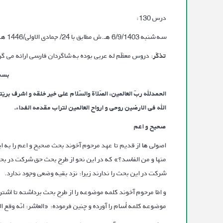
درس 130:
سه‌‌ شنبه 6/9/1403 هـ.ش مطابق با 24/ جمادی الاولی/1446 هـ.ق، کابل، حوزه علمیّه دارالمعارف اهلبیت
تذکّر
: دروس معظّم له عربی بوده به شاگردان فارسی ارائه می گردد
بسم 
الحمدلله ربّ العالمین، الصّلاة والسّلام علی خیر خلقه و اشرف بری
الله فی الارضین روحی و ارواح العالمین لتراب مقدمه الفداء.
صحیح و اعم
اصولی ها از قدیم تا عهد مرحوم آخوند بحث صحیح و اعم را به ا
منها و من الفاسد؟» که در این نحو از طرح بحث حق شرکت در 
شرکت در این بحث را ندارند زیرا: نزد بقیه وضعی وجود ندارد.
و امّا مرحوم آخوند کلمه موضوعه را از طرح بحث برداشته تا اش
موضوعه کلمه اُسام را آورده و چنین فرموده: «العاشر: انّه وقع ال