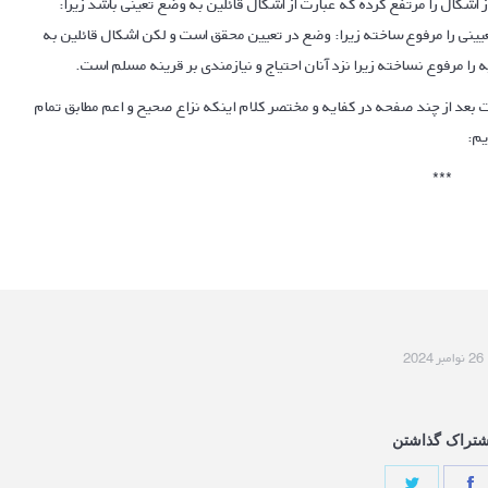
 اشکال را مرتفع کرده که عبارت از اشکال قائلین به وضع تعیّنی باشد زیرا:
ینی را مرفوع ساخته زیرا: وضع در تعیین محقق است و لکن اشکال قائلین به
 مرفوع نساخته زیرا نزد آنان احتیاج و نیازمندی بر قرینه مسلم است.
ست بعد از چند صفحه در کفایه و مختصر کلام اینکه نزاع صحیح و اعم مطابق تمام
یم:
***
26 نوامبر 2024
شتراک گذاشتن