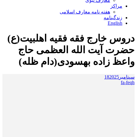
معارف نبوی
مراکز
هفته نامه معارف اسلامی
زندگینامه
English
دروس خارج فقه فقیه اهلبیت(ع)
حضرت آیت الله العظمی حاج
واعظ زاده بهسودی(دام ظله)
سپتامبر
2025
18
fa-feqh