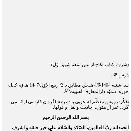
(شروع کتاب نکاح از متن لمعه شهید اوّل)
درس 38:
سه‌ شنبه 4/6/1404 هـ.ش مطابق با 2/ ربیع الاوّل/1447 هـ.ق، کابل،
(ع)
حوزه علمیّه دارالمعارف اهلبیت
.
تذکّر
: دروس معظّم له عربی بوده به شاگردان فارسی ارائه می
گردد غیر از متون، احادیث و نقل و قول­ها.
بسم الله الرحمن الرحیم
الحمدلله ربّ العالمین، الصّلاة والسّلام علی خیر خلقه و اشرف