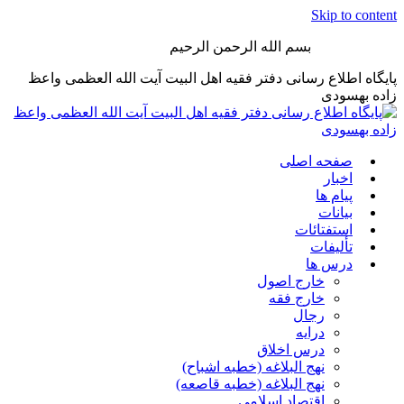
Skip to content
بسم الله الرحمن الرحیم
پایگاه اطلاع رسانی دفتر فقیه اهل البیت آیت الله العظمی واعظ
زاده بهسودی
صفحه اصلی
اخبار
پیام ها
بیانات
استفتائات
تألیفات
درس ها
خارج اصول
خارج فقه
رجال
درایه
درس اخلاق
نهج البلاغه (خطبه اشباح)
نهج البلاغه (خطبه قاصعه)
اقتصاد اسلامی