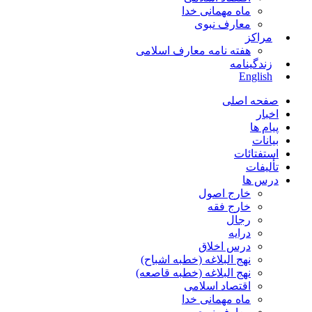
ماه مهمانی خدا
معارف نبوی
مراکز
هفته نامه معارف اسلامی
زندگینامه
English
صفحه اصلی
اخبار
پیام ها
بیانات
استفتائات
تألیفات
درس ها
خارج اصول
خارج فقه
رجال
درایه
درس اخلاق
نهج البلاغه (خطبه اشباح)
نهج البلاغه (خطبه قاصعه)
اقتصاد اسلامی
ماه مهمانی خدا