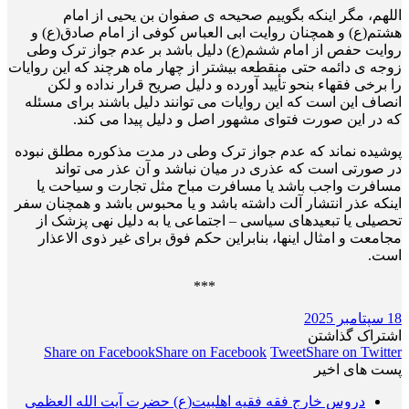
اللهم، مگر اینکه بگوییم صحیحه ی صفوان بن یحیی از امام
هشتم(ع) و همچنان روایت ابی العباس کوفی از امام صادق(ع) و
روایت حفص از امام ششم(ع) دلیل باشد بر عدم جواز ترک وطی
زوجه ی دائمه حتی منقطعه بیشتر از چهار ماه هرچند که این روایات
را برخی فقهاء بنحو تأیید آورده و دلیل صریح قرار نداده و لکن
انصاف این است که این روایات می توانند دلیل باشند برای مسئله
که در این صورت فتوای مشهور اصل و دلیل پیدا می کند.
پوشیده نماند که عدم جواز ترک وطی در مدت مذکوره مطلق نبوده
در صورتی است که عذری در میان نباشد و آن عذر می تواند
مسافرت واجب باشد یا مسافرت مباح مثل تجارت و سیاحت یا
اینکه عذر انتشار آلت داشته باشد و یا محبوس باشد و همچنان سفر
تحصیلی یا تبعیدهای سیاسی – اجتماعی یا به دلیل نهی پزشک از
مجامعت و امثال اینها، بنابراین حکم فوق برای غیر ذوی الاعذار
است.
***
18 سپتامبر 2025
اشتراک گذاشتن
Share on Facebook
Share on Facebook
Tweet
Share on Twitter
پست های اخیر
دروس خارج فقه فقیه اهلبیت(ع) حضرت آیت الله العظمی