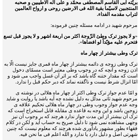
بریّته ابی القاسم المصطفی محمّد و علی آله الاطیبین و صحبه
المنتجبین لاسیّما بقیة الله فی الارضین روحی و ارواح العالمین
لتراب مقدمه الفداء.
مرحوم شهید در ادامه مسئله چنین فرموده:
«
و لا یجوز ترک وطئ الزّوجة اکثر من اربعة اشهر و لا یجوز قبل تسع
فتحرم علیه مؤبّداً لو افضاها
».
ترک وطی بیشتر از چهار ماه
ترک وطی زوجه ی دائمه بیشتر از چهار ماه قمری جایز نیست الّا به
اذن زوجه و آنچه که در وجوب وطی معتبر است مسمّای دخول
است که مقدار ختنه گاه باشد که بر اثر آن غسل واجب می شود و
امّا انزال شرط نیست و ناگفته نماند که دبر حکم قبل را ندارد.
و امّا عدم جواز ترک وطی اکثر از چهار ماه هلالی در نوشته ی
مرحوم شهید ثانی مدلّل به دلیل نشده چه آیه باشد یا روایت و شاید
وجه عدم جواز وجوب وطی در چهار ماه هلالی تحکیم علاقه ی
زوجین باشد و این وجه به قاعده ی مقابله قابل استخراج است که
ترک آن بیشتر از این مدت جواز ندارد هرچند که بر وجوب آن نیز
وجهی مشاهده نمی شود تا دلیل صریح به حساب آید و لکن در کلام
فقهاء بطور مشهور یادآوری شده هرچند که معلوم نیست که چنین
شهرتی اصل و دلیل دارد یا ندارد و الله اعلم فی ما نحن فیه.