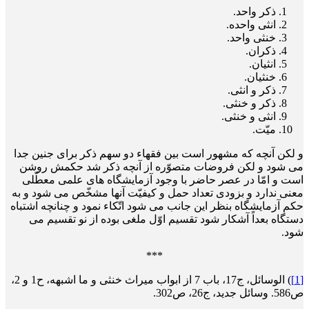
ذکر واحد.
انثی واحده.
خنثی واحد.
ذکران.
انثیان.
خنثیان.
ذکر و انثی.
ذکر و خنثی.
انثی و خنثی.
میّت.
و لکن آنچه که مشهور است بین فقهاء دو سهم ذکر برای جنین جدا
می شود و لکن فروضات متصوّره از آنچه ذکر شد حکمش روشن
است و امّا در عصر حاضر با وجود آزمایشگاه های علمی معطّلی
معنی ندارد و بزودی تعداد حمل و کیفیّت آنها مشخّص می شود و به
حکم آزمایشگاه بنظر این جانب می شود اتّکاء نمود و چنانچه اشتباه
دستگاه بعداً آشکار شود تقسیم اوّل ملغی بوده از نو تقسیم می
شود.
***
[1]
) الوسائل، ج17، باب 7 از ابواب میراث خنثی و ما اشبهه، ح1 و 2،
ص586. وسائل جدید، ج26، ص302.