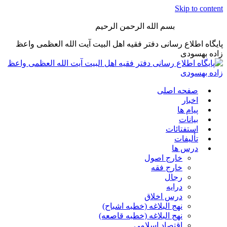
Skip to content
بسم الله الرحمن الرحیم
پایگاه اطلاع رسانی دفتر فقیه اهل البیت آیت الله العظمی واعظ
زاده بهسودی
صفحه اصلی
اخبار
پیام ها
بیانات
استفتائات
تألیفات
درس ها
خارج اصول
خارج فقه
رجال
درایه
درس اخلاق
نهج البلاغه (خطبه اشباح)
نهج البلاغه (خطبه قاصعه)
اقتصاد اسلامی