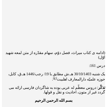
(ادامه ی کتاب میراث، فصل دوّم، سهام مقدّره از متن لمعه شهید
اوّل)
درس 161:
یک‌ شنبه 30/10/1403 هـ.ش مطابق با 19/ رجب/1446 هـ.ق، کابل،
(ع)
حوزه علمیّه دارالمعارف اهلبیت
.
تذکّر
: دروس معظّم له عربی بوده به شاگردان فارسی ارائه می
گردد غیر از متون، احادیث و نقل و قول­ها.
بسم الله الرحمن الرحیم