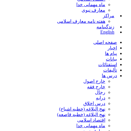
ماه مهمانی خدا
معارف نبوی
مراکز
هفته نامه معارف اسلامی
زندگینامه
English
صفحه اصلی
اخبار
پیام ها
بیانات
استفتائات
تألیفات
درس ها
خارج اصول
خارج فقه
رجال
درایه
درس اخلاق
نهج البلاغه (خطبه اشباح)
نهج البلاغه (خطبه قاصعه)
اقتصاد اسلامی
ماه مهمانی خدا