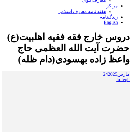
معارف نبوی
مراکز
هفته نامه معارف اسلامی
زندگینامه
English
دروس خارج فقه فقیه اهلبیت(ع)
حضرت آیت الله العظمی حاج
واعظ زاده بهسودی(دام ظله)
مارس
2025
24
fa-feqh