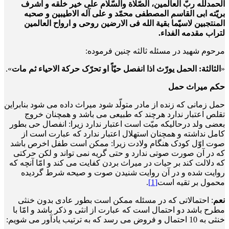
الحمدلله ربّ العالمین، الصّلاة والسّلام علی خیر خلقه و اشرف
بریّته ابی القاسم المصطفی محمّد و علی آله الاطیبین و صحبه
المنتجبین لاسیّما بقیة الله فی الارضین روحی و ارواح العالمین
لتراب مقدمه الفداء.
مرحوم شهید در مسئله ثالثه چنین فرموده:
«
الثالثة: الحمل یورّث اذا انفصل حیّاً او تحرّک حرکة الاحیاء ثم مات
».
حکم میراث حمل
حمل زمانی که زنده از مادر متولّد شود میراث داده می شود بنابراین
تقلص اعتبار ندارد هرچند که طبیعی می باشد و همچنان خروج
بعضی ولد درحالی­که میّت است اعتبار ندارد زیرا: انفصال حی بطور
کامل نداشته و همچنان استهلال اعتبار ندارد که عبارت است از
صوت اوّل کودک هنگام ولادت زیرا: ممکن است طفل اخرص باشد
که در آن صورت صوتی ندارد و حتی گریه نمی تواند و لکن حرکتی
که دلالت کند بر حیات در میراث بردن کفایت می کند و امّا آنچه که
روایت شده و در آن روایت شنیدن صوت و صیحه شرط گردیده
محمول بر تقیه است
[1]
.
نعم
: احتمالاتی که در مسئله ممکن است بطور عادی بدون خنثی
مطرح باشد دو احتمال است که عبارت از انثی و ذکر باشد و امّا با
خنثی به 10 احتمال و فروض می رسد که به ترتیب یادآور می شویم: