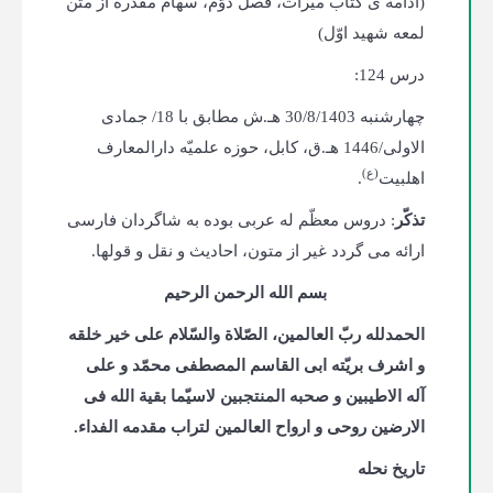
(ادامه ی کتاب میراث، فصل دوّم، سهام مقدّره از متن
لمعه شهید اوّل)
درس 124:
چهارشنبه 30/8/1403 هـ.ش مطابق با 18/ جمادی
الاولی/1446 هـ.ق، کابل، حوزه علمیّه دارالمعارف
(ع)
اهلبیت
.
تذکّر
: دروس معظّم له عربی بوده به شاگردان فارسی
ارائه می گردد غیر از متون، احادیث و نقل و قول­ها.
بسم الله الرحمن الرحیم
الحمدلله ربّ العالمین، الصّلاة والسّلام علی خیر خلقه
و اشرف بریّته ابی القاسم المصطفی محمّد و علی
آله الاطیبین و صحبه المنتجبین لاسیّما بقیة الله فی
الارضین روحی و ارواح العالمین لتراب مقدمه الفداء.
تاریخ نحله