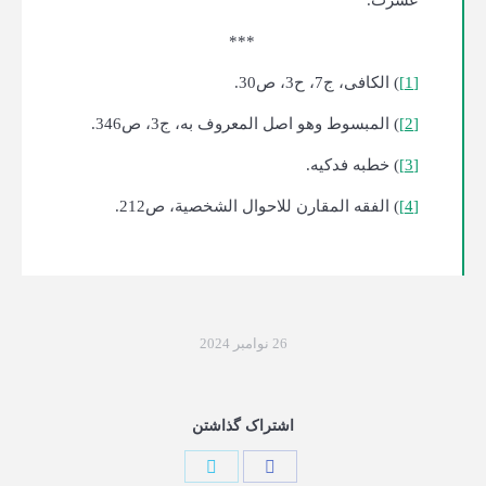
عسرت.
***
[1]
) الکافی، ج7، ح3، ص30.
[2]
) المبسوط وهو اصل المعروف به، ج3، ص346.
[3]
) خطبه فدکیه.
[4]
) الفقه المقارن للاحوال الشخصیة، ص212.
26 نوامبر 2024
اشتراک گذاشتن