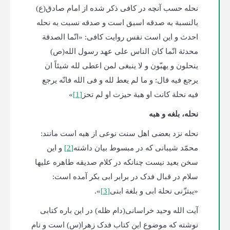
نحله حسب آنچه در کافی ذکر شده از امام صادق(ع)
بالنسبة به صدقه اسبق است و صدقه نسبت به نحله
احدث و این است نفس روایت کافی: «انّما الصدقة
محدثة انّما کان الناس علی عهد رسول الله(ص)
ینحلون و یهبّون و لا ینبغی لمن اعطی لله شیئاً ان
یرجع فیه قال: و ما لم یعط لله و فی الله فانّه یرجع
فیه نحلة کانت او هبة حیزت او لم تحز
[1]
»
نحله، بلغه و هبه
نحله نزد بعضی اهل سنت نوعی از هبه است مانند:
محمّد شیبانی که در مبسوط بیان داشته
[2]
و این
سخن بعید نیست چنانکه در کلام صدیقه طاهره علیها
سلام در قبال فدک در برابر ابی بکر آمده است:
«یبتزّنی نحلة ابی و بلغة ابنی
[3]
».
آیت الله وحید خراسانی(دام ظله) در این باره کتابی
نوشته که موضوع این کتاب فدک زهرا(س) است و نام