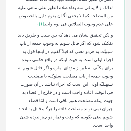
لذالک و لا ینافی منه بقاء صلاة الظهر علی ماهی علیه
من المصلحة کما لا یخفی الّا ان یقوم دلیل بالخصوص
علی عدم وجوب الصلاتین فی یوم واحد
[1]
».
و لکن تحقیق نشان می دهد که بین سبب و طریق باید
تفکیک شود که اگر قائل شویم به وجوب جمعه از باب
سببیّت به هردو معنی که قبلاً گفتیم در اینجا قول به
اجزاء اولی است به جهت اینکه در واقع حکمی نبوده
برای مکلّف به غیر از مؤدای اماره و اگر قائل شویم به
وجوب جمعه از باب مصلحت سلوکیه یا مصلحت
تسهیلیّه اولی این است که اجزاء نباشد در آن صورت
فی الوقت اعاده واجب است و در خارج آن قضاء به
جهت اینکه مصلحت هنوز باقی است و امّا قضاء
جبران نمی تواند مصلحت فائته را هرگاه قائل به اتحاد
شویم یعنی بگوییم که وقت و نماز دو چیز نبوده شیئ
واحد است.