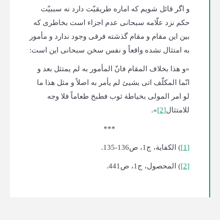
و اگر قائل شویم که اماره طریقیّت دارد نه سببیّت
حکم نزد علّامه سبحانی عدم اجزاء است بخاطری که
بین این مقام و مقام گذشته فرقی وجود ندارد و مأمور
به امتثال نشده واقعاً و نفس سخن سبحانی این است:
«و هذا بخلاف المقام فانّ المأمور به لم یمتثل بعد و
انّما المکلّف اتی بشیئ لم یأمر به اصلاً و مثل هذا ما
لو امر المولی بخیاطة ثوب فطبخ طعاماً فلا وجه
للامتثال
[2]
».
***
[1]
) الکفایة، ج1، ص136-135.
[2]
) المحصول، ج1، ص441.