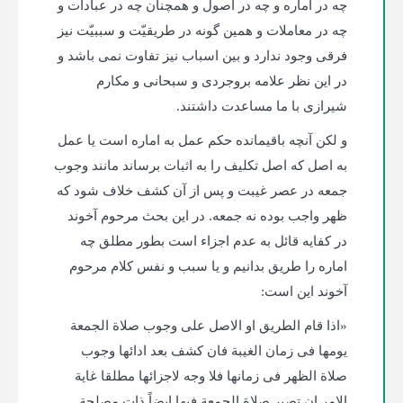
چه در اماره و چه در اصول و همچنان چه در عبادات و
چه در معاملات و همین گونه در طریقیّت و سببیّت نیز
فرقی وجود ندارد و بین اسباب نیز تفاوت نمی باشد و
در این نظر علامه بروجردی و سبحانی و مکارم
شیرازی با ما مساعدت داشتند.
و لکن آنچه باقیمانده حکم عمل به اماره است یا عمل
به اصل که اصل تکلیف را به اثبات برساند مانند وجوب
جمعه در عصر غیبت و پس از آن کشف خلاف شود که
ظهر واجب بوده نه جمعه. در این بحث مرحوم آخوند
در کفایه قائل به عدم اجزاء است بطور مطلق چه
اماره را طریق بدانیم و یا سبب و نفس کلام مرحوم
آخوند این است:
«اذا قام الطریق او الاصل علی وجوب صلاة الجمعة
یومها فی زمان الغیبة فان کشف بعد ادائها وجوب
صلاة الظهر فی زمانها فلا وجه لاجزائها مطلقا غایة
الامر ان تصیر صلاة الجمعة فیها ایضاً ذات مصلحة