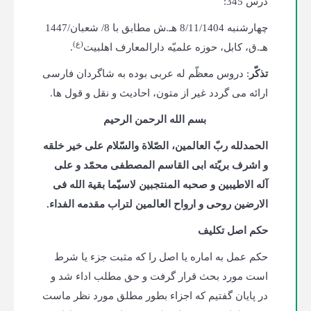
درس 345:
چهار‌شنبه 8/11/1404 هـ.ش مطابق با 8/ شعبان/1447
(ع)
هـ.ق، کابل، حوزه علمیّه دارالمعارف اهلبیت
.
تذکّر
: دروس معظّم له عربی بوده به شاگردان فارسی
ارائه می گردد غیر از متون، احادیث و نقل و قول ها.
بسم الله الرحمن الرحیم
الحمدلله ربّ العالمین، الصّلاة والسّلام علی خیر خلقه
و اشرف بریّته ابی القاسم المصطفی محمّد و علی
آله الاطیبین و صحبه المنتجبین لاسیّما بقیة الله فی
الارضین روحی و ارواح العالمین لتراب مقدمه الفداء.
حکم اصل تکلیف
حکم عمل به اماره یا اصل را که مثبت جزء یا شرط
است مورد بحث قرار گرفت و حق مطلب اداء شد و
در پایان گفتیم که اجزاء بطور مطلق مورد نظر ماست