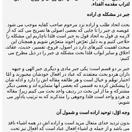
لتراب مقدمه الفداء.
جبر در مشکله ی اراده
بحث اتحاد طلب و اراده نزد مرحوم صاحب کفایه موجب می شود
عویصه ی جبر را تا جایی که بعضی اصولی ها تصریح می کند که از
لازمه ی قول به اتحاد قول به جبر است فلذا ناچاریم این مشکله را
حلاجی کنیم و به دلیل تعرّض آخوند متعرّض شویم و همچنان این
مبحث اهمیت کثیره­ای دارد در اصول، فروع، تفسیر، حدیث، عقائد،
اخلاق و سایر ابواب فلذا بحث مشکله ی جبر را در ذیل مطرح می
کنیم:
جبر بر دو قسم است: یکی جبر مادی و دیگری جبر الهی و جبهه
داران هردو بحث معتقدند که عباد در افعال خودشان مجبورند و امّا
اختیار توهّم و خیال است و هر طائفه مقاله اش را دارد و ادله شان
را پیشکش کرده به قسمی که بعضی آنها متمایزه اند و بعضی دیگر
مشترکه و ما از این بحث در ردیف واحد بحث می کنیم زیرا: مقاله
ی هردو واحد است فلذا وجوهی را متذکرند که به ترتیب یادآور می
شویم:
وجه اوّل: توحید اراده است و شمول آن
بدون تردید خدای متعال مرید است و اراده اش در همه اشیاء نافذ
می باشد و از جمله ی اشیاء افعال عباد است که افعال نیز تحت