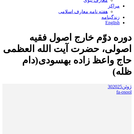
معارف نبوی
مراکز
هفته نامه معارف اسلامی
زندگینامه
English
دوره دوّم خارج اصول فقیه
اصولی، حضرت آیت الله العظمی
حاج واعظ زاده بهسودی(دام
ظله)
ژوئن
2025
30
fa-osool