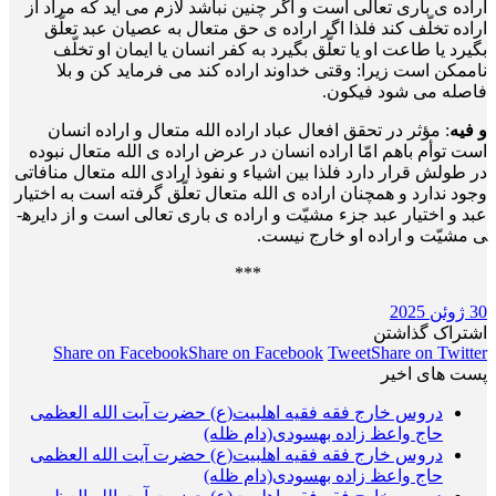
اراده ی باری تعالی است و اگر چنین نباشد لازم می آید که مراد از
اراده تخلّف کند فلذا اگر اراده ی حق متعال به عصیان عبد تعلّق
بگیرد یا طاعت او یا تعلّق بگیرد به کفر انسان یا ایمان او تخلّف
ناممکن است زیرا: وقتی خداوند اراده کند می فرماید کن و بلا
فاصله می شود فیکون.
و فیه
: مؤثر در تحقق افعال عباد اراده الله متعال و اراده انسان
است توأم باهم امّا اراده انسان در عرض اراده ی الله متعال نبوده
در طولش قرار دارد فلذا بین اشیاء و نفوذ ارادی الله متعال منافاتی
وجود ندارد و همچنان اراده ی الله متعال تعلّق گرفته است به اختیار
عبد و اختیار عبد جزء مشیّت و اراده ی باری تعالی است و از دایره­
ی مشیّت و اراده او خارج نیست.
***
30 ژوئن 2025
اشتراک گذاشتن
Share on Facebook
Share on Facebook
Tweet
Share on Twitter
پست های اخیر
دروس خارج فقه فقیه اهلبیت(ع) حضرت آیت الله العظمی
حاج واعظ زاده بهسودی(دام ظله)
دروس خارج فقه فقیه اهلبیت(ع) حضرت آیت الله العظمی
حاج واعظ زاده بهسودی(دام ظله)