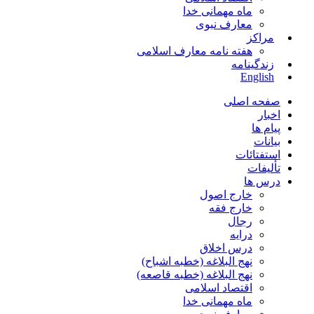
ماه مهمانی خدا
معارف نبوی
مراکز
هفته نامه معارف اسلامی
زندگینامه
English
صفحه اصلی
اخبار
پیام ها
بیانات
استفتائات
تألیفات
درس ها
خارج اصول
خارج فقه
رجال
درایه
درس اخلاق
نهج البلاغه (خطبه اشباح)
نهج البلاغه (خطبه قاصعه)
اقتصاد اسلامی
ماه مهمانی خدا