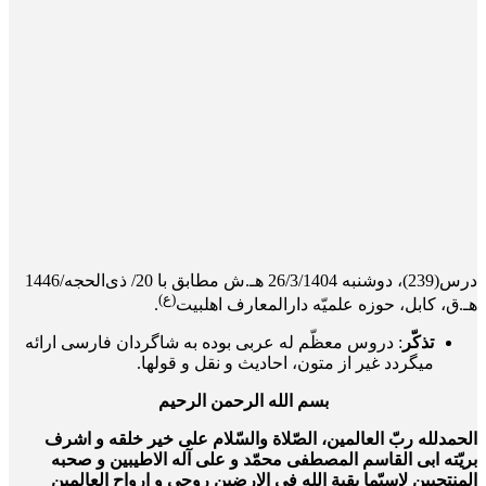
درس(239)، ‌‌‌‌دو‌شنبه 26/3/1404 هـ.ش مطابق با 20/ ذی‌الحجه/1446
(ع)
هـ.ق، کابل، حوزه علمیّه دارالمعارف اهلبیت
.
تذکّر
: دروس معظّم له عربی بوده به شاگردان فارسی ارائه
می­گردد غیر از متون، احادیث و نقل و قول­ها.
بسم الله الرحمن الرحیم
الحمدلله ربّ العالمین، الصّلاة والسّلام علی خیر خلقه و اشرف
بریّته ابی القاسم المصطفی محمّد و علی آله الاطیبین و صحبه
المنتجبین لاسیّما بقیة الله فی الارضین روحی و ارواح العالمین