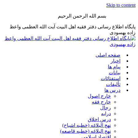
Skip to content
بسم الله الرحمن الرحیم
پایگاه اطلاع رسانی دفتر فقیه اهل البیت آیت الله العظمی واعظ
زاده بهسودی
صفحه اصلی
اخبار
پیام ها
بیانات
استفتائات
تألیفات
درس ها
خارج اصول
خارج فقه
رجال
درایه
درس اخلاق
نهج البلاغه (خطبه اشباح)
نهج البلاغه (خطبه قاصعه)
اقتصاد اسلامی