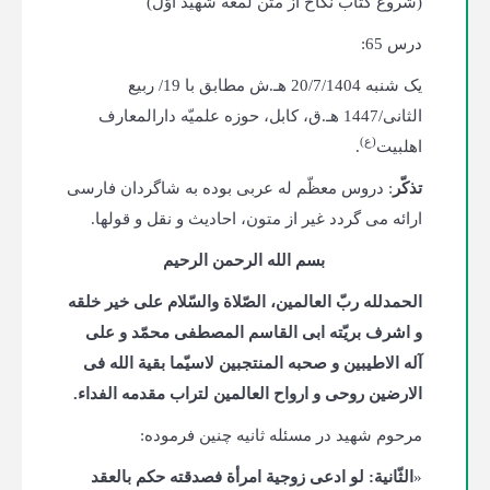
(شروع کتاب نکاح از متن لمعه شهید اوّل)
درس 65:
یک‌ شنبه 20/7/1404 هـ.ش مطابق با 19/ ربیع
الثانی/1447 هـ.ق، کابل، حوزه علمیّه دارالمعارف
(ع)
اهلبیت
.
تذکّر
: دروس معظّم له عربی بوده به شاگردان فارسی
ارائه می گردد غیر از متون، احادیث و نقل و قول­ها.
بسم الله الرحمن الرحیم
الحمدلله ربّ العالمین، الصّلاة والسّلام علی خیر خلقه
و اشرف بریّته ابی القاسم المصطفی محمّد و علی
آله الاطیبین و صحبه المنتجبین لاسیّما بقیة الله فی
الارضین روحی و ارواح العالمین لتراب مقدمه الفداء.
مرحوم شهید در مسئله ثانیه چنین فرموده:
«
الثّانیة: لو ادعی زوجیة امرأة فصدقته حکم بالعقد