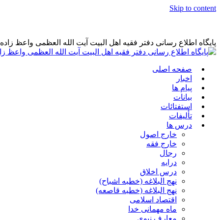
Skip to content
پایگاه اطلاع رسانی دفتر فقیه اهل البیت آیت الله العظمی واعظ زاد
صفحه اصلی
اخبار
پیام ها
بیانات
استفتائات
تألیفات
درس ها
خارج اصول
خارج فقه
رجال
درایه
درس اخلاق
نهج البلاغه (خطبه اشباح)
نهج البلاغه (خطبه قاصعه)
اقتصاد اسلامی
ماه مهمانی خدا
معارف نبوی