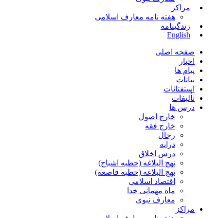
مراکز
هفته نامه معارف اسلامی
زندگینامه
English
صفحه اصلی
اخبار
پیام ها
بیانات
استفتائات
تألیفات
درس ها
خارج اصول
خارج فقه
رجال
درایه
درس اخلاق
نهج البلاغه (خطبه اشباح)
نهج البلاغه (خطبه قاصعه)
اقتصاد اسلامی
ماه مهمانی خدا
معارف نبوی
مراکز