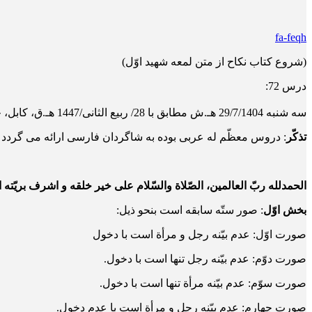
fa-feqh
(شروع کتاب نکاح از متن لمعه شهید اوّل)
درس 72:
سه‌ شنبه 29/7/1404 هـ.ش مطابق با 28/ ربیع الثانی/1447 هـ.ق، کابل، حوزه علمیّه دارالمعارف اهلبیت
تذکّر
: دروس معظّم له عربی بوده به شاگردان فارسی ارائه می گردد غی
الحمدلله ربّ العالمین، الصّلاة والسّلام علی خیر خلقه و اشرف بریّته
بخش اوّل
: صور ستّه سابقه است بنحو ذیل:
صورت اوّل: عدم بیّنه رجل و مرأة است با دخول
صورت دوّم: عدم بیّنه رجل تنها است با دخول.
صورت سوّم: عدم بیّنه مرأة تنها است با دخول.
صورت چهارم: عدم بیّنه رجل و مرأة است با عدم دخول.