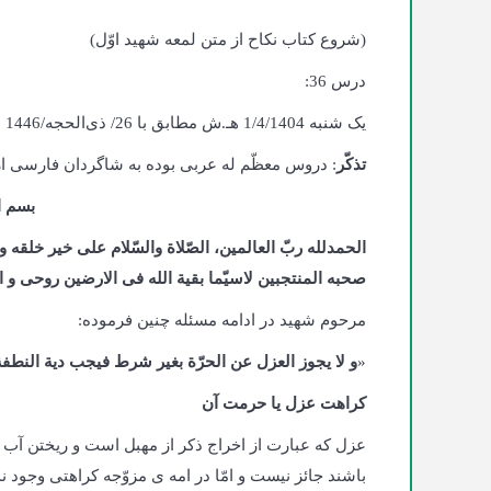
(شروع کتاب نکاح از متن لمعه شهید اوّل)
درس 36:
یک‌ شنبه 1/4/1404 هـ.ش مطابق با 26/ ذی‌الحجه/1446 هـ.ق، کابل، حوزه علمیّه دارالمعارف اهلبیت
تذکّر
: دروس معظّم له عربی بوده به شاگردان فارسی ارائ
بسم ا
الحمدلله ربّ العالمین، الصّلاة والسّلام علی خیر خلقه
صحبه المنتجبین لاسیّما بقیة الله فی الارضین روحی و ا
مرحوم شهید در ادامه مسئله چنین فرموده:
«
و لا یجوز العزل عن الحرّة بغیر شرط فیجب دیة النطفة
کراهت عزل یا حرمت آن
عزل که عبارت از اخراج ذکر از مهبل است و ریختن آب 
باشند جائز نیست و امّا در امه ی مزوّجه کراهتی وجود 