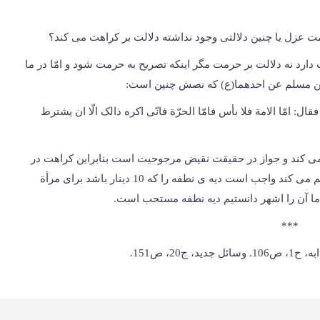
ت عزل یا چنین دلالتی وجود نداشته دلالت بر کراهت می کند؟
ارد نه دلالت بر حرمت مگر اینکه تصریح به حرمت شود و امّا در ما
بن مسلم عن احدهما(ع) که نصش چنین است:
 امّا الامة فلا بأس فامّا الحرّة فانّی اکره ذالک الّا ان یشترط
نمی کند و جواز در حقیقت نقیض مرجوحیت است بنابراین کراهت در
حدیث دال بر تحریم نیست و امّا کسانی که حکم به تحریم می کند واجب است دیه ی نطفه را که 10 دینار باشد برای مرأة
ه ما آن را اشهر دانستیم دیه نطفه مستحب است.
***