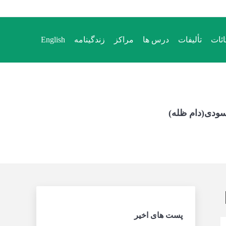
ائات
تألیفات
درس ها
مراکز
زندگینامه
English
ائات
تألیفات
درس ها
مراکز
زندگینامه
English
سودی(دام ظله)
پست های اخیر