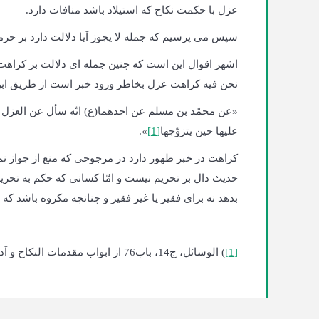
عزل با حکمت نکاح که استیلاد باشد منافات دارد.
سپس می پرسیم که جمله لا یجوز آیا دلالت دارد بر حرم
اشهر اقوال این است که چنین جمله ای دلالت بر کراهت د
نحن فیه کراهت عزل بخاطر ورود خبر است از طریق ا
«عن محمّد بن مسلم عن احدهما(ع) انّه سأل عن العزل فقال:
علیها حین یتزوّجها
[1]
».
کراهت در خبر ظهور دارد در مرجوحی که منع از جواز 
بدهد نه برای فقیر یا غیر فقیر و چنانچه مکروه باشد ک
[1]
) الوسائل، ج14، باب76 از ابواب مقدمات النکاح و آدابه، ح1، ص106. وسائل جدید، ج20، ص151.