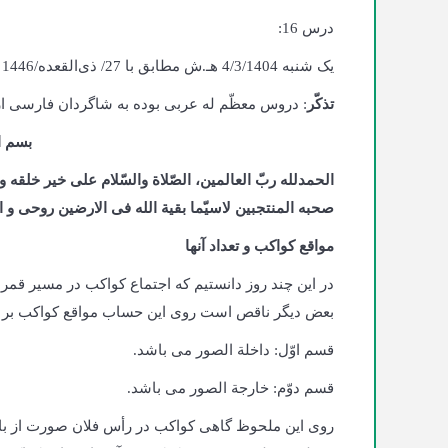
درس 16:
یک‌ شنبه 4/3/1404 هـ.ش مطابق با 27/ ذی‌القعده/1446 هـ.ق، کابل، حوزه علمیّه دارالمعارف اهلبیت
تذکّر
: دروس معظّم له عربی بوده به شاگردان فارسی ارائ
بسم ا
الحمدلله ربّ العالمین، الصّلاة والسّلام علی خیر خلقه
صحبه المنتجبین لاسیّما بقیة الله فی الارضین روحی و ا
مواقع کواکب و تعداد آنها
در این چند روز دانستیم که اجتماع کواکب در مسیر قم
بعض دیگر ناقص است روی این حساب مواقع کواکب بر
قسم اوّل: داخلة الصور می باشد.
قسم دوّم: خارجة الصور می باشد.
روی این ملحوظ گاهی کواکب در رأس فلان صورت از باب