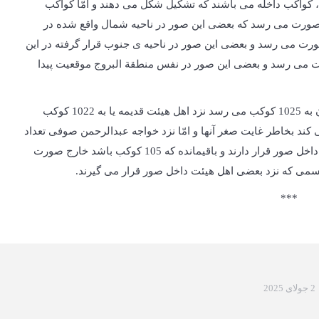
 کواکب داخله می باشند که تشکیل شکل می دهند و امّا کواکب
رجه محل بحث ما نیست بنابراین مجموع صور به 48 صورت می رسد که بعضی این صور در ناحیه شمال واقع شده در
 البروج موقعیت می گیرند که تعدادشان به 21 صورت می رسد و بعضی این صور در ناحیه ی جنوب قرار گرفته در این
عیت می گیرد که شمار این صور به 15 صورت می رسد و بعضی این صور در نفس منطقة البروج موقعیت پیدا
و امّا تعداد کواکبی که داخل صور قرار می گیرد عددشان به 1025 کوکب می رسد نزد اهل هیئت قدیمه یا به 1022 کوکب
د که 3 کوکب را حذف می کند بخاطر غایت صغر آنها و امّا نزد خواجه عبدالرحمن صوفی تعداد
این کواکب به 917 کوکب می رسد که در منطقة البروج داخل صور قرار دارند و باقیمانده که 105 کوکب باشد خارج صورت
می که نزد بعضی اهل هیئت داخل صور قرار می گیرند.
***
2 جولای 2025