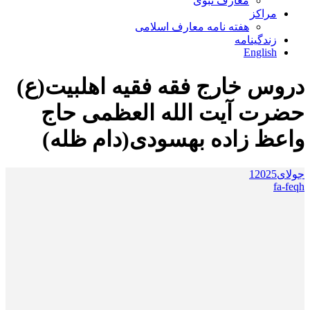
معارف نبوی
مراکز
هفته نامه معارف اسلامی
زندگینامه
English
دروس خارج فقه فقیه اهلبیت(ع)
حضرت آیت الله العظمی حاج
واعظ زاده بهسودی(دام ظله)
جولای
2025
1
fa-feqh