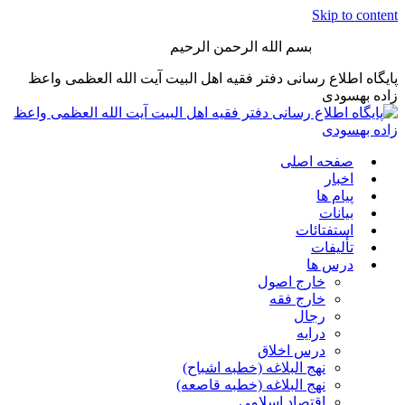
Skip to content
بسم الله الرحمن الرحیم
پایگاه اطلاع رسانی دفتر فقیه اهل البیت آیت الله العظمی واعظ
زاده بهسودی
صفحه اصلی
اخبار
پیام ها
بیانات
استفتائات
تألیفات
درس ها
خارج اصول
خارج فقه
رجال
درایه
درس اخلاق
نهج البلاغه (خطبه اشباح)
نهج البلاغه (خطبه قاصعه)
اقتصاد اسلامی