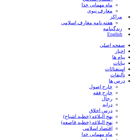
ماه مهمانی خدا
معارف نبوی
مراکز
هفته نامه معارف اسلامی
زندگینامه
English
صفحه اصلی
اخبار
پیام ها
بیانات
استفتائات
تألیفات
درس ها
خارج اصول
خارج فقه
رجال
درایه
درس اخلاق
نهج البلاغه (خطبه اشباح)
نهج البلاغه (خطبه قاصعه)
اقتصاد اسلامی
ماه مهمانی خدا