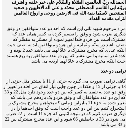
الحمدلله ربّ العالمین، الصّلاة والسّلام علی خیر خلقه و اشرف
بریّته ابی القاسم المصطفی محمّد و علی آله الاطیبین و صحبه
المنتجبین لاسیّما بقیة الله فی الارضین روحی و ارواح العالمین
لتراب مقدمه الفداء.
مراد مرحوم شهید ثانی این است که احد دو عدد متوافقین در وفق
دیگری ضرب شود و وفق را تفسیر کرده به کسر همان عدد که
مشترک است بین هردو فلذا تعبیر نموده از مفسَّر به مفسِّر که
نصف باشد در ستّه و ثمانیه و این هردو متوافقین اند به نصف حیث
اینکه عددی که مخرج مشترک یا عادّ لهما می باشد عدد 2 بوده و
عدد 4 در ثمانیه و اثنی عشر که این دو عدد متوافقین به ربع هستند
حیث اینکه مخرج مشترک یا عادّ لهما اربعه می باشد.
ترامی دو عدد
گاهی ترامی صورت می گیرد به جزئی از 11 یا بیشتر مثل جزئی از
13 یا جزئی از 15 و هکذا در چنین جایی نیاز اتفاق می افتد در تعبیر از
وفق دو عدد به تلفظ به کسر که بین دو عدد وجود دارد مثل 22 و 33
که این دو عدد متوافقان اند و وفق هردو یک یازدهم می باشد که
تعبیر شده به جزء 11 بنابراین زمانی که بخواهیم مخرج مشترک را
استخراج کنیم بین این دو عدد واجب است که وفق احدهما را در
دیگری ضرب کنیم که در نتیجه اثنینی که جزء 11 است از 22 ضرب
می شود در 33 تا حاصلش 66 شود و این عدد مخرج مشترک بین 22
و 33 می باشد.