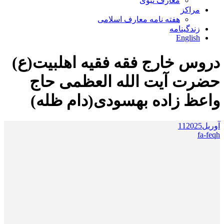
معارف نبوی
مراکز
هفته نامه معارف اسلامی
زندگینامه
English
دروس خارج فقه فقیه اهلبیت(ع)
حضرت آیت الله العظمی حاج
واعظ زاده بهسودی(دام ظله)
آوریل
2025
11
fa-feqh