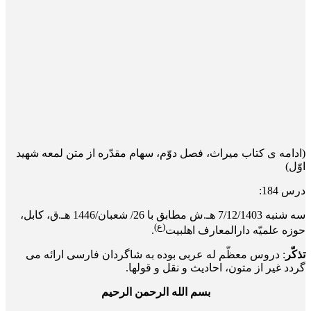
(ادامه ی کتاب میراث، فصل دوّم، سهام مقدّره از متن لمعه شهید
اوّل)
درس 184:
سه‌ شنبه 7/12/1403 هـ.ش مطابق با 26/ شعبان/1446 هـ.ق، کابل،
(ع)
حوزه علمیّه دارالمعارف اهلبیت
.
تذکّر
: دروس معظّم له عربی بوده به شاگردان فارسی ارائه می
گردد غیر از متون، احادیث و نقل و قول­ها.
بسم الله الرحمن الرحیم