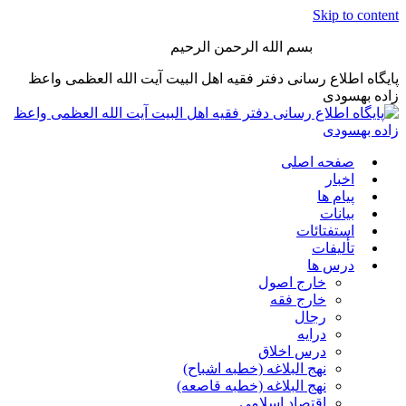
Skip to content
بسم الله الرحمن الرحیم
پایگاه اطلاع رسانی دفتر فقیه اهل البیت آیت الله العظمی واعظ
زاده بهسودی
صفحه اصلی
اخبار
پیام ها
بیانات
استفتائات
تألیفات
درس ها
خارج اصول
خارج فقه
رجال
درایه
درس اخلاق
نهج البلاغه (خطبه اشباح)
نهج البلاغه (خطبه قاصعه)
اقتصاد اسلامی