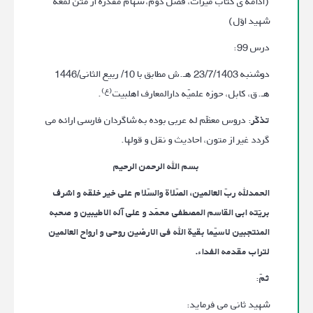
(ادامه ی کتاب میراث، فصل دوّم، سهام مقدّره از متن لمعه
شهید اوّل)
درس 99:
­دو‌شنبه 23/7/1403 هـ.ش مطابق با 10/ ربیع الثانی/1446
(ع)
هـ.ق، کابل، حوزه علمیّه دارالمعارف اهلبیت
.
تذکّر
: دروس معظّم له عربی بوده به شاگردان فارسی ارائه می
گردد غیر از متون، احادیث و نقل و قول­ها.
بسم الله الرحمن الرحیم
الحمدلله ربّ العالمین، الصّلاة والسّلام علی خیر خلقه و اشرف
بریّته ابی القاسم المصطفی محمّد و علی آله الاطیبین و صحبه
المنتجبین لاسیّما بقیة الله فی الارضین روحی و ارواح العالمین
لتراب مقدمه الفداء.
ثمّ
:
شهید ثانی می فرماید: