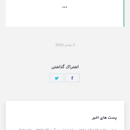
***
2 نوامبر 2024
اشتراک گذاشتن
پست های اخیر
دروس خارج فقه فقیه اهلبیت(ع) حضرت آیت الله العظمی حاج واعظ