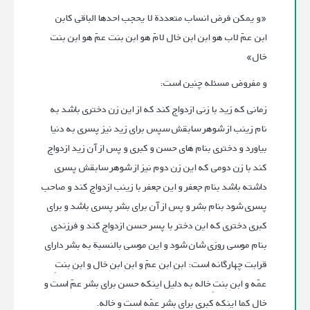
«و یمکن فرض انساب متعددة لا یحجب احدها الباقی کابن
ابن عمّ لاب هو ابن ابن خال لامّ هو ابن بنت عمّ هو ابن بنت
خال»
و مفروض مسئله چنین است:
زمانی که زید با زنی ازدواج کند که از این زن دختری باشد به
نام زینب از شوهر سابقش سپس برای زید نیز پسری به دنیا
بیاورد و دختری بنام های حسن و کبری و پس از آن زید ازدواج
کند با زن دومی که این زن دوم نیز از شوهر سابقش پسری
داشته باشد بنام جعفر و این جعفر با زینب ازدواج کند و صاحب
پسری شود بنام بشر و پس از آن برای بشر پسری باشد و برای
کبری دختری که این دختر با پسر حسن ازدواج کند و فرزندی
بنام موسی روزی شان شود و این موسی بالنسبة به بشر دارای
قرابت چهارگانه است: ابنِ ابنِ عمّ و ابنِ ابنِ خال و ابنِ بنتِ
عمّه و ابنِ بنتِ خاله به دلیل اینکه حسن برای بشر عمّ است و
خال کما اینکه کبری برای بشر عمّه است و خاله.