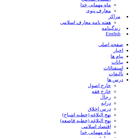
ماه مهمانی خدا
معارف نبوی
مراکز
هفته نامه معارف اسلامی
زندگینامه
English
صفحه اصلی
اخبار
پیام ها
بیانات
استفتائات
تألیفات
درس ها
خارج اصول
خارج فقه
رجال
درایه
درس اخلاق
نهج البلاغه (خطبه اشباح)
نهج البلاغه (خطبه قاصعه)
اقتصاد اسلامی
ماه مهمانی خدا