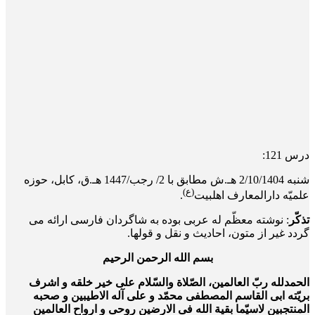
درس 121:
شنبه 2/10/1404 هـ.ش مطابق با 2/ رجب/1447 هـ.ق، کابل، حوزه
(ع)
علمیّه دارالمعارف اهلبیت
.
تذکّر
: نوشته معظّم له عربی بوده به شاگردان فارسی ارائه می
گردد غیر از متون، احادیث و نقل و قول­ها.
بسم الله الرحمن الرحیم
الحمدلله ربّ العالمین، الصّلاة والسّلام علی خیر خلقه و اشرف
بریّته ابی القاسم المصطفی محمّد و علی آله الاطیبین و صحبه
المنتجبین لاسیّما بقیة الله فی الارضین روحی و ارواح العالمین