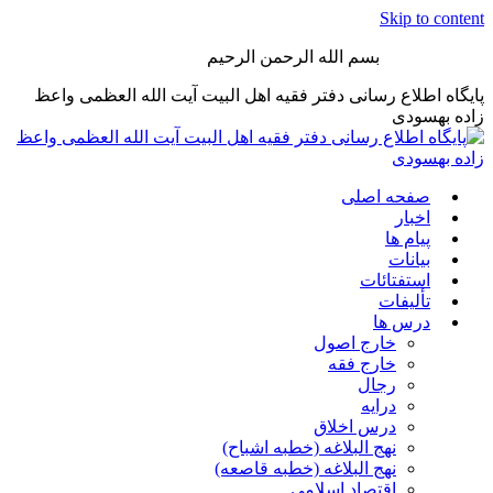
Skip to content
بسم الله الرحمن الرحیم
پایگاه اطلاع رسانی دفتر فقیه اهل البیت آیت الله العظمی واعظ
زاده بهسودی
صفحه اصلی
اخبار
پیام ها
بیانات
استفتائات
تألیفات
درس ها
خارج اصول
خارج فقه
رجال
درایه
درس اخلاق
نهج البلاغه (خطبه اشباح)
نهج البلاغه (خطبه قاصعه)
اقتصاد اسلامی