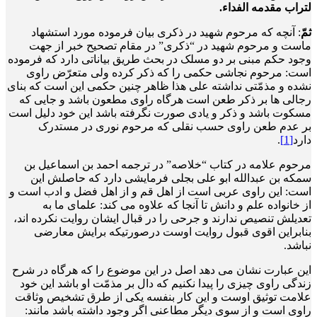
لتراب مقدمه الفداء.
ثمّ
: آنچه که مرحوم شهید در ذکری بیان فرموده مورد استشهاد
ماست و مرحوم شهید در “ذکری” در مقام تصحیح خبر از جهت
وجود حکم مبنی بر دو مسلک در بحث طریق بیاناتی دارد که فرموده
است: مرحوم نجاشی حکمی را که ذکر کرده ولی متعرّض راوی
نشده و مذمّتی نداشته علی هذا ظاهر چنین حکمی این است که بنای
رجالی ها بر ذکر طعن است هرگاه راوی مطعون باشد و جایی که
مسکوت باشد و ذکر و یادی صورت نگرفته باشد این خود دلیل است
بر عدم طعن راوی حسب نقلی که مرحوم نوری در مستدرک
دارد
[1]
.
مرحوم علامه در کتاب “خلاصه” در ترجمه احمد بن اسماعیل بن
سمکه بن عبدالله ابو علی بجلی فرمایشی دارد که حاصلش این
است: این راوی عربی است از اهل قم و از اهل فضل و ادب است و
از خانواده علم و دانش تا آنجا که علاوه می کند: علمای ما به
تعدیلش تنصیص ندارند و جرحی را در قبال ایشان روایت نکرده اند،
بنابراین اقوی قبول روایت اوست درصورتی­که برایش معارضی
نباشد.
این عبارت نشان می دهد اصل در این موضوع را که هرگاه در شرح
زندگی راوی چیزی را پیدا نکنیم که دال بر مذمّت او باشد این خود
علامت توثیق اوست و این کار بنفسه یکی از طرق تشخیص وثاقت
راوی است و از سوی دیگر مطاعنی اگر وجود داشته باشد مانند: