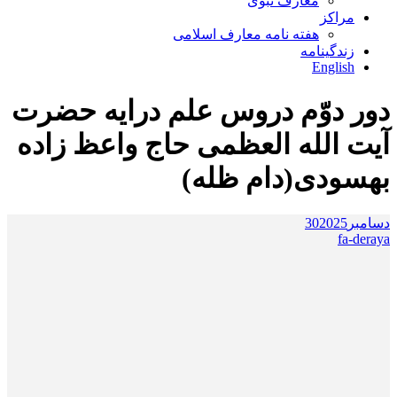
معارف نبوی
مراکز
هفته نامه معارف اسلامی
زندگینامه
English
دور دوّم دروس علم درایه حضرت
آیت الله العظمی حاج واعظ زاده
بهسودی(دام ظله)
دسامبر
2025
30
fa-deraya