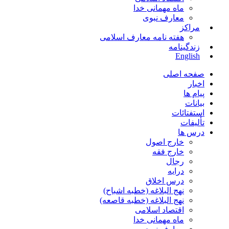
ماه مهمانی خدا
معارف نبوی
مراکز
هفته نامه معارف اسلامی
زندگینامه
English
صفحه اصلی
اخبار
پیام ها
بیانات
استفتائات
تألیفات
درس ها
خارج اصول
خارج فقه
رجال
درایه
درس اخلاق
نهج البلاغه (خطبه اشباح)
نهج البلاغه (خطبه قاصعه)
اقتصاد اسلامی
ماه مهمانی خدا