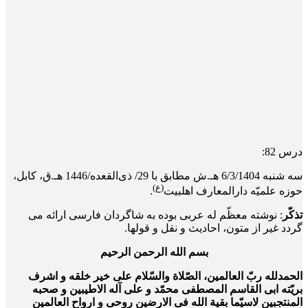
درس 82:
سه‌ شنبه 6/3/1404 هـ.ش مطابق با 29/ ذی‌القعده/1446 هـ.ق، کابل،
(ع)
حوزه علمیّه دارالمعارف اهلبیت
.
تذکّر
: نوشته معظّم له عربی بوده به شاگردان فارسی ارائه می
گردد غیر از متون، احادیث و نقل و قول­ها.
بسم الله الرحمن الرحیم
الحمدلله ربّ العالمین، الصّلاة والسّلام علی خیر خلقه و اشرف
بریّته ابی القاسم المصطفی محمّد و علی آله الاطیبین و صحبه
المنتجبین لاسیّما بقیة الله فی الارضین روحی و ارواح العالمین