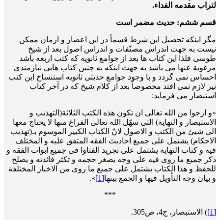
لتراب مقدمه الفداء.
قسم ششم: حدیث مضمر است
مگر اینکه تحصیل این شرط قسماً در این اعصار و ازمان ممکن
نیست به جهت اندراس مصنّفات و اندراس اصول بعد از شیخ
طوسی فلذا این کتاب ها بعد از جوامع ثانویه که کتب اربعه باشد
مرغوبة عنها می باشد به جهت اینکه به چنین کتاب هایی نیازمندی
احساس نمی گردد و با وجود جوامع حدیثی ثانویه استنساخ این کتب
نیز لازم نمی افتد مخصوصاً بعد از کلام شیخ که در آخر کتاب
استبصار می فرماید:
«و ارجوا من الله تعالی ان تکون هذه الکتب الثلاثة(التهذیب و
الاستبصار و النهایة) التی سهّل الله تعالی الفراغ منها لا یحتاج معها
الی شیئ من الکتب و الاصول لانّ الکتاب الکبیر الموسوم بـ(تهذیب
الاحکام) یشتمل علی جمیع احادیث الفقه المتفق علیه و المختلف
فیه و کتاب النهایة یشتمل علی تجرید الفتاوا فی جمیع ابواب الفقه و
ذکر جمیع ما روی فیه علی وجه یصغر حجمه و تکثر فائدته و یصلح
للحفظ و هذا الکتاب یشتمل علی جمیع ما روی من الاخبار المختلفة
و بیان وجه التأویل فیها و الجمع بینها
[1]
».
***
[1]
) الاستبصار، ج4، ص305.