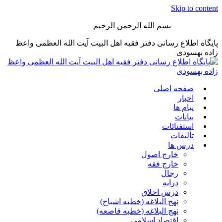
Skip to content
بسم الله الرحمن الرحیم
پایگاه اطلاع رسانی دفتر فقیه اهل البیت آیت الله العظمی واعظ
زاده بهسودی
صفحه اصلی
اخبار
پیام ها
بیانات
استفتائات
تألیفات
درس ها
خارج اصول
خارج فقه
رجال
درایه
درس اخلاق
نهج البلاغه (خطبه اشباح)
نهج البلاغه (خطبه قاصعه)
اقتصاد اسلامی