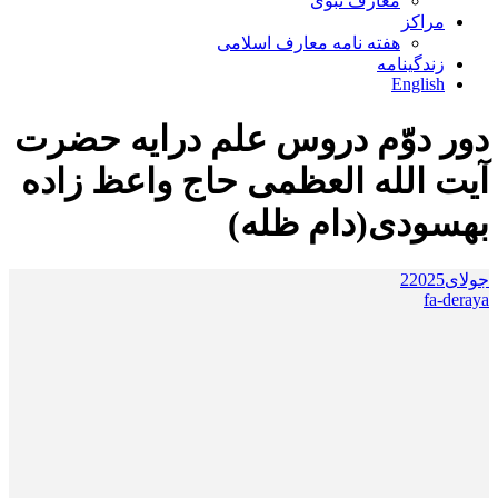
معارف نبوی
مراکز
هفته نامه معارف اسلامی
زندگینامه
English
دور دوّم دروس علم درایه حضرت
آیت الله العظمی حاج واعظ زاده
بهسودی(دام ظله)
جولای
2025
2
fa-deraya