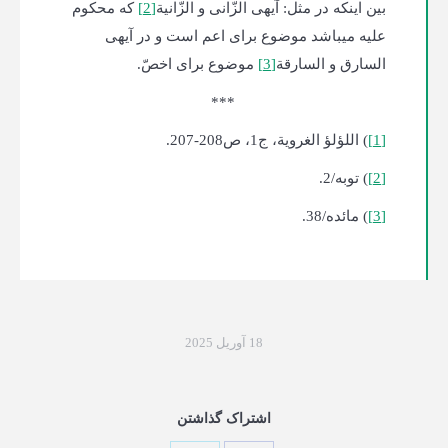
بین اینکه در مثل: آیه­ی الزّانی و الزّانیة
[2]
که محکوم
علیه می­باشد موضوع برای اعم است و در آیه­ی
السارق و السارقة
[3]
موضوع برای اخصّ.
***
[1]
) اللؤلؤ الغرویة، ج1، ص208-207.
[2]
) توبه/2.
[3]
) مائده/38.
18 آوریل 2025
اشتراک گذاشتن