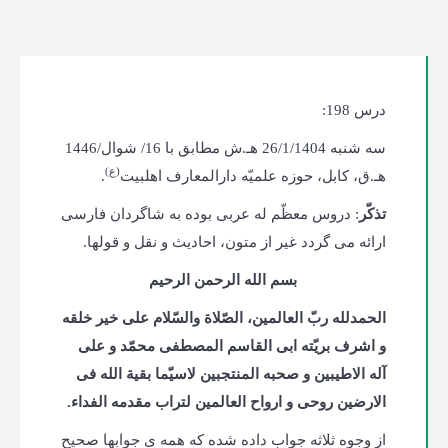
درس 198:
سه‌ شنبه 26/1/1404 هـ.ش مطابق با 16/ شوال/1446
(ع)
هـ.ق، کابل، حوزه علمیّه دارالمعارف اهلبیت
.
تذکّر
: دروس معظّم له عربی بوده به شاگردان فارسی
ارائه می گردد غیر از متون، احادیث و نقل و قول­ها.
بسم الله الرحمن الرحیم
الحمدلله ربّ العالمین، الصّلاة والسّلام علی خیر خلقه
و اشرف بریّته ابی القاسم المصطفی محمّد و علی
آله الاطیبین و صحبه المنتجبین لاسیّما بقیة الله فی
الارضین روحی و ارواح العالمین لتراب مقدمه الفداء.
از وجوه ثلاثه جواب داده شده که همه ی جواب­ها صحیح