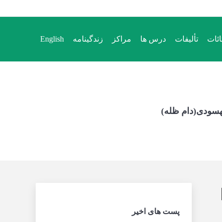
ائات
تألیفات
درس ها
مراکز
زندگینامه
English
هسودی(دام ظله)
پست های اخیر