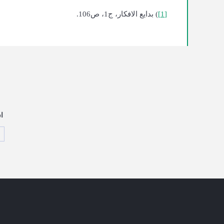
[1]
) بدایع الافکار، ج1، ص106.
ا