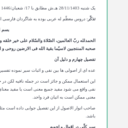
یک‌ شنبه 28/11/1403 هـ.ش مطابق با 17/ شعبان/1446 هـ.ق، کابل، حوزه علمیّه دارالمعارف اهلبیت
تذکّر
: دروس معظّم له عربی بوده به شاگردان فارسی ارائ
بسم ا
الحمدلله ربّ العالمین، الصّلاة والسّلام علی خیر خلقه
صحبه المنتجبین لاسیّما بقیة الله فی الارضین روحی و ا
تفصیل چهارم و دلیل آن
عده ای از اصولی ها بین نفی و اثبات سیر نموده تفسیر
این استعمال ممکن و جائز است در جمله نافیه لکن در جمله
نفی واقع می شود مفید جمیع معنی است یا مفید معنای ج
معنی ممکن است به اتیان فرد واحد.
صاحب انوار الاصول از این تفصیل جوابی داده است مثلی
باشد.
سیر کلّی در اقوال و اجوبه