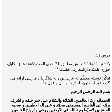
درس 51:
یک­شنبه 6/3/1403 هـ.ش مطابق با 17/ ذی القعده/1445 هـ.ق، کابل،
(ع)
حوزه علمیّه دارالمعارف اهلبیت
.
تذکّر
: نوشته معظّم له عربی بوده به شاگردان فارسی ارائه می
گردد غیر از متون، احادیث و نقل و قول ها.
بسم الله الرحمن الرحیم
الحمدلله ربّ العالمین، الصّلاة والسّلام علی خیر خلقه و اشرف
بریّته ابی القاسم المصطفی محمّد و علی آله الاطیبین و صحبه
المنتجبین لاسیّما بقیة الله فی الارضین روحی و ارواح العالمین