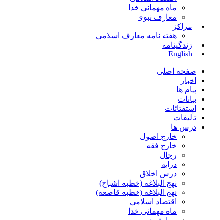
ماه مهمانی خدا
معارف نبوی
مراکز
هفته نامه معارف اسلامی
زندگینامه
English
صفحه اصلی
اخبار
پیام ها
بیانات
استفتائات
تألیفات
درس ها
خارج اصول
خارج فقه
رجال
درایه
درس اخلاق
نهج البلاغه (خطبه اشباح)
نهج البلاغه (خطبه قاصعه)
اقتصاد اسلامی
ماه مهمانی خدا