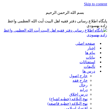
Skip to content
بسم الله الرحمن الرحیم
پایگاه اطلاع رسانی دفتر فقیه اهل البیت آیت الله العظمی واعظ
زاده بهسودی
صفحه اصلی
اخبار
پیام ها
بیانات
استفتائات
تألیفات
درس ها
خارج اصول
خارج فقه
رجال
درایه
درس اخلاق
نهج البلاغه (خطبه اشباح)
نهج البلاغه (خطبه قاصعه)
اقتصاد اسلامی