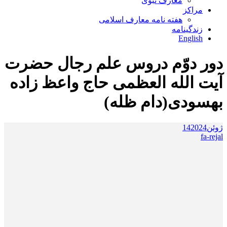
معارف نبوی
مراکز
هفته نامه معارف اسلامی
زندگینامه
English
دور دوّم دروس علم رجال حضرت
آیت الله العظمی حاج واعظ زاده
بهسودی(دام ظله)
ژوئن
2024
14
fa-rejal