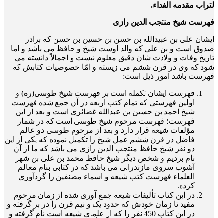
لتراب مقدمه الفداء.
فهرست شیخ منتجب الدین رازی
ایشان علی بن عبیدالله بن حسن بن حسین بن حسن که برادر
صدوق است و بن علی که والد اوست شیخ و حافظ می باشد و اما
تاریخ وفات و ولادت ­شان دقیق معلوم نیست و اجمالاً دانسته می
شود که وی در قرن ششم می زیسته و امّا خصوصیات کتابش که
فهرست باشد امور ذیل است:
فهرست ایشان تکمله است بر فهرست شیخ طوسی(ره) و
اولین فهرستی که تمام کتب اربعه در آن جمع شده فهرست
شیخ احمد بن حسین بن عبدالله غضائری است و بعد از این
فهرست؛ فهرست مرحوم شیخ طوسی است که در شمار
مؤلفات شیعه قرار دارد و بعد از مرحوم طوسی دو عالم
فاضل در قرن ششم عمل شیخ را تکمیل نموده که یکی از این
دو نفر شیخ حافظ منتجب الدین رازی می باشد که ما از آن
نام بردیم و شخص دیگر شیخ حافظ محمد بن علی بن شهر
آشوب سروی مازندرانی می باشد که در کتابی بنام معالم
العلماء فهرست کتب شیعه و اسماء مصنفین را گردآوری
کرده.
در این کتاب تألیفات شیعه جمع آوری شده از زمان مرحوم
مفید تا زمان خودش که حدود یک و نیم قرن را در بر گرفته و
در این کتاب 450 نفر را که از علمای شیعه است نام گرفته و