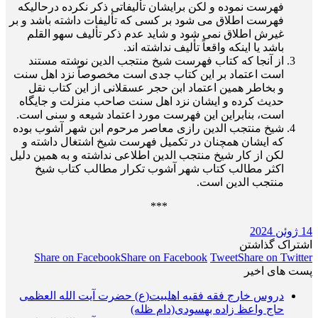
فهرست نموده و لکن برای­شان تألیفاتی ذکر نکرده درحالی­که
فهرست اطلاق می شود بر کسی که تألیفات داشته باشد و بر
غیرش اطلاق نمی شود و شاید عدم ذکر تألیف سهو القلم
باشد یا اینکه واقعاً تألیف نداشته اند.
از آنجا که کتاب فهرست شیخ منتجب الدین نوشته مستند
است اعتماد بر این کتاب جدی است مخصوصاً نزد اهل سنت
و بخاطر همین اعتماد ابن حجر عسقلانی از این کتاب نقل
حدیث کرده و ایشان نزد اهل سنت صاحب منزلت و جایگاه
است، بنابراین این فهرست مورد اعتماد شیعه و سنی است.
شیخ منتجب الدین رازی معاصر مرحوم ابن شهر آشوب بوده
که ایشان همچنان در تکمیل فهرست شیخ اشتغال داشته و
لکن از کار شیخ منتجب الدین اطلاعی نداشته و به همین دلیل
اکثر مطالب کتاب شهر آشوب تکرار مطالب کتاب شیخ
منتجب الدین است.
***
14 ژوئن 2024
اشتراک گذاشتن
Share on Facebook
Share on Facebook
Tweet
Share on Twitter
پست های اخیر
دروس خارج فقه فقیه اهلبیت(ع) حضرت آیت الله العظمی
حاج واعظ زاده بهسودی(دام ظله)