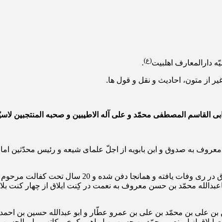
(ع)
.
ر از متون، احادیث و نقل و قول ها.
 ابی القاسم المصطفی محمّد و علی آله الاطیبین و صحبه المنتجبین لاسیّ
 معروف به صدوق و ابن بابویه از اجلّ علمای شیعه و رئیس محدّثین ا
مرحو م ایشان در سال 306 هـ.ق در قم به دنیا آمده و در 
نزل دوستش اباعبدالله محمّد بن حسن معروف به نعمت در کِنت ایلاق از چهار
 بن علی بن محمّد بن علی بن عمرو عطّار و ابو عبدالله حسین بن احمد
ایلاق از ابو نصر محمّد بن حسن بن ابراهیم کرخی کاتب و ابو الحسن 