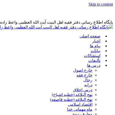
Skip to content
پایگاه اطلاع رسانی دفتر فقیه اهل البیت آیت الله العظمی واعظ زاد
صفحه اصلی
اخبار
پیام ها
بیانات
استفتائات
تألیفات
درس ها
خارج اصول
خارج فقه
رجال
درایه
درس اخلاق
نهج البلاغه (خطبه اشباح)
نهج البلاغه (خطبه قاصعه)
اقتصاد اسلامی
ماه مهمانی خدا
معارف نبوی