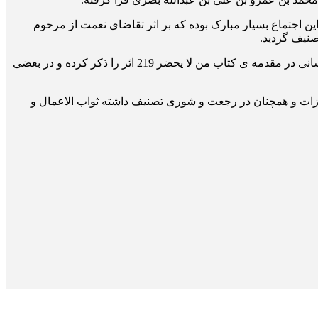
ده و از این مصنّفات روایت نموده که تعداد این مصنّفات به 245 تصنیف می رسیده و این اجتماع بسیار مبارک بوده که بر اثر تقاضای نعمت از مرحوم
صنیف گردید.
پوشیده نماند که مجموع آثار مرحوم صدوق به 300 اثر می رسد که از آن جمله است من لا یحضره الفقیه که مرحوم سیّد حسن موسوی خراسانی در مقدمه ی کتاب من لا یحضر 219 اثر را ذکر کرده و در بعضی
عجزات و همچنان در رجعت و شوری تصنیف داشته ثواب الاعمال و