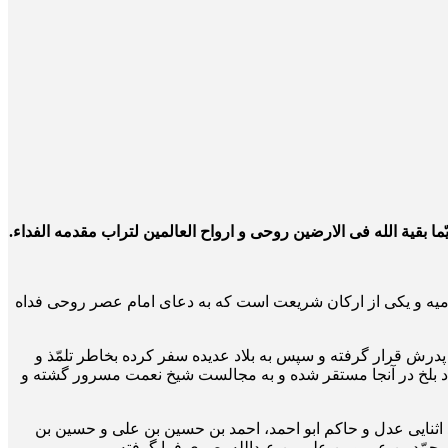
ما بقیة الله فی الارضین روحی و ارواح العالمین لتراب مقدمه الفداء.
مامیه و یکی از ارکان شریعت است که به دعای امام عصر روحی فداه
سال 381 هـ.ق در ری وفات یافته و همانجا دفن شده و 20 سال تحت کفالت مرحوم پدرش قرار گرفته و سپس به بلاد عدیده سفر کرده بخاطر تلمّذ و
 کنت بلاد بلخ در آنجا مستقر شده و به مجالست شیخ نعمت مسرور گشته و
 اثنایی عدل و حاکم ابو احمد، احمد بن حسین بن علی و حسین بن
محمّد بن عمرو بن علی بن عبدالله بصری فرا گرفته.