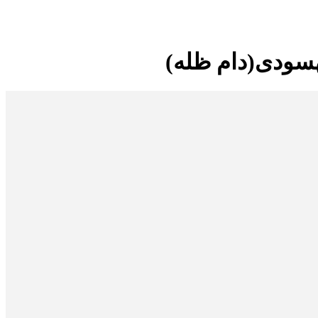
هسودی(دام ظله)