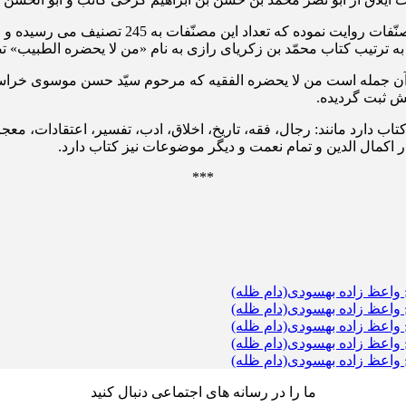
دوستش شریف یا نعمت بر مصنّفات او اطّلاع حاصل کر
ه ترتیب کتاب محمّد بن زکریای رازی به نام «من لا یحضره الطبیب» ت
ّش ثبت گردیده.
اب دارد مانند: رجال، فقه، تاریخ، اخلاق، ادب، تفسیر، اعتقادات، م
 اکمال الدین و تمام نعمت و دیگر موضوعات نیز کتاب دارد.
***
واعظ زاده بهسودی(دام ظله)
واعظ زاده بهسودی(دام ظله)
واعظ زاده بهسودی(دام ظله)
واعظ زاده بهسودی(دام ظله)
واعظ زاده بهسودی(دام ظله)
ما را در رسانه های اجتماعی دنبال کنید