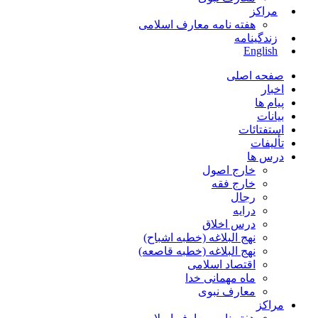
مراکز
هفته نامه معارف اسلامی
زندگینامه
English
صفحه اصلی
اخبار
پیام ها
بیانات
استفتائات
تألیفات
درس ها
خارج اصول
خارج فقه
رجال
درایه
درس اخلاق
نهج البلاغه (خطبه اشباح)
نهج البلاغه (خطبه قاصعه)
اقتصاد اسلامی
ماه مهمانی خدا
معارف نبوی
مراکز