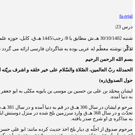
fa-rejal
درس 23:
شنبه 30/10/1402 هـ.ش مطابق با 8/ رجب/1445 هـ.ق، کابل، حوزه علمیّه دارالمعارف اهلبیت
تذکّر
: نوشته معظّم له عربی بوده به شاگردان فارسی ارائه می گردد غی
بسم الله الرحمن الرحیم
الحمدلله ربّ العالمین، الصّلاة والسّلام علی خیر خلقه و اشرف بریّته
حول الصدوق(ره)
ایشان محمّد بن علی بن حسین بن موسی بن بابویه مکنّی به ابو جعفر
به دنیا آمده.
تحدّث و در سال 368 هـ.ق وارد سرزمین بلخ شده در م
به مذاکره ی او شرح صدر یافته.
مرحوم صدوق از اجلّه ی دیار بلخ اخذ حدیث کرده مانند: ابو علی حسن
احمد و ابو اسحق محمّد بن سعید بن عزیز سمرقندی و حدیث را در کنت 